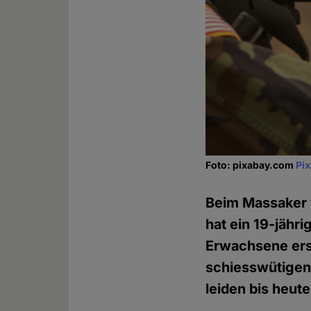
Foto: pixabay.com
Pi
Beim Massaker v
hat ein 19-jähr
Erwachsene ers
schiesswütigen
leiden bis heut