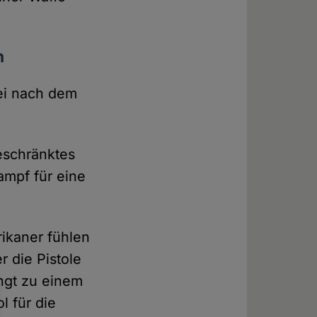
n
rei nach dem
eschränktes
Kampf für eine
rikaner fühlen
 die Pistole
ngt zu einem
l für die