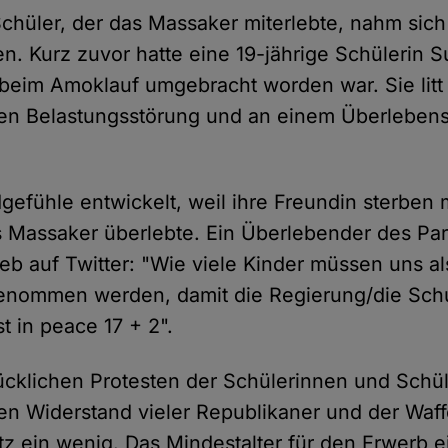
Schüler, der das Massaker miterlebte, nahm sich
. Kurz zuvor hatte eine 19-jährige Schülerin 
beim Amoklauf umgebracht worden war. Sie litt 
hen Belastungsstörung und an einem Überleben
dgefühle entwickelt, weil ihre Freundin sterben 
 Massaker überlebte. Ein Überlebender des Pa
eb auf Twitter: "Wie viele Kinder müssen uns al
enommen werden, damit die Regierung/die Sch
t in peace 17 + 2".
cklichen Protesten der Schülerinnen und Schül
en Widerstand vieler Republikaner und der Wa
z ein wenig. Das Mindestalter für den Erwerb e