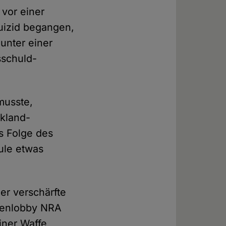
 vor einer
Suizid begangen,
unter einer
sschuld-
musste,
rkland-
s Folge des
ule etwas
er verschärfte
ffenlobby NRA
iner Waffe