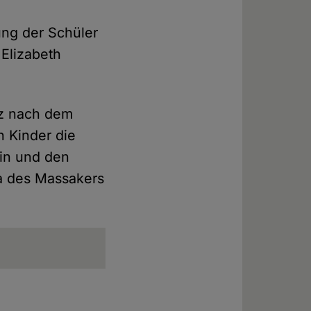
ung der Schüler
Elizabeth
rz nach dem
n Kinder die
rin und den
ma des Massakers