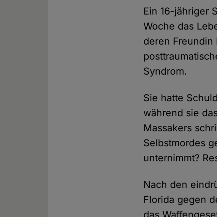
Ein 16-jähriger 
Woche das Leben
deren Freundin 
posttraumatisc
Syndrom.
Sie hatte Schul
während sie das
Massakers schri
Selbstmordes g
unternimmt? Res
Nach den eindrü
Florida gegen d
das Waffengeset