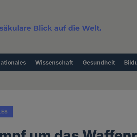
säkulare Blick auf die Welt.
extsuche
nationales
Wissenschaft
Gesundheit
Bild
LES
mpf um das Waffen