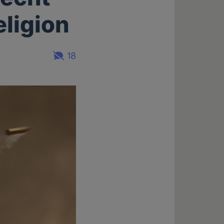
eligion
18