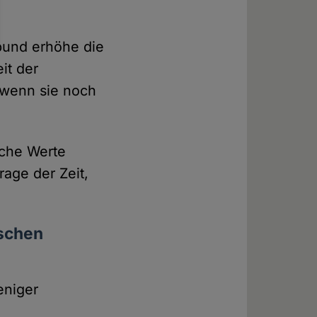
bund erhöhe die
it der
h wenn sie noch
liche Werte
rage der Zeit,
schen
eniger