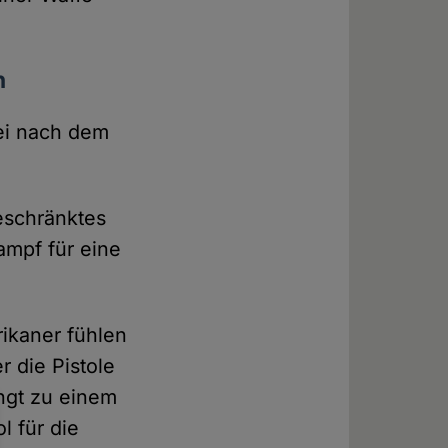
n
rei nach dem
eschränktes
Kampf für eine
rikaner fühlen
 die Pistole
ngt zu einem
l für die