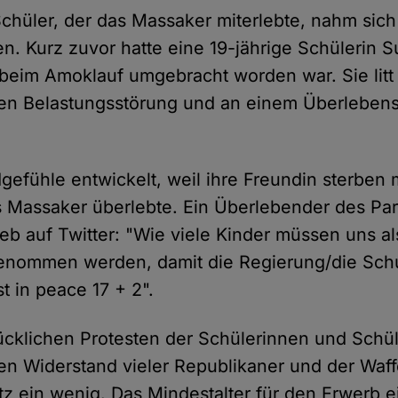
Schüler, der das Massaker miterlebte, nahm sich
. Kurz zuvor hatte eine 19-jährige Schülerin 
beim Amoklauf umgebracht worden war. Sie litt 
hen Belastungsstörung und an einem Überleben
dgefühle entwickelt, weil ihre Freundin sterben 
 Massaker überlebte. Ein Überlebender des Pa
eb auf Twitter: "Wie viele Kinder müssen uns al
enommen werden, damit die Regierung/die Sch
t in peace 17 + 2".
cklichen Protesten der Schülerinnen und Schül
en Widerstand vieler Republikaner und der Wa
z ein wenig. Das Mindestalter für den Erwerb e