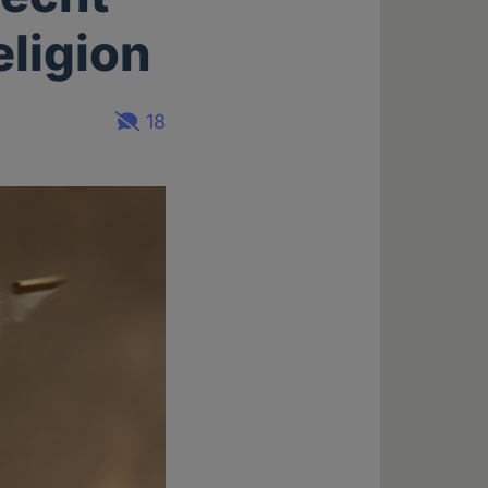
eligion
18