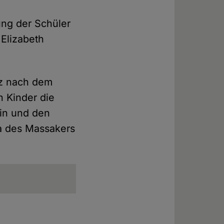
ung der Schüler
Elizabeth
rz nach dem
n Kinder die
rin und den
ma des Massakers