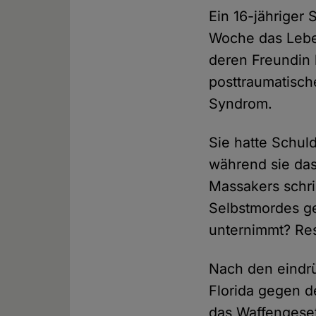
Ein 16-jähriger 
Woche das Leben
deren Freundin 
posttraumatisc
Syndrom.
Sie hatte Schul
während sie das
Massakers schri
Selbstmordes g
unternimmt? Res
Nach den eindrü
Florida gegen d
das Waffengeset