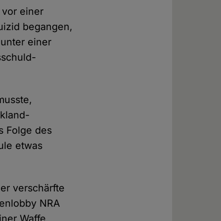
 vor einer
Suizid begangen,
unter einer
sschuld-
musste,
rkland-
s Folge des
ule etwas
er verschärfte
ffenlobby NRA
iner Waffe