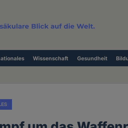
säkulare Blick auf die Welt.
extsuche
nationales
Wissenschaft
Gesundheit
Bild
LES
mpf um das Waffen