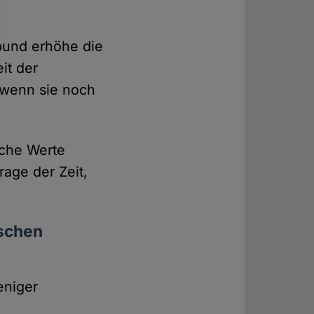
bund erhöhe die
it der
h wenn sie noch
liche Werte
rage der Zeit,
schen
eniger