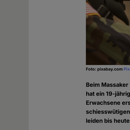
Foto: pixabay.com
Pi
Beim Massaker v
hat ein 19-jähr
Erwachsene ers
schiesswütigen
leiden bis heut