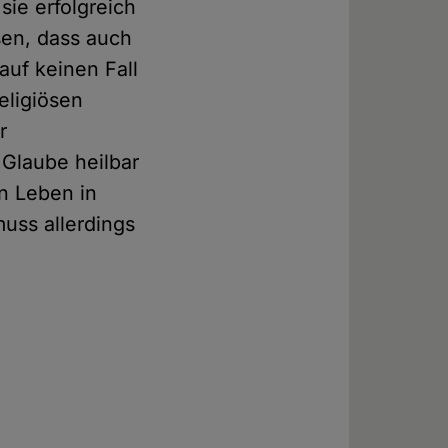
ie erfolgreich
sen, dass auch
uf keinen Fall
eligiösen
r
 Glaube heilbar
in Leben in
uss allerdings