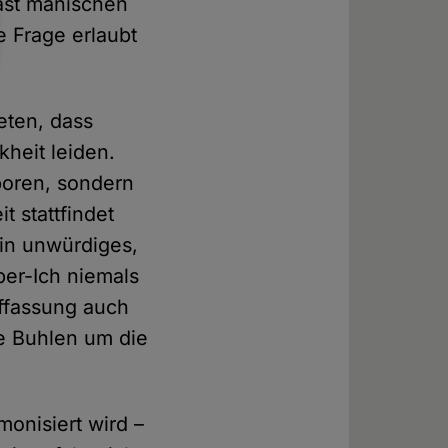
fast manischen
e Frage erlaubt
eten, dass
heit leiden.
boren, sondern
t stattfindet
in unwürdiges,
ber-Ich niemals
uffassung auch
e Buhlen um die
onisiert wird –