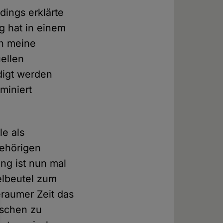
rdings erklärte
ag hat in einem
h meine
ellen
digt werden
miniert
le als
gehörigen
ung ist nun mal
gelbeutel zum
eraumer Zeit das
nschen zu