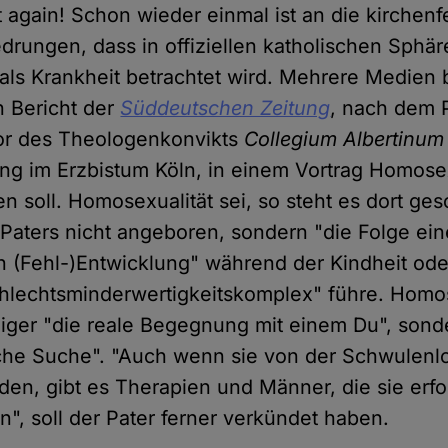
t again! Schon wieder einmal ist an die kirchenf
edrungen, dass in offiziellen katholischen Sphä
als Krankheit betrachtet wird. Mehrere Medien 
n Bericht der
Süddeutschen Zeitung
, nach dem 
tor des Theologenkonvikts
Collegium Albertinum
ung im Erzbistum Köln, in einem Vortrag Homose
n soll. Homosexualität sei, so steht es dort ge
Paters nicht angeboren, sondern "die Folge ein
 (Fehl-)Entwicklung" während der Kindheit ode
hlechtsminderwertigkeitskomplex" führe. Homo
iger "die reale Begegnung mit einem Du", sond
sche Suche". "Auch wenn sie von der Schwulenl
den, gibt es Therapien und Männer, die sie erfo
", soll der Pater ferner verkündet haben.