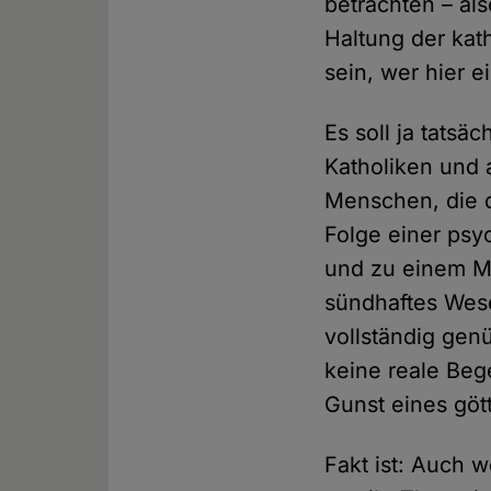
betrachten – al
Haltung der kat
sein, wer hier e
Es soll ja tats
Katholiken und 
Menschen, die d
Folge einer psyc
und zu einem M
sündhaftes Wese
vollständig gen
keine reale Beg
Gunst eines göt
Fakt ist: Auch 