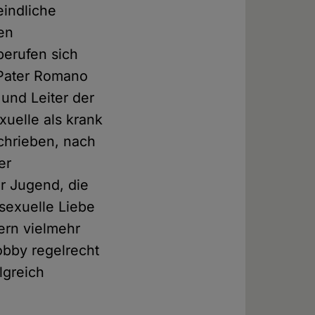
eindliche
ren
berufen sich
Pater Romano
und Leiter der
xuelle als krank
schrieben, nach
er
r Jugend, die
sexuelle Liebe
ern vielmehr
obby regelrecht
lgreich