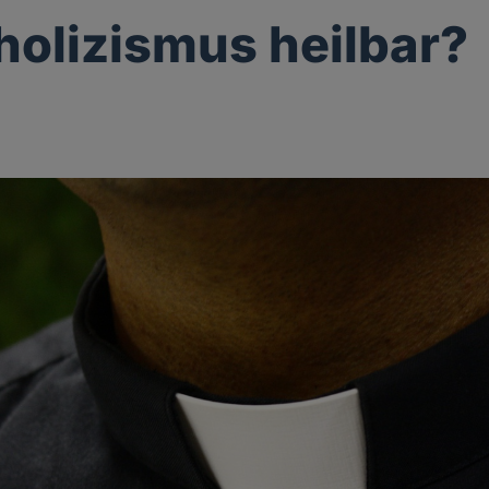
tholizismus heilbar?
g