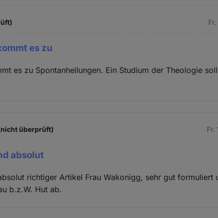
üft)
Fr.
 kommt es zu
mt es zu Spontanheilungen. Ein Studium der Theologie sol
(nicht überprüft)
Fr.
nd absolut
bsolut richtiger Artikel Frau Wakonigg, sehr gut formuliert 
au b.z.W. Hut ab.