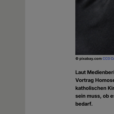
© pixabay.com
CC0 C
Laut Medienberi
Vortrag Homosex
katholischen Ki
sein muss, ob es
bedarf.