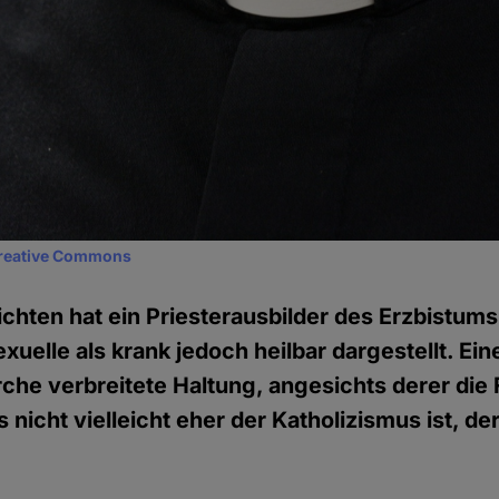
reative Commons
chten hat ein Priesterausbilder des Erzbistums
uelle als krank jedoch heilbar dargestellt. Eine
rche verbreitete Haltung, angesichts derer die 
 nicht vielleicht eher der Katholizismus ist, de