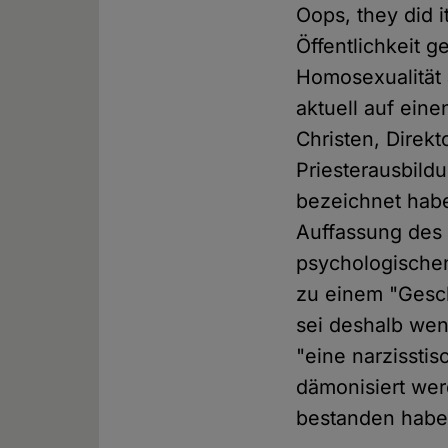
Oops, they did i
Öffentlichkeit g
Homosexualität 
aktuell auf eine
Christen, Direk
Priesterausbild
bezeichnet habe
Auffassung des 
psychologischen
zu einem "Gesc
sei deshalb wen
"eine narzissti
dämonisiert wer
bestanden haben