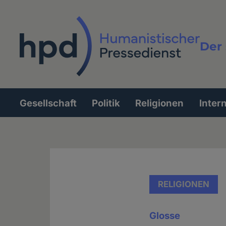
Direkt
zum
Inhalt
Der 
Vollt
Gesellschaft
Politik
Religionen
Inter
Hauptnavigation
RELIGIONEN
Glosse