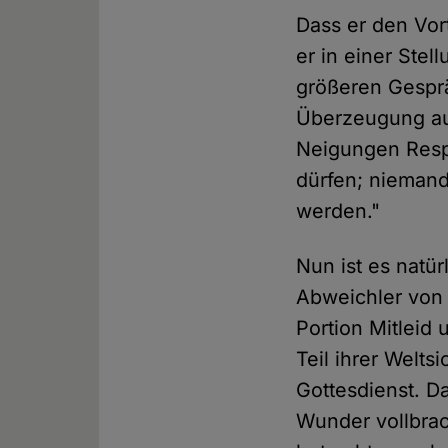
Dass er den Vort
er in einer Ste
größeren Gespr
Überzeugung au
Neigungen Resp
dürfen; niemand
werden."
Nun ist es natü
Abweichler von 
Portion Mitleid 
Teil ihrer Welt
Gottesdienst. D
Wunder vollbra