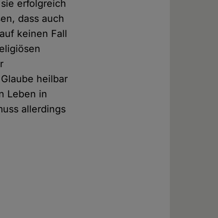
ie erfolgreich
sen, dass auch
uf keinen Fall
eligiösen
r
 Glaube heilbar
in Leben in
uss allerdings