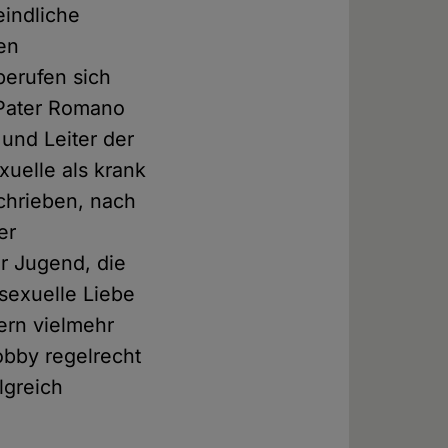
eindliche
ren
berufen sich
Pater Romano
und Leiter der
xuelle als krank
schrieben, nach
er
r Jugend, die
sexuelle Liebe
ern vielmehr
obby regelrecht
lgreich