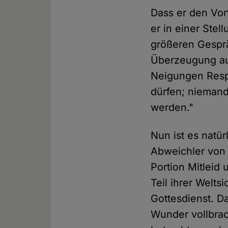
Dass er den Vort
er in einer Ste
größeren Gespr
Überzeugung au
Neigungen Resp
dürfen; niemand
werden."
Nun ist es natü
Abweichler von 
Portion Mitleid 
Teil ihrer Welt
Gottesdienst. D
Wunder vollbra