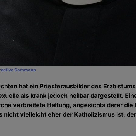
reative Commons
chten hat ein Priesterausbilder des Erzbistums
uelle als krank jedoch heilbar dargestellt. Eine
rche verbreitete Haltung, angesichts derer die 
 nicht vielleicht eher der Katholizismus ist, de