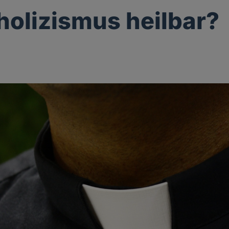
tholizismus heilbar?
g