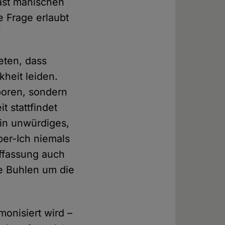
fast manischen
e Frage erlaubt
eten, dass
heit leiden.
boren, sondern
t stattfindet
in unwürdiges,
ber-Ich niemals
uffassung auch
e Buhlen um die
onisiert wird –