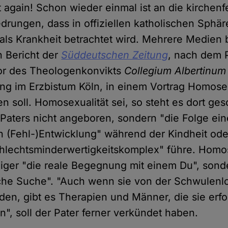
t again! Schon wieder einmal ist an die kirchenf
edrungen, dass in offiziellen katholischen Sphä
als Krankheit betrachtet wird. Mehrere Medien 
n Bericht der
Süddeutschen Zeitung
, nach dem 
tor des Theologenkonvikts
Collegium Albertinum
ung im Erzbistum Köln, in einem Vortrag Homose
n soll. Homosexualität sei, so steht es dort ge
Paters nicht angeboren, sondern "die Folge ein
 (Fehl-)Entwicklung" während der Kindheit ode
hlechtsminderwertigkeitskomplex" führe. Homo
iger "die reale Begegnung mit einem Du", sond
sche Suche". "Auch wenn sie von der Schwulenl
den, gibt es Therapien und Männer, die sie erfo
", soll der Pater ferner verkündet haben.