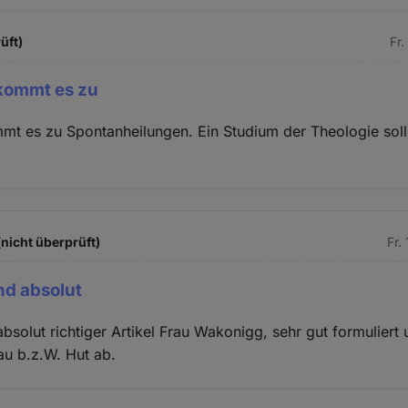
üft)
Fr.
 kommt es zu
mt es zu Spontanheilungen. Ein Studium der Theologie sol
(nicht überprüft)
Fr.
nd absolut
bsolut richtiger Artikel Frau Wakonigg, sehr gut formuliert 
au b.z.W. Hut ab.