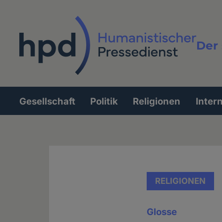
Direkt
zum
Inhalt
Der 
Vollt
Gesellschaft
Politik
Religionen
Inter
Hauptnavigation
RELIGIONEN
Glosse