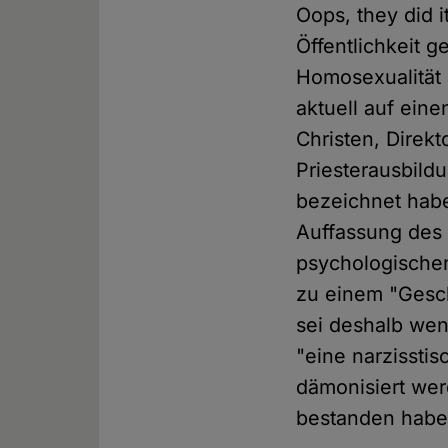
Oops, they did i
Öffentlichkeit g
Homosexualität 
aktuell auf eine
Christen, Direk
Priesterausbild
bezeichnet habe
Auffassung des 
psychologischen
zu einem "Gesc
sei deshalb wen
"eine narzissti
dämonisiert wer
bestanden haben