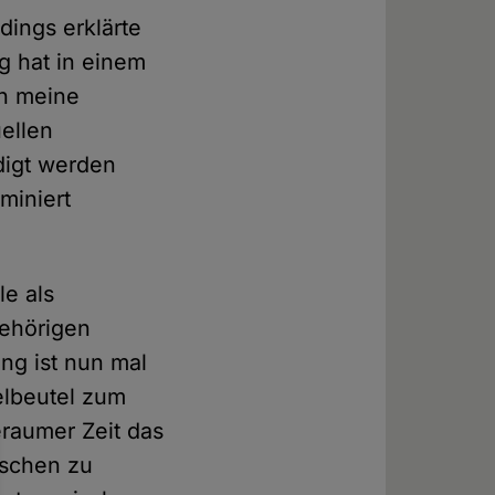
rdings erklärte
ag hat in einem
h meine
ellen
digt werden
miniert
le als
gehörigen
ung ist nun mal
gelbeutel zum
eraumer Zeit das
nschen zu