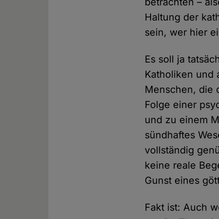
betrachten – al
Haltung der kat
sein, wer hier e
Es soll ja tats
Katholiken und 
Menschen, die d
Folge einer psyc
und zu einem M
sündhaftes Wese
vollständig gen
keine reale Beg
Gunst eines göt
Fakt ist: Auch 