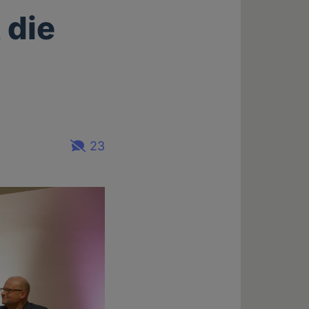
 die
23