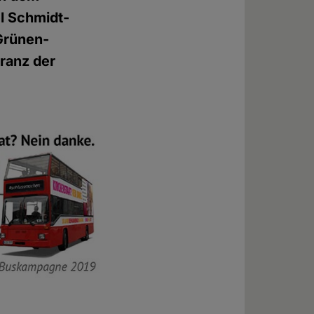
l Schmidt-
Grünen-
eranz der