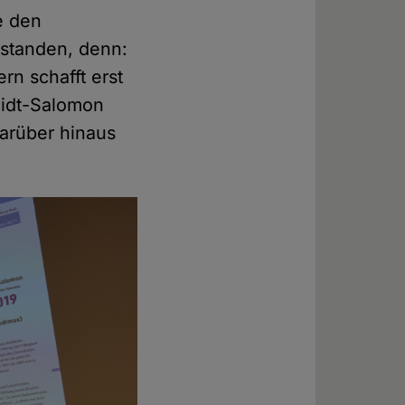
ie den
rstanden, denn:
rn schafft erst
midt-Salomon
darüber hinaus