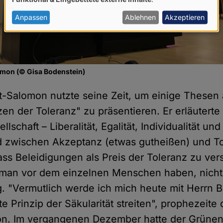
von
personenbezogenen
Anpassen
Ablehnen
Akzeptieren
Daten
und
Cookies
mon (© Gisa Bodenstein)
-Salomon nutzte seine Zeit, um einige Thesen
n der Toleranz" zu präsentieren. Er erläuterte 
lschaft – Liberalität, Egalität, Individualität und 
d zwischen Akzeptanz (etwas gutheißen) und To
ass Beleidigungen als Preis der Toleranz zu ver
man vor dem einzelnen Menschen haben, nicht 
 "Vermutlich werde ich mich heute mit Herrn B
te Prinzip der Säkularität streiten", prophezeite
n. Im vergangenen Dezember hatte der Grünen-