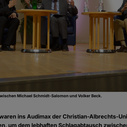
zwischen Michael Schmidt-Salomon und Volker Beck.
ren ins Audimax der Christian-Albrechts-Univ
n, um dem lebhaften Schlagabtausch zwisch