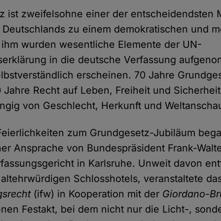
 ist zweifelsohne einer der entscheidendsten M
g Deutschlands zu einem demokratischen und 
t ihm wurden wesentliche Elemente der UN-
erklärung in die deutsche Verfassung aufgeno
selbstverständlich erscheinen. 70 Jahre Grundge
 Jahre Recht auf Leben, Freiheit und Sicherheit
ngig von Geschlecht, Herkunft und Weltansch
 Feierlichkeiten zum Grundgesetz-Jubiläum be
ner Ansprache von Bundespräsident Frank-Walte
assungsgericht in Karlsruhe. Unweit davon entf
 altehrwürdigen Schlosshotels, veranstaltete da
srecht
(ifw) in Kooperation mit der
Giordano-Br
enen Festakt, bei dem nicht nur die Licht-, sond