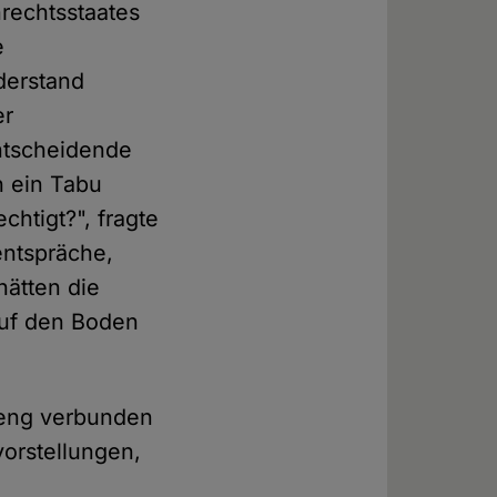
rechtsstaates
e
derstand
er
ntscheidende
h ein Tabu
htigt?", fragte
entspräche,
hätten die
uf den Boden
i eng verbunden
vorstellungen,