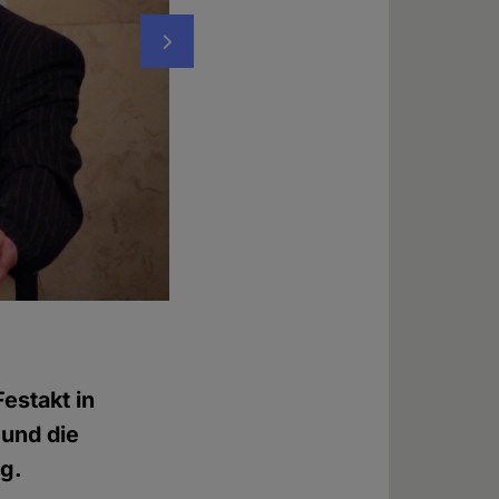
Nächstes
Michael Schmidt-Salomon & Ingrid Matthä
Foto: © Floian Chefai
estakt in
 und die
ng.