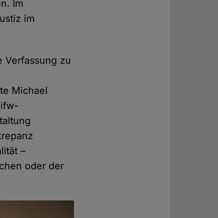
n. Im
ustiz im
e Verfassung zu
r
rte Michael
ifw-
taltung
krepanz
ität –
rchen oder der