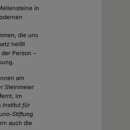
eilensteine in
modernen
mmen, die uns
setz heißt
 der Person –
auung.
gannen am
r Steinmeier
ernt, im
s
Institut für
uno-Stiftung
ern auch die