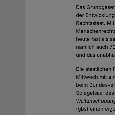
Das Grundgesetz
der Entwicklun
Rechtsstaat. Mi
Menschenrechts
heute fast als 
nämlich auch 70
und das unabhä
Die staatlichen
Mittwoch mit ei
beim Bundesverf
Spiegelsaal des
Weltanschauung
(gbs) einen eig