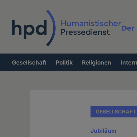
Direkt
zum
Inhalt
Der 
Vollt
Gesellschaft
Politik
Religionen
Inter
Hauptnavigation
GESELLSCHAFT
Jubiläum