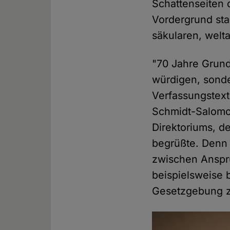
Schattenseiten
Vordergrund stan
säkularen, welt
"70 Jahre Grund
würdigen, sonde
Verfassungstext 
Schmidt-Salomon
Direktoriums, d
begrüßte. Denn 
zwischen Anspru
beispielsweise 
Gesetzgebung z