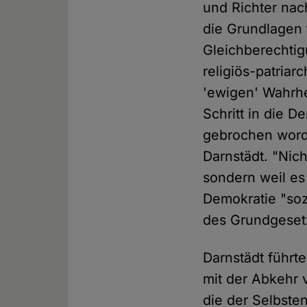
und Richter nac
die Grundlagen f
Gleichberechtig
religiös-patriar
'ewigen' Wahrh
Schritt in die D
gebrochen worde
Darnstädt. "Nic
sondern weil es
Demokratie "so
des Grundgesetz
Darnstädt führt
mit der Abkehr 
die der Selbste