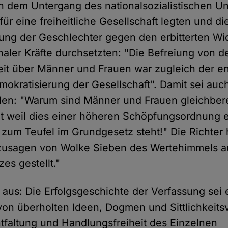
h dem Untergang des nationalsozialistischen Un
ür eine freiheitliche Gesellschaft legten und di
ung der Geschlechter gegen den erbitterten Wi
chaler Kräfte durchsetzten: "Die Befreiung von d
eit über Männer und Frauen war zugleich der e
emokratisierung der Gesellschaft". Damit sei auc
n: "Warum sind Männer und Frauen gleichberec
ht weil dies einer höheren Schöpfungsordnung 
 zum Teufel im Grundgesetz steht!" Die Richter 
zusagen von Wolke Sieben des Wertehimmels a
es gestellt."
e aus: Die Erfolgsgeschichte der Verfassung se
von überholten Ideen, Dogmen und Sittlichkeits
ntfaltung und Handlungsfreiheit des Einzelnen