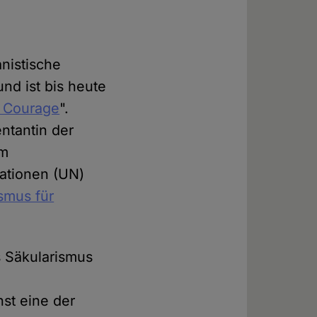
anistische
und ist bis heute
l Courage
".
ntantin der
im
ationen (UN)
mus für
s Säkularismus
nst eine der