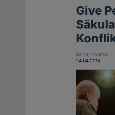
Give P
Säkula
Konfli
Rainer Ponitka
24.04.2015