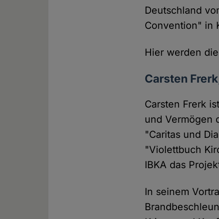
Deutschland vom
Convention" in 
Hier werden die 
Carsten Frerk
Carsten Frerk i
und Vermögen de
"Caritas und Di
"Violettbuch Kir
IBKA das Projekt
In seinem Vortra
Brandbeschleuni