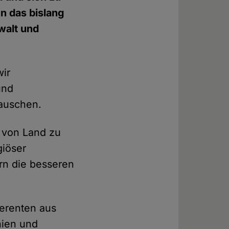
n das bislang
walt und
wir
und
auschen.
h von Land zu
giöser
rn die besseren
ferenten aus
nien und