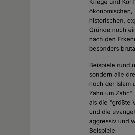
Kriege und Konf
ökonomischen, e
historischen, e
Gründe noch ein
nach den Erkenn
besonders brutal
Beispiele rund u
sondern alle dr
noch der Islam
Zahn um Zahn" h
als die "größte
und die evangel
aggressiv und w
Beispiele.