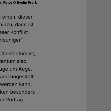
k, Foto: © Evelin Frerk
u einem dieser
inzu, dann ist
ser Konflikt
hleuniger".
Christentum ist,
tentum also
Auge um Auge,
land ungestraft
t werden kann,
erken besonders
er Vortrag