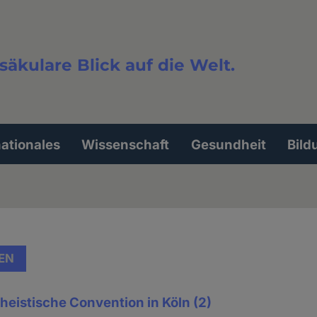
säkulare Blick auf die Welt.
extsuche
nationales
Wissenschaft
Gesundheit
Bild
EN
theistische Convention in Köln (2)