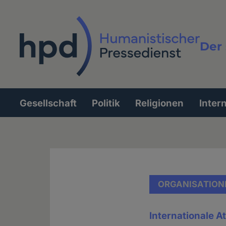
Direkt
zum
Inhalt
Der 
Vollt
Gesellschaft
Politik
Religionen
Inter
Hauptnavigation
ORGANISATION
Internationale A