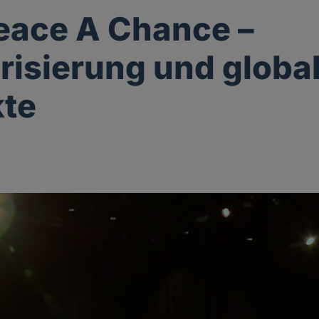
eace A Chance –
risierung und globa
kte