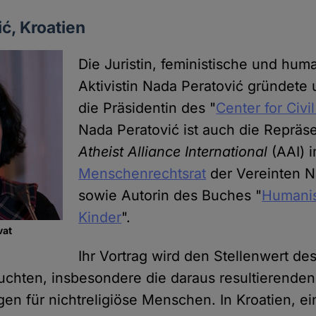
ć, Kroatien
Die Juristin, feministische und hum
Aktivistin Nada Peratović gründete 
die Präsidentin des "
Center for Civi
Nada Peratović ist auch die Repräse
Atheist Alliance International
(AAI) 
Menschenrechtsrat
der Vereinten N
sowie Autorin des Buches "
Humanis
Kinder
".
vat
Ihr Vortrag wird den Stellenwert de
euchten, insbesondere die daraus resultierenden
en für nichtreligiöse Menschen. In Kroatien, ei