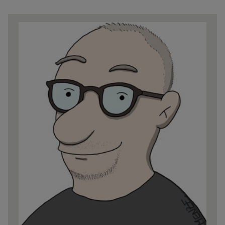
Share
news