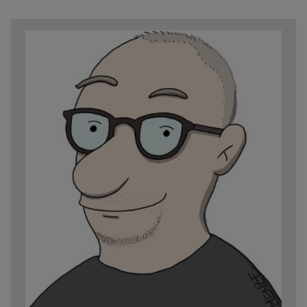
Share
news