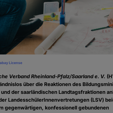
xabay License
he Verband Rheinland-Pfalz/Saarland e. V.
(H
tändnislos über die Reaktionen des Bildungsmin
 und der saarländischen Landtagsfraktionen anl
k der LandesschülerInnenvertretungen (LSV) be
m gegenwärtigen, konfessionell gebundenen