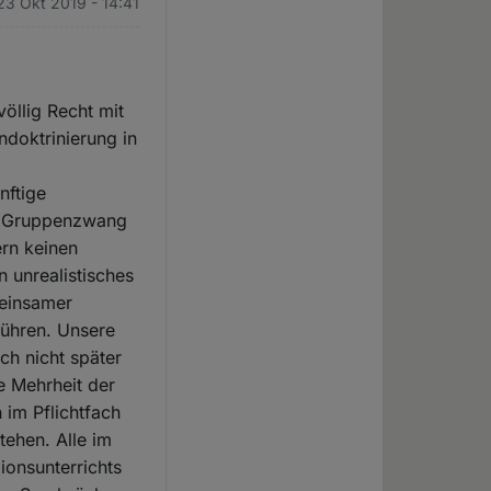
23 Okt 2019 - 14:41
öllig Recht mit
ndoktrinierung in
nftige
en Gruppenzwang
rn keinen
n unrealistisches
meinsamer
sführen. Unsere
h nicht später
e Mehrheit der
 im Pflichtfach
tehen. Alle im
ionsunterrichts