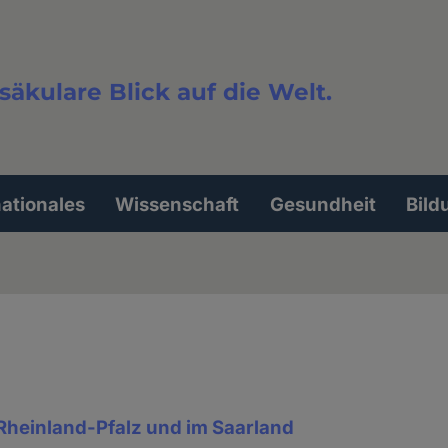
säkulare Blick auf die Welt.
extsuche
nationales
Wissenschaft
Gesundheit
Bild
 Rheinland-Pfalz und im Saarland