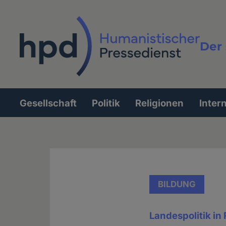
Direkt
zum
Inhalt
Der 
Vollt
Gesellschaft
Politik
Religionen
Inter
Hauptnavigation
BILDUNG
Landespolitik in