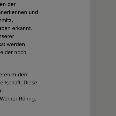
ien der
 anerkennen und
hmitz,
aben erkannt,
nserer
sst werden
leider noch
rieren zudem
ellschaft. Diese
en
 Werner Röhrig,