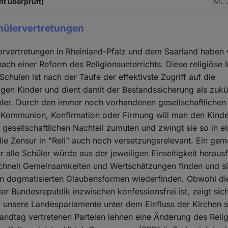
ht überprüft)
Mi. 
hülervertretungen
rvertretungen in Rheinland-Pfalz und dem Saarland haben v
nach einer Reform des Religionsunterrichts. Diese religiöse I
Schulen ist nach der Taufe der effektivste Zugriff auf die
gen Kinder und dient damit der Bestandssicherung als zukü
hler. Durch den immer noch vorhandenen gesellschaftlich
, Kommunion, Konfirmation oder Firmung will man den Kinde
 gesellschaftlichen Nachteil zumuten und zwingt sie so in ei
 die Zensur in "Reli" auch noch versetzungsrelevant. Ein ge
ür alle Schüler würde aus der jeweiligen Einseitigkeit herau
chnell Gemeinsamkeiten und Wertschätzungen finden und sic
in dogmatisierten Glaubensformen wiederfinden. Obwohl di
der Bundesrepublik inzwischen konfessionsfrei ist, zeigt sich
r unsere Landesparlamente unter dem Einfluss der Kirchen s
andtag vertretenen Parteien lehnen eine Änderung des Relig