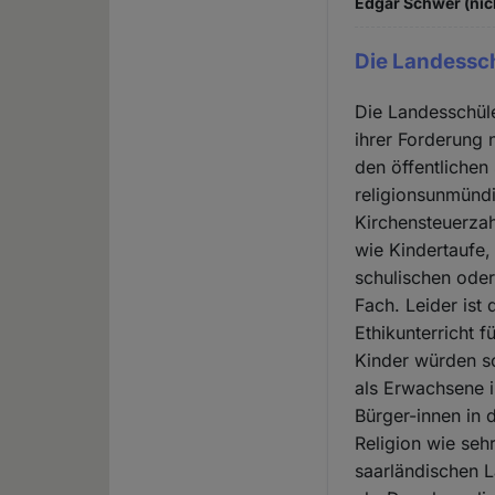
Edgar Schwer (nic
Die Landessc
Die Landesschüle
ihrer Forderung 
den öffentlichen 
religionsunmündi
Kirchensteuerza
wie Kindertaufe
schulischen oder
Fach. Leider ist
Ethikunterricht f
Kinder würden s
als Erwachsene 
Bürger-innen in 
Religion wie seh
saarländischen L