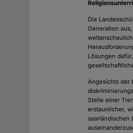
Religionsunterr
Die Landesschü
Generation aus,
weltanschaulic
Herausforderung
Lösungen dafür, 
gesellschaftlich
Angesichts der 
diskriminierung
Stelle einer Tr
erstaunlicher, 
saarländischen 
auseinanderzus