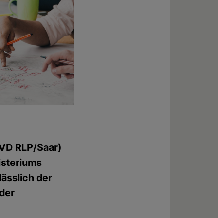
VD RLP/Saar)
isteriums
ässlich der
ider