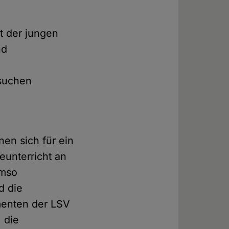
t der jungen
nd
 suchen
nen sich für ein
eunterricht an
umso
d die
menten der LSV
 die