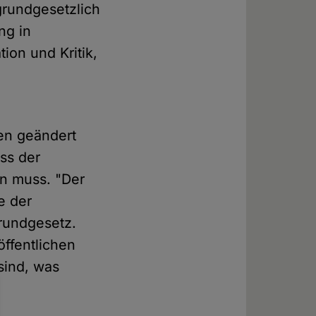
grundgesetzlich
ng in
ion und Kritik,
en geändert
ss der
en muss. "Der
e der
Grundgesetz.
ffentlichen
sind, was