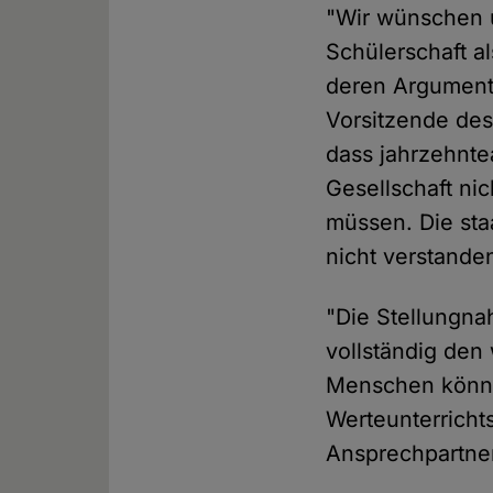
"Wir wünschen u
Schülerschaft a
deren Argumente
Vorsitzende des
dass jahrzehnte
Gesellschaft ni
müssen. Die sta
nicht verstande
"Die Stellungna
vollständig den
Menschen könne
Werteunterricht
Ansprechpartner