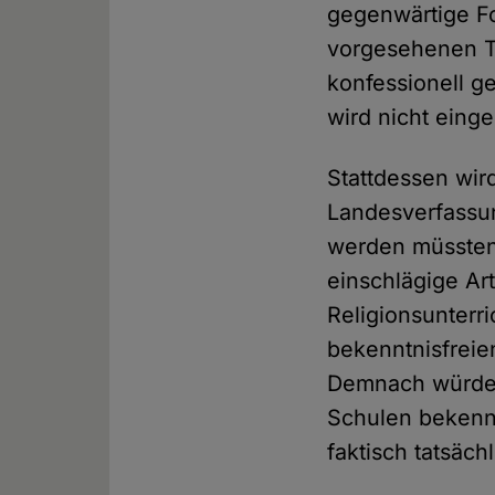
gegenwärtige Fo
vorgesehenen Tr
konfessionell g
wird nicht eing
Stattdessen wir
Landesverfassu
werden müssten
einschlägige Ar
Religionsunterr
bekenntnisfreie
Demnach würde e
Schulen bekennt
faktisch tatsäch