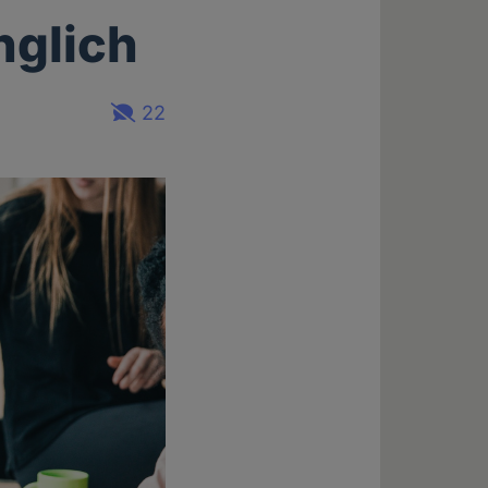
nglich
22