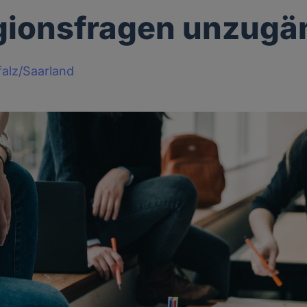
igionsfragen unzugä
alz/Saarland