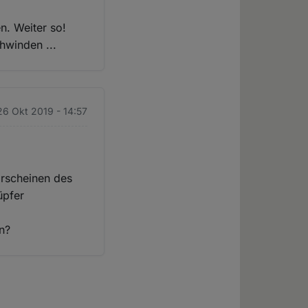
n. Weiter so!
hwinden ...
26 Okt 2019 - 14:57
 Erscheinen des
üpfer
n?