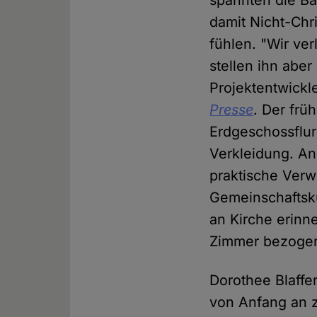
spannten die Ba
damit Nicht-Chr
fühlen. "Wir ver
stellen ihn aber
Projektentwick
Presse
. Der frü
Erdgeschossflur
Verkleidung. A
praktische Verw
Gemeinschaftskü
an Kirche erinne
Zimmer bezogen
Dorothee Blaffe
von Anfang an z