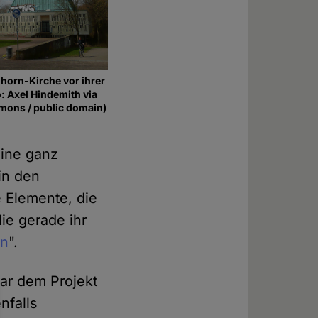
horn-Kirche vor ihrer
o: Axel Hindemith via
ons / public domain)
eine ganz
in den
 Elemente, die
die gerade ihr
en
".
ar dem Projekt
nfalls