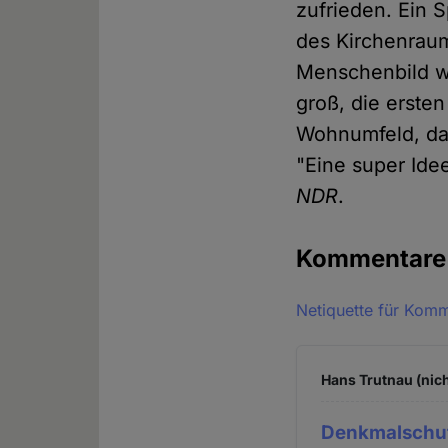
zufrieden. Ein 
des Kirchenraum
Menschenbild w
groß, die erste
Wohnumfeld, da
"Eine super Ide
NDR
.
Kommentar
Netiquette für Kom
Hans Trutnau (nich
Denkmalschu