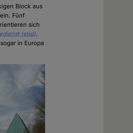
kigen Block aus
ein. Fünf
ientieren sich
edienst (epd)
.
t sogar in Europa