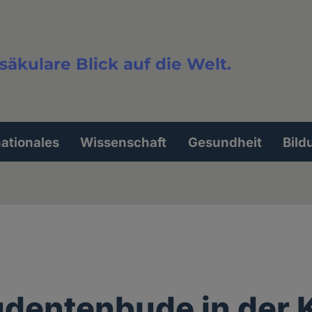
säkulare Blick auf die Welt.
extsuche
nationales
Wissenschaft
Gesundheit
Bild
udentenbude in der 