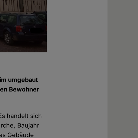
Die Gerhard-Uhlhorn-Kirche in Hannover i
Foto: © Eva Knüpfer
heim umgebaut
sten Bewohner
s handelt sich
rche, Baujahr
 das Gebäude