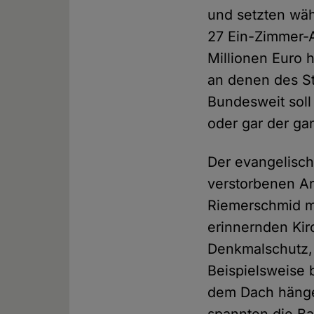
und setzten wäh
27 Ein-Zimmer-A
Millionen Euro 
an denen des S
Bundesweit soll 
oder gar der ga
Der evangelisch
verstorbenen Ar
Riemerschmid m
erinnernden Kir
Denkmalschutz, 
Beispielsweise 
dem Dach hänge