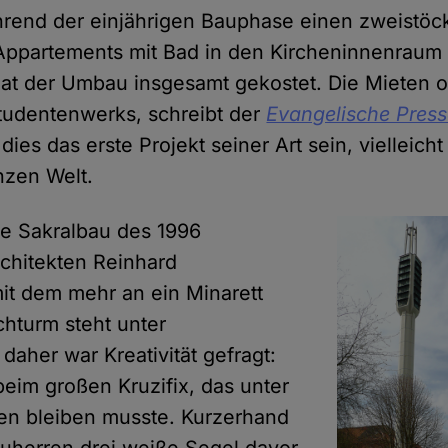
rend der einjährigen Bauphase einen zweistöc
ppartements mit Bad in den Kircheninnenraum 
hat der Umbau insgesamt gekostet. Die Mieten or
tudentenwerks, schreibt der
Evangelische Press
dies das erste Projekt seiner Art sein, vielleich
nzen Welt.
e Sakralbau des 1996
chitekten Reinhard
it dem mehr an ein Minarett
chturm steht unter
daher war Kreativität gefragt:
beim großen Kruzifix, das unter
n bleiben musste. Kurzerhand