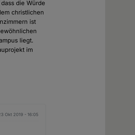
g, dass die Würde
em christlichen
nzimmern ist
ngewöhnlichen
mpus liegt.
auprojekt im
23 Okt 2019 - 16:05