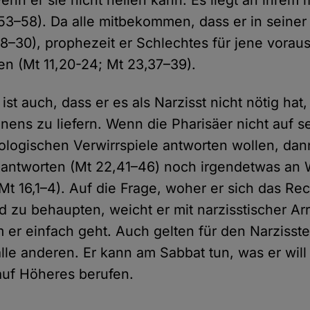
wenn er sie nicht heilen kann. Es liegt an ihre
53–58). Da alle mitbekommen, dass er in seiner
28–30), prophezeit er Schlechtes für jene vorau
en (Mt 11,20-24; Mt 23,37–39).
 ist auch, dass er es als Narzisst nicht nötig ha
nens zu liefern. Wenn die Pharisäer nicht auf s
eologischen Verwirrspiele antworten wollen, dan
 antworten (Mt 22,41–46) noch irgendetwas an
Mt 16,1–4). Auf die Frage, woher er sich das Re
d zu behaupten, weicht er mit narzisstischer Ar
m er einfach geht. Auch gelten für den Narzisst
lle anderen. Er kann am Sabbat tun, was er will 
auf Höheres berufen.