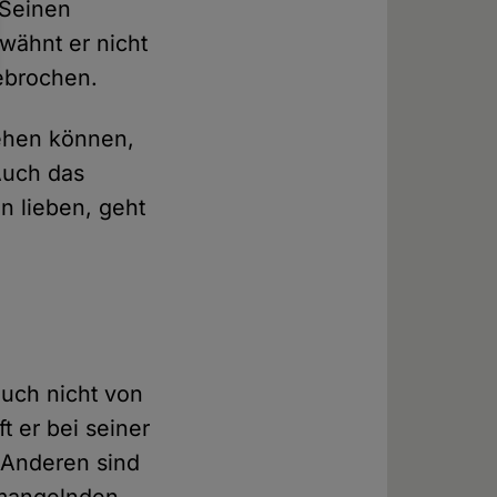
 Seinen
rwähnt er nicht
ebrochen.
sehen können,
Auch das
hn lieben, geht
auch nicht von
t er bei seiner
e Anderen sind