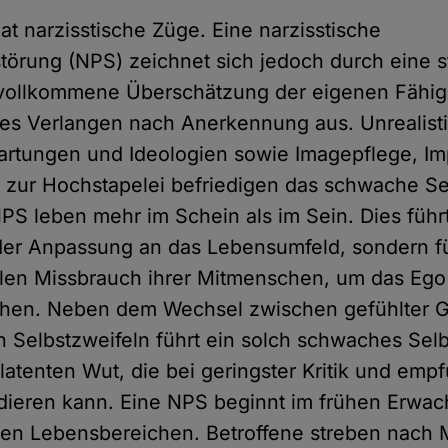
t narzisstische Züge. Eine narzisstische
törung (NPS) zeichnet sich jedoch durch eine st
 vollkommene Überschätzung der eigenen Fähig
kes Verlangen nach Anerkennung aus. Unrealist
artungen und Ideologien sowie Imagepflege, Im
in zur Hochstapelei befriedigen das schwache Se
S leben mehr im Schein als im Sein. Dies führt
der Anpassung an das Lebensumfeld, sondern f
len Missbrauch ihrer Mitmenschen, um das Ego
hen. Neben dem Wechsel zwischen gefühlter Gr
en Selbstzweifeln führt ein solch schwaches Sel
 latenten Wut, die bei geringster Kritik und em
dieren kann. Eine NPS beginnt im frühen Erwac
ielen Lebensbereichen. Betroffene streben nach