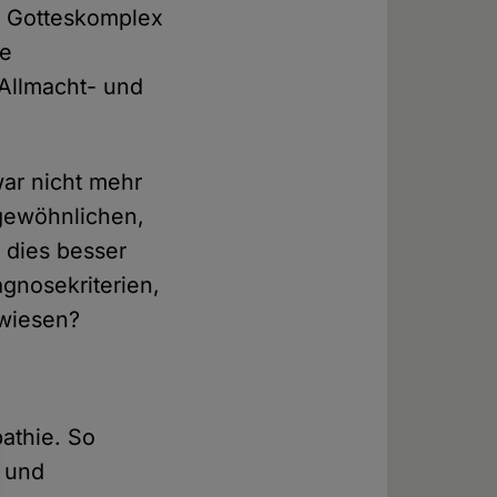
ls Gotteskomplex
he
 Allmacht- und
war nicht mehr
 gewöhnlichen,
 dies besser
gnosekriterien,
nwiesen?
athie. So
r und