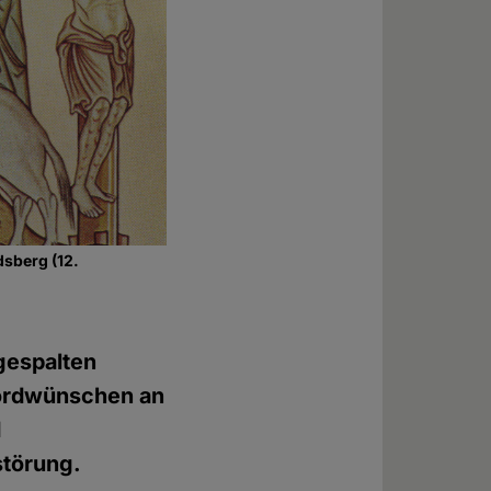
dsberg (12.
gespalten
Mordwünschen an
d
störung.