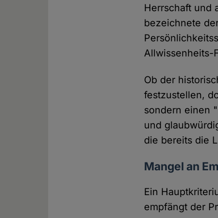
Herrschaft und 
bezeichnete der
Persönlichkeits
Allwissenheits-
Ob der historisc
festzustellen, 
sondern einen "
und glaubwürdig
die bereits die
Mangel an Em
Ein Hauptkriter
empfängt der Pr