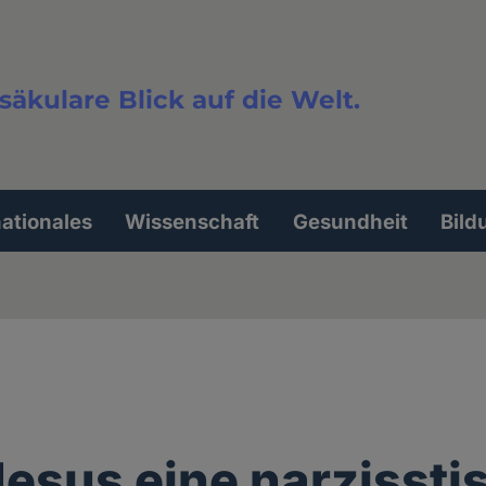
säkulare Blick auf die Welt.
extsuche
nationales
Wissenschaft
Gesundheit
Bild
Jesus eine narzissti