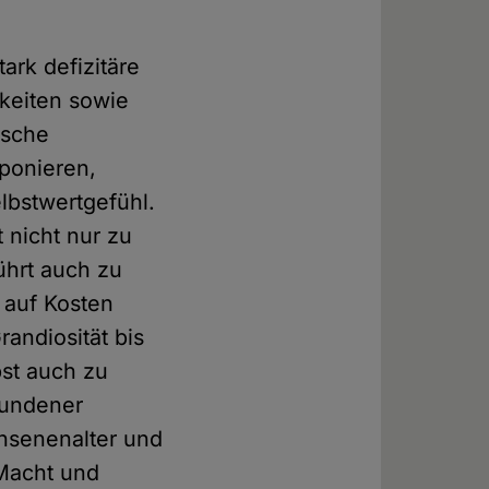
ark defizitäre
keiten sowie
ische
ponieren,
lbstwertgefühl.
 nicht nur zu
ührt auch zu
 auf Kosten
andiosität bis
bst auch zu
pfundener
hsenenalter und
 Macht und