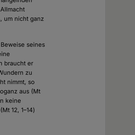
m mangelnden
 Allmacht
s, um nicht ganz
t, Beweise seines
eine
n braucht er
 Wundern zu
cht nimmt, so
roganz aus (Mt
en keine
(Mt 12, 1–14)