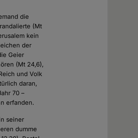
jemand die
andalierte (Mt
erusalem kein
Zeichen der
die Geier
ören (Mt 24,6),
Reich und Volk
ürlich daran,
Jahr 70 –
hn erfanden.
in seiner
anderen dumme