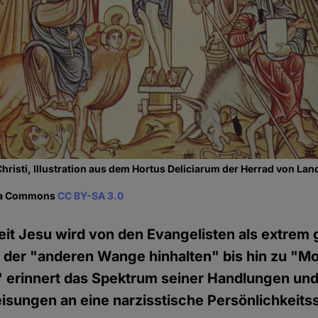
hristi, Illustration aus dem Hortus Deliciarum der Herrad von Lan
dia Commons
CC BY-SA 3.0
eit Jesu wird von den Evangelisten als extrem 
on der "anderen Wange hinhalten" bis hin zu "
" erinnert das Spektrum seiner Handlungen un
sungen an eine narzisstische Persönlichkeits