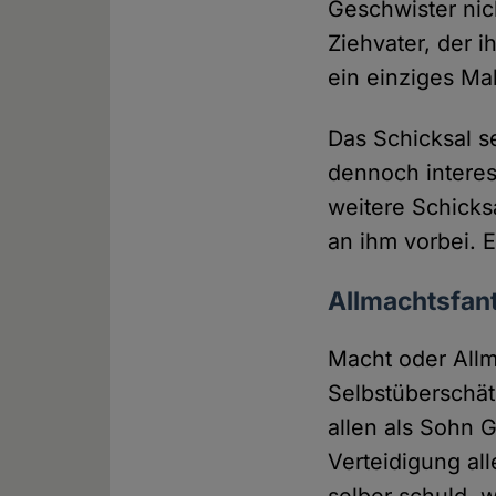
Geschwister nic
Ziehvater, der 
ein einziges Ma
Das Schicksal s
dennoch interes
weitere Schicksa
an ihm vorbei. E
Allmachtsfan
Macht oder Allm
Selbstüberschät
allen als Sohn G
Verteidigung al