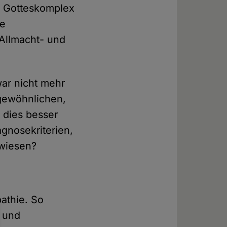
ls Gotteskomplex
he
 Allmacht- und
war nicht mehr
 gewöhnlichen,
 dies besser
gnosekriterien,
nwiesen?
athie. So
r und