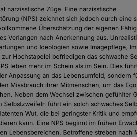
t narzisstische Züge. Eine narzisstische
törung (NPS) zeichnet sich jedoch durch eine st
 vollkommene Überschätzung der eigenen Fähig
kes Verlangen nach Anerkennung aus. Unrealist
artungen und Ideologien sowie Imagepflege, Im
in zur Hochstapelei befriedigen das schwache Se
S leben mehr im Schein als im Sein. Dies führt
der Anpassung an das Lebensumfeld, sondern f
len Missbrauch ihrer Mitmenschen, um das Ego
hen. Neben dem Wechsel zwischen gefühlter Gr
en Selbstzweifeln führt ein solch schwaches Sel
 latenten Wut, die bei geringster Kritik und em
dieren kann. Eine NPS beginnt im frühen Erwac
ielen Lebensbereichen. Betroffene streben nach