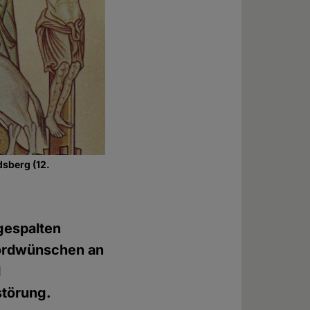
dsberg (12.
gespalten
Mordwünschen an
d
störung.