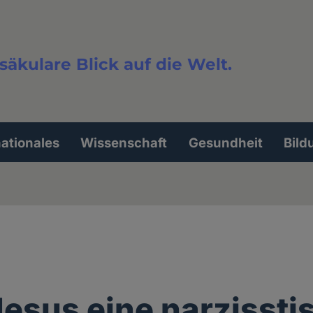
säkulare Blick auf die Welt.
extsuche
nationales
Wissenschaft
Gesundheit
Bild
Jesus eine narzissti