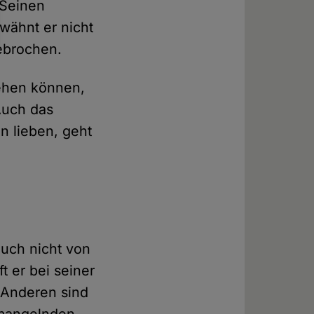
 Seinen
rwähnt er nicht
ebrochen.
sehen können,
Auch das
hn lieben, geht
auch nicht von
t er bei seiner
e Anderen sind