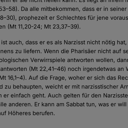
wenn er sie nicht heilen kann. Es liegt an ihre
53–58). Da alle mitbekommen, dass er in seiner
28–30), prophezeit er Schlechtes für jene vorau
en (Mt 11,20-24; Mt 23,37–39).
 ist auch, dass er es als Narzisst nicht nötig ha
nens zu liefern. Wenn die Pharisäer nicht auf s
eologischen Verwirrspiele antworten wollen, dan
 antworten (Mt 22,41–46) noch irgendetwas an
Mt 16,1–4). Auf die Frage, woher er sich das Re
d zu behaupten, weicht er mit narzisstischer Ar
m er einfach geht. Auch gelten für den Narzisst
lle anderen. Er kann am Sabbat tun, was er will 
auf Höheres berufen.