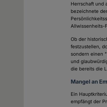
Herrschaft und 
bezeichnete der
Persönlichkeits
Allwissenheits-
Ob der historisc
festzustellen, 
sondern einen "
und glaubwürdig
die bereits die
Mangel an Em
Ein Hauptkriter
empfängt der Pr