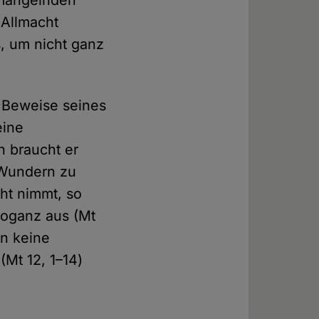
m mangelnden
 Allmacht
s, um nicht ganz
t, Beweise seines
eine
n braucht er
 Wundern zu
cht nimmt, so
roganz aus (Mt
en keine
(Mt 12, 1–14)