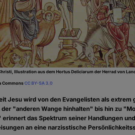
hristi, Illustration aus dem Hortus Deliciarum der Herrad von Lan
dia Commons
CC BY-SA 3.0
eit Jesu wird von den Evangelisten als extrem 
on der "anderen Wange hinhalten" bis hin zu "
" erinnert das Spektrum seiner Handlungen un
sungen an eine narzisstische Persönlichkeits