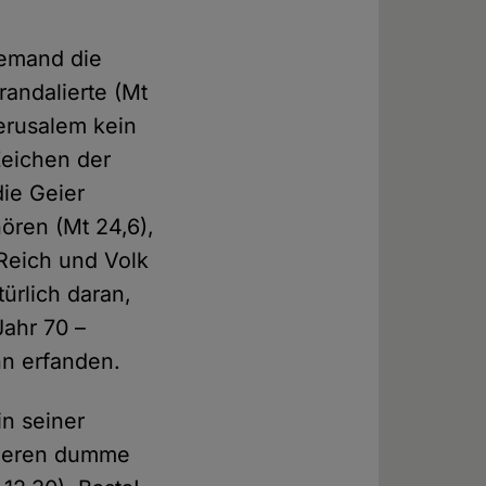
jemand die
andalierte (Mt
erusalem kein
Zeichen der
die Geier
ören (Mt 24,6),
Reich und Volk
ürlich daran,
Jahr 70 –
hn erfanden.
in seiner
anderen dumme