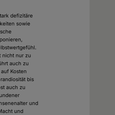
ark defizitäre
keiten sowie
ische
ponieren,
lbstwertgefühl.
 nicht nur zu
ührt auch zu
 auf Kosten
andiosität bis
bst auch zu
pfundener
hsenenalter und
 Macht und