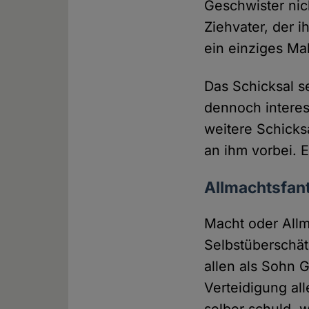
Geschwister nic
Ziehvater, der 
ein einziges Ma
Das Schicksal s
dennoch interes
weitere Schicksa
an ihm vorbei. E
Allmachtsfan
Macht oder Allm
Selbstüberschät
allen als Sohn G
Verteidigung al