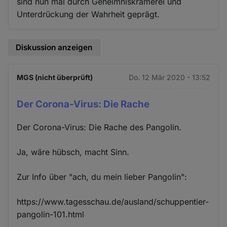
sind nun mal durch Geheimniskrämerei und
Cookies
Unterdrückung der Wahrheit geprägt.
Diskussion anzeigen
MGS (nicht überprüft)
Do. 12 Mär 2020 - 13:52
Der Corona-Virus: Die Rache
Der Corona-Virus: Die Rache des Pangolin.
Ja, wäre hübsch, macht Sinn.
Zur Info über "ach, du mein lieber Pangolin":
https://www.tagesschau.de/ausland/schuppentier-
pangolin-101.html