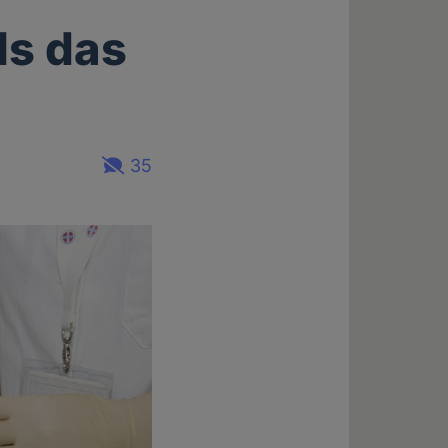
ls das
35