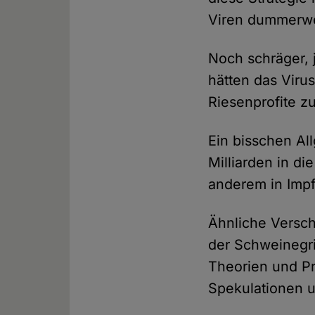
Viren dummerwe
Noch schräger, j
hätten das Viru
Riesenprofite z
Ein bisschen Al
Milliarden in d
anderem in Impf
Ähnliche Versch
der Schweinegr
Theorien und P
Spekulationen 