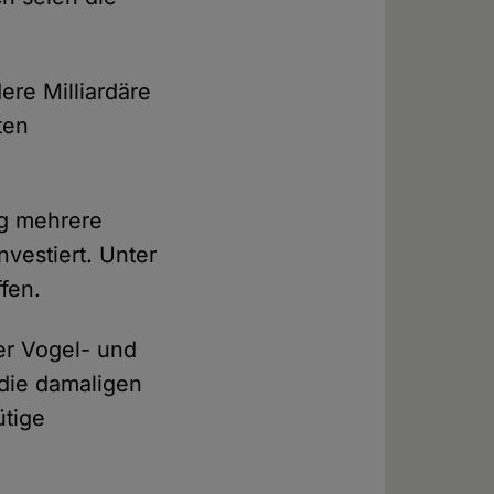
dere Milliardäre
ten
ng mehrere
vestiert. Unter
fen.
er Vogel- und
die damaligen
ütige