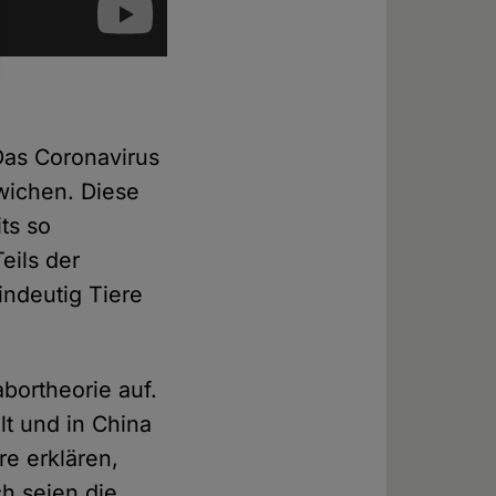
Das Coronavirus
wichen. Diese
ts so
eils der
indeutig Tiere
bortheorie auf.
lt und in China
e erklären,
h seien die