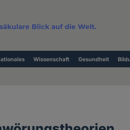
säkulare Blick auf die Welt.
extsuche
nationales
Wissenschaft
Gesundheit
Bild
hwörungstheorien