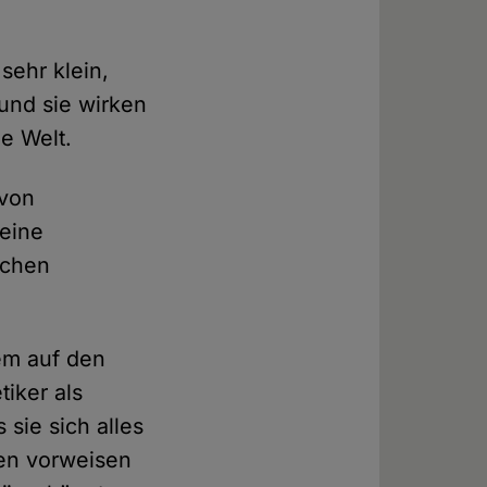
sehr klein,
 und sie wirken
e Welt.
 von
 eine
ichen
em auf den
iker als
 sie sich alles
en vorweisen