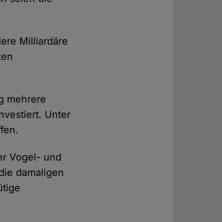
dere Milliardäre
ten
ng mehrere
vestiert. Unter
fen.
er Vogel- und
die damaligen
ütige