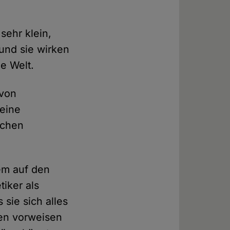
sehr klein,
 und sie wirken
e Welt.
 von
 eine
ichen
em auf den
iker als
 sie sich alles
en vorweisen