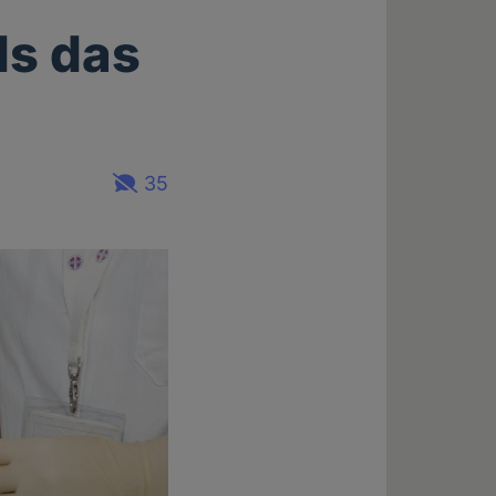
ls das
35