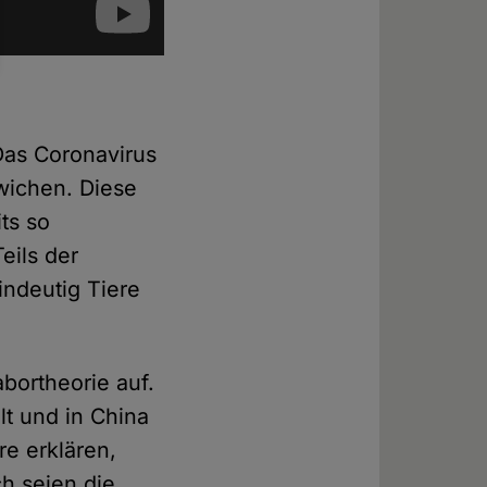
Das Coronavirus
wichen. Diese
ts so
eils der
indeutig Tiere
bortheorie auf.
lt und in China
e erklären,
h seien die