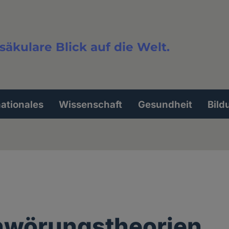
säkulare Blick auf die Welt.
extsuche
nationales
Wissenschaft
Gesundheit
Bild
hwörungstheorien