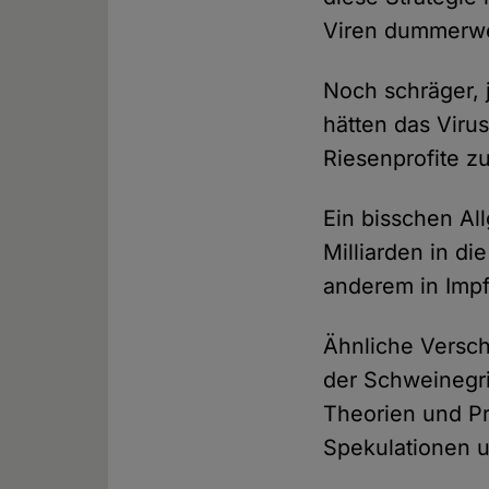
Viren dummerwe
Noch schräger, j
hätten das Viru
Riesenprofite z
Ein bisschen Al
Milliarden in d
anderem in Impf
Ähnliche Versch
der Schweinegr
Theorien und P
Spekulationen 