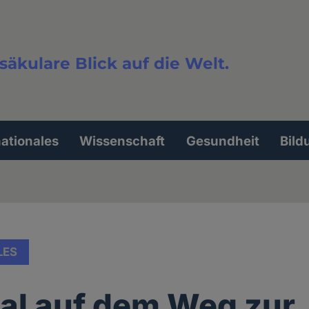
säkulare Blick auf die Welt.
extsuche
nationales
Wissenschaft
Gesundheit
Bild
LES
al auf dem Weg zur