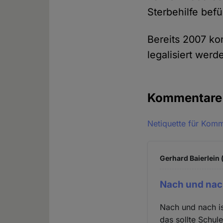
Sterbehilfe bef
Bereits 2007 ko
legalisiert wer
Kommentar
Netiquette für Kom
Gerhard Baierlein 
Nach und nach
Nach und nach i
das sollte Schu