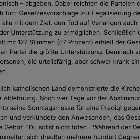
ronisch – abgeben. Dabei reichten die Parteien 
h fünf Gesetzesvorschläge zur Legalisierung de
– alle mit dem Ziel, den Tod auf Verlangen auch
r Unterstützung zu ermöglichen. Schließlich ü
it; mit 127 Stimmen (57 Prozent) erhielt der Ge
chen Partei die größte Unterstützung. Demnach s
ersonen, die urteilsfähig, aber schwer krank si
en.
lich katholischen Land demonstrierte die Kirche
e Ablehnung. Noch vier Tage vor der Abstimmu
rto seine Sonntagsmesse für eine Predigt gege
en und verkündete den Anwesenden, das Gese
e Gebot: "Du sollst nicht töten." Während der D
ammelten sich draußen mehrere hundert Gegne