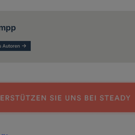
ampp
s Autoren