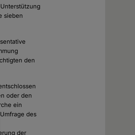
 Unterstützung
e sieben
äsentative
timmung
echtigten den
nentschlossen
hen oder den
rche ein
e Umfrage des
erung der