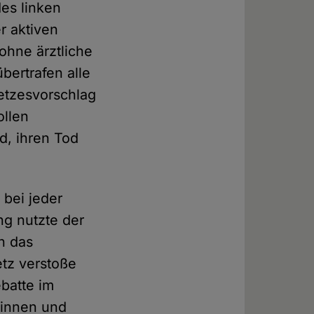
des linken
r aktiven
 ohne ärztliche
bertrafen alle
setzesvorschlag
ollen
nd, ihren Tod
 bei jeder
ng nutzte der
n das
tz verstoße
ebatte im
rinnen und