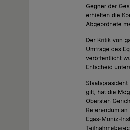
Gegner der Gese
erhielten die K
Abgeordnete meh
Der Kritik von g
Umfrage des Ega
veröffentlicht 
Entscheid unters
Staatspräsident
gilt, hat die M
Obersten Gericht
Referendum an -
Egas-Moniz-Inst
Teilnahmeberech