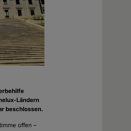
erbehilfe
enelux-Ländern
uar beschlossen.
timme offen –