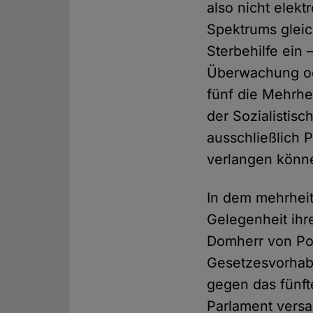
also nicht elekt
Spektrums gleic
Sterbehilfe ein 
Überwachung ode
fünf die Mehrhe
der Sozialistis
ausschließlich P
verlangen könn
In dem mehrheit
Gelegenheit ihr
Domherr von Po
Gesetzesvorhab
gegen das fünft
Parlament vers