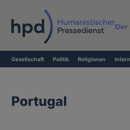
Direkt
zum
Inhalt
Der 
Vollt
Gesellschaft
Politik
Religionen
Inter
Hauptnavigation
Portugal