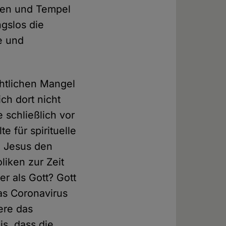
heen und Tempel
ngslos die
e und
chtlichen Mangel
ch dort nicht
 schließlich vor
e für spirituelle
r. Jesus den
iken zur Zeit
r als Gott? Gott
das Coronavirus
ere das
is, dass die