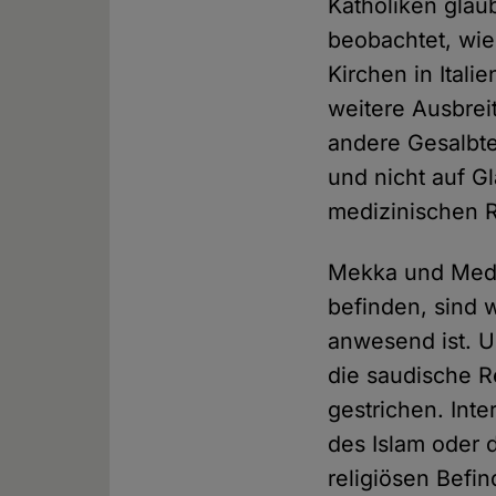
Katholiken glaub
beobachtet, wie
Kirchen in Ital
weitere Ausbrei
andere Gesalbt
und nicht auf G
medizinischen R
Mekka und Medin
befinden, sind 
anwesend ist. U
die saudische R
gestrichen. Int
des Islam oder 
religiösen Befi