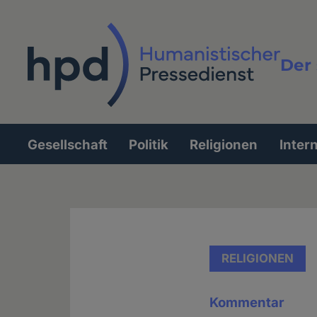
Direkt
zum
Inhalt
Der 
Vollt
Gesellschaft
Politik
Religionen
Inter
Hauptnavigation
RELIGIONEN
Kommentar