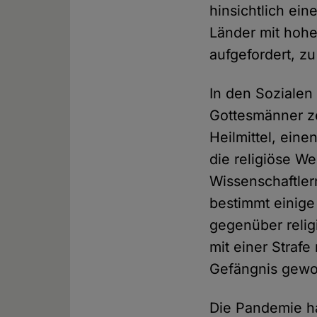
hinsichtlich ein
Länder mit hohe
aufgefordert, z
In den Sozialen 
Gottesmänner ze
Heilmittel, eine
die religiöse W
Wissenschaftler
bestimmt einige
gegenüber relig
mit einer Straf
Gefängnis gewor
Die Pandemie ha