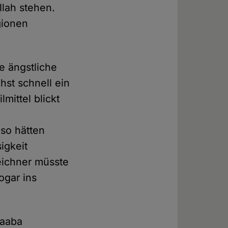
Allah stehen.
gionen
ie ängstliche
hst schnell ein
lmittel blickt
 so hätten
igkeit
eichner müsste
ogar ins
Kaaba