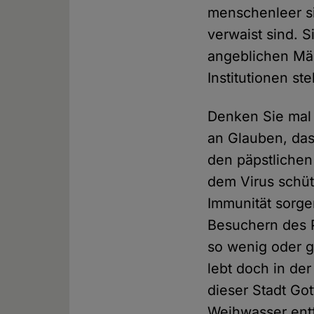
menschenleer si
verwaist sind. S
angeblichen Mäc
Institutionen st
Denken Sie mal 
an Glauben, das
den päpstlichen
dem Virus schütz
Immunität sorgen
Besuchern des P
so wenig oder g
lebt doch in de
dieser Stadt Go
Weihwasser entfe