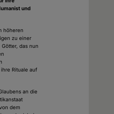
r ihre
 Humanist und
en höheren
igen zu einer
e Götter, das nun
en
n
ihre Rituale auf
 Glaubens an die
tikanstaat
, von dem