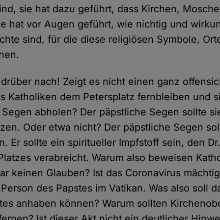
nd, sie hat dazu geführt, dass Kirchen, Mosc
ie hat vor Augen geführt, wie nichtig und wirku
hte sind, für die diese religiösen Symbole, Ort
ehen.
drüber nach! Zeigt es nicht einen ganz offensi
s Katholiken dem Petersplatz fernbleiben und si
 Segen abholen? Der päpstliche Segen sollte sie
en. Oder etwa nicht? Der päpstliche Segen sollt
. Er sollte ein spiritueller Impfstoff sein, den D
latzes verabreicht. Warum also beweisen Kathol
ar keinen Glauben? Ist das Coronavirus mächtige
r Person des Papstes im Vatikan. Was also soll 
ttes anhaben können? Warum sollten Kirchenob
rnen? Ist dieser Akt nicht ein deutlicher Hinwe