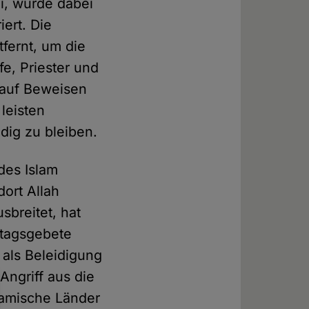
ei, wurde dabei
ert. Die
fernt, um die
fe, Priester und
 auf Beweisen
leisten
dig zu bleiben.
des Islam
ort Allah
sbreitet, hat
itagsgebete
als Beleidigung
Angriff aus die
slamische Länder