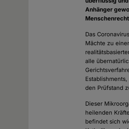
überflüssig und
Anhänger geword
Menschenrechts
Das Coronavirus
Mächte zu einem
realitätsbasiert
alle übernatürl
Gerichtsverfahr
Establishments,
den Prüfstand zu
Dieser Mikroorg
heilenden Kräfte
befindet sich w