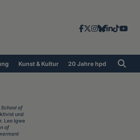
Facebook
X
Instagram
Bluesky
LinkedIn
TikTok
YouT
News-
und
Social
Suche
Su
ung
Kunst & Kultur
20 Jahre hpd
Network
 School of
ktivist und
r. Leo Igwe
n of
owerment