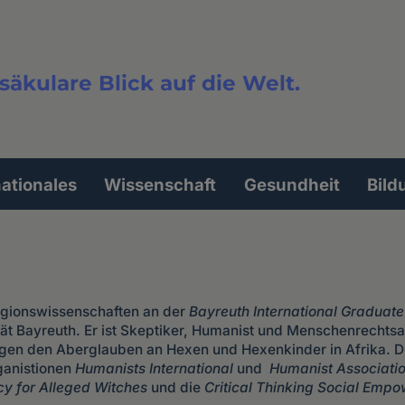
säkulare Blick auf die Welt.
extsuche
nationales
Wissenschaft
Gesundheit
Bild
ligionswissenschaften an der
Bayreuth International Graduate
tät Bayreuth. Er ist Skeptiker, Humanist und Menschenrechtsa
gen den Aberglauben an Hexen und Hexenkinder in Afrika. D
ganistionen
Humanists International
und
Humanist Associatio
y for Alleged Witches
und die
Critical Thinking Social Emp