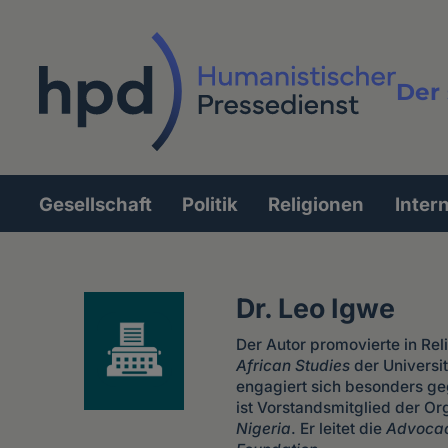
Direkt
zum
Inhalt
Der 
Vollt
Gesellschaft
Politik
Religionen
Inter
Hauptnavigation
Dr. Leo Igwe
Der Autor promovierte in Re
African Studies
der Universi
engagiert sich besonders ge
ist Vorstandsmitglied der Or
Nigeria
. Er leitet die
Advocac