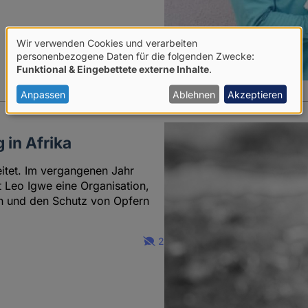
Wir verwenden Cookies und verarbeiten
Verwendung
personenbezogene Daten für die folgenden Zwecke:
Funktional & Eingebettete externe Inhalte
.
von
personenbezogenen
Anpassen
Ablehnen
Akzeptieren
Daten
und
in Afrika
Cookies
eitet. Im vergangenen Jahr
 Leo Igwe eine Organisation,
en und den Schutz von Opfern
2