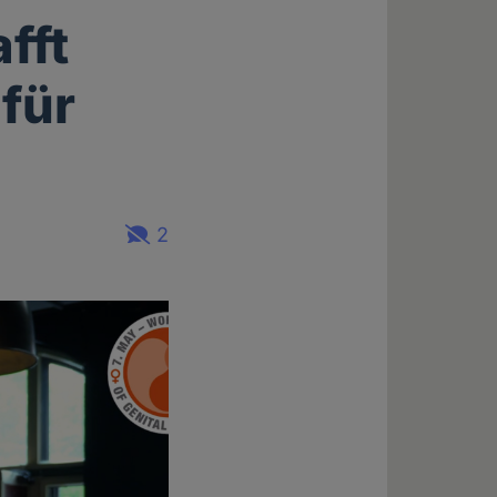
fft
für
2