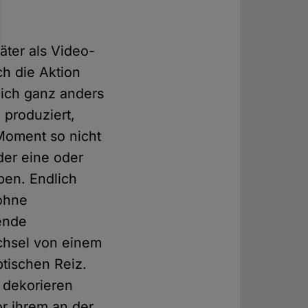
äter als Video-
h die Aktion
rlich ganz anders
 produziert,
-Moment so nicht
der eine oder
ben. Endlich
 ohne
ende
echsel von einem
tischen Reiz.
 dekorieren
r ihrem an der