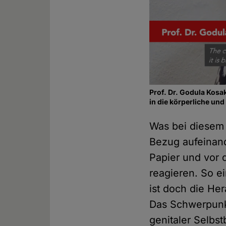
Prof. Dr. Godula Kosa
in die körperliche und
Was bei diesem F
Bezug aufeinand
Papier und vor 
reagieren. So e
ist doch die H
Das Schwerpunk
genitaler Selbst