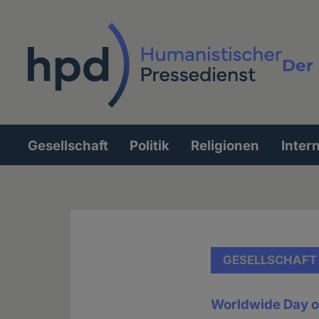
Direkt
zum
Inhalt
Der 
Vollt
Gesellschaft
Politik
Religionen
Inter
Hauptnavigation
GESELLSCHAFT
Worldwide Day o