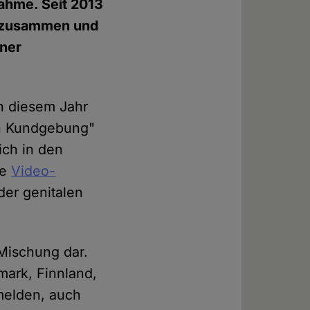
ahme. Seit 2013
lt zusammen und
iner
n diesem Jahr
en Kundgebung"
ich in den
ue
Video-
der genitalen
 Mischung dar.
mark, Finnland,
 melden, auch