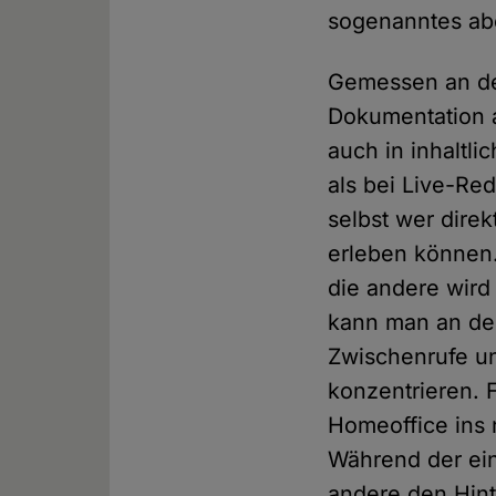
sogenanntes abe
Gemessen an den
Dokumentation a
auch in inhaltli
als bei Live-Re
selbst wer dire
erleben können.
die andere wird
kann man an der
Zwischenrufe u
konzentrieren. 
Homeoffice ins 
Während der ein
andere den Hint