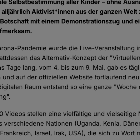
ale Selbstbestimmung aller Kinder – ohne Ausn
alljährlich Aktivist*innen aus der ganzen We
 Botschaft mit einem Demonstrationszug und e
fmerksam.
rona-Pandemie wurde die Live-Veranstaltung i
attdessen das Alternativ-Konzept der "Virtuell
s Tage lang, vom 4. bis zum 9. Mai, gab es tägl
 und auf der offiziellen Website fortlaufend ne
 digitalen Raum entstand so eine ganze "Woche 
ng".
 Videos stellen eine vielfältige und vielseitige
es verschiedene Nationen (Uganda, Kenia, Däne
Frankreich, Israel, Irak, USA), die sich zu Wort