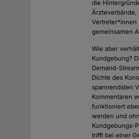
die Hintergründe
Ärzteverbände, 
Vertreter*innen
gemeinsamen A
Wie aber verhält
Kundgebung? Da
Demand-Streami
Dichte des Kons
spannendsten Vi
Kommentaren wie
funktioniert eb
werden und ohne
Kundgebungs-Pl
trifft bei einer