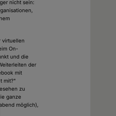
ger nicht sein:
ganisationen,
inem
 virtuellen
eim On-
nkt und die
eiterleiten der
ebook mit
t mit?"
gesehen zu
die ganze
abend möglich),