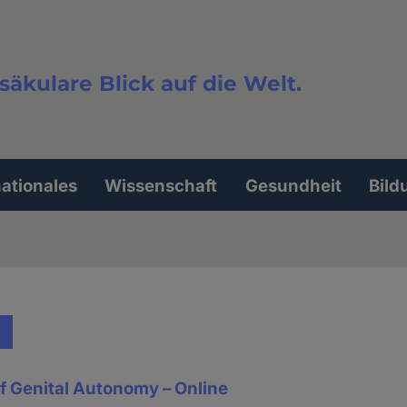
säkulare Blick auf die Welt.
extsuche
nationales
Wissenschaft
Gesundheit
Bild
f Genital Autonomy – Online