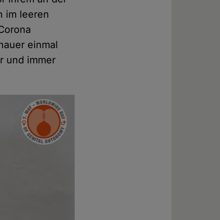
 im leeren
 Corona
chauer einmal
er und immer
.