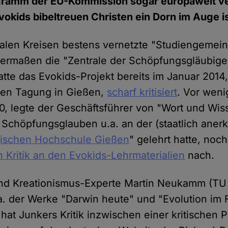
gramm der EU-Kommission sogar europaweit ver
okids bibeltreuen Christen ein Dorn im Auge is
kalen Kreisen bestens vernetzte "Studiengemei
ermaßen die "Zentrale der Schöpfungsgläubige
atte das Evokids-Projekt bereits im Januar 2014
chen Tagung in Gießen,
scharf kritisiert
. Vor wen
, legte der Geschäftsführer von "Wort und Wis
 Schöpfungsglauben u.a. an der (staatlich aner
gischen Hochschule Gießen
" gelehrt hatte, noc
n Kritik an den Evokids-Lehrmaterialien
nach.
nd Kreationismus-Experte Martin Neukamm (T
. der Werke "Darwin heute" und "Evolution im
hat Junkers Kritik inzwischen einer kritischen 