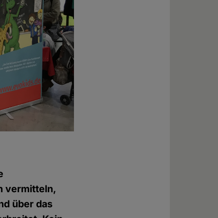
e
 vermitteln,
nd über das