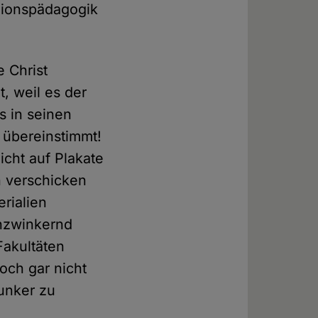
gionspädagogik
e Christ
, weil es der
 in seinen
 übereinstimmt!
icht auf Plakate
n verschicken
erialien
nzwinkernd
Fakultäten
och gar nicht
unker zu