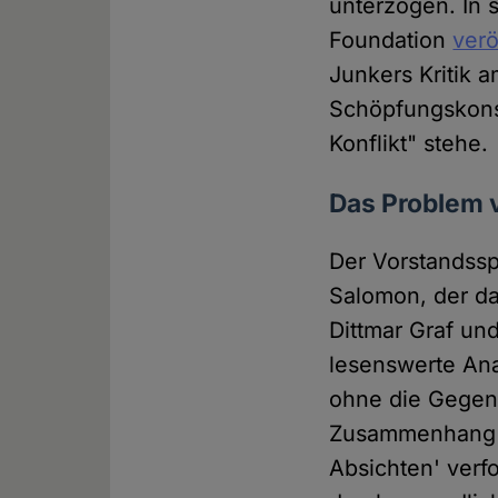
unterzogen. In 
Foundation
verö
Junkers Kritik 
Schöpfungskonst
Konflikt" stehe.
Das Problem v
Der Vorstandssp
Salomon, der d
Dittmar Graf und
lesenswerte Ana
ohne die Gegens
Zusammenhang b
Absichten' verf