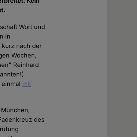
breitet. Kein
t.
nschaft Wort und
n in
, kurz nach der
igen Wochen,
sen" Reinhard
kannten!)
h einmal
mit
U München,
 Fadenkreuz des
Prüfung