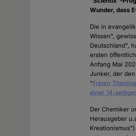
"Scientix"-Pro
Wunder, dass Ev
Die in evangeli
Wissen", gewiss
Deutschland", h
ersten öffentli
Anfang Mai 2020
Junker, der den
"
Freien Theolo
einer 14-seitige
Der Chemiker u
Herausgeber u.a
Kreationismus") 