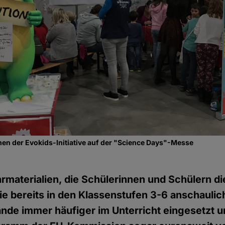
en der Evokids-Initiative auf der "Science Days"-Messe
rmaterialien, die Schülerinnen und Schülern di
ie bereits in den Klassenstufen 3-6 anschaulich
nde immer häufiger im Unterricht eingesetzt u