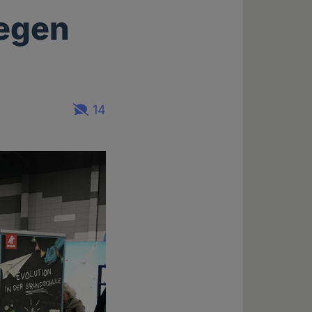
iegen
14