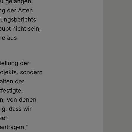
zu gelangen.
ng der Arten
fungsberichts
upt nicht sein,
ie aus
ellung der
ojekts, sondern
alten der
festigte,
en, von denen
ig, dass wir
ssen
antragen."