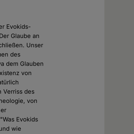
er Evokids-
 "Der Glaube an
chließen. Unser
rmen des
twa dem Glauben
Existenz von
türlich
 Verriss des
heologie, von
ner
: "Was Evokids
 und wie