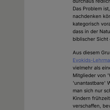
durchaus redlic
Das Problem ist
nachdenken könn
kategorisch vor
dass in der Nat
biblischer Sicht
Aus diesem Grun
Evokids-Lehrmat
vielmehr als ein
Mitglieder von 
'unantastbare'
man sich nur sc
Kindern frühzei
verschaffen, be