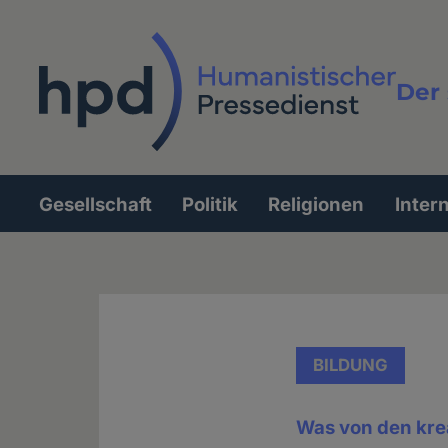
Direkt
zum
Inhalt
Der 
Vollt
Gesellschaft
Politik
Religionen
Inter
Hauptnavigation
BILDUNG
Was von den krea