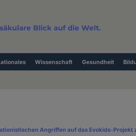
säkulare Blick auf die Welt.
extsuche
nationales
Wissenschaft
Gesundheit
Bild
tionistischen Angriffen auf das Evokids-Projekt z