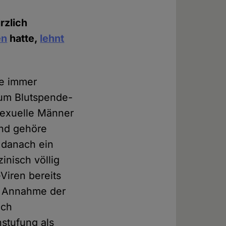
rzlich
en
hatte,
lehnt
ie immer
aum Blutspende-
sexuelle Männer
und gehöre
 danach ein
inisch völlig
Viren bereits
e Annahme der
ich
nstufung als