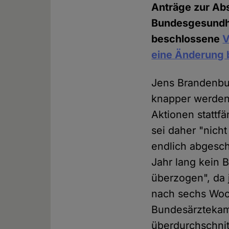
Anträge zur Abs
Bundesgesundhei
beschlossene
V
eine Änderung 
Jens Brandenbur
knapper werden
Aktionen stattf
sei daher "nich
endlich abgesch
Jahr lang kein 
überzogen", da 
nach sechs Woc
Bundesärztekam
überdurchschnitt