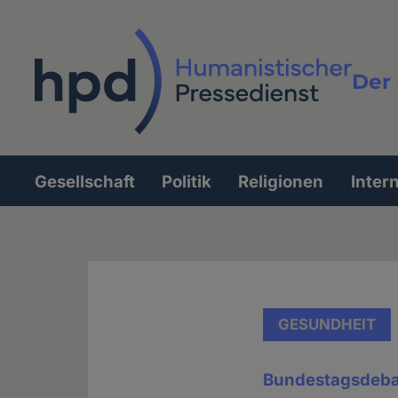
Direkt
zum
Inhalt
Der 
Vollt
Gesellschaft
Politik
Religionen
Inter
Hauptnavigation
GESUNDHEIT
Bundestagsdeba