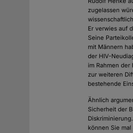
Rudolf Henke au
zugelassen würd
wissenschaftlic
Er verwies auf 
Seine Parteikol
mit Männern hab
der HIV-Neudiag
im Rahmen der 
zur weiteren Di
bestehende Eins
Ähnlich argumen
Sicherheit der 
Diskriminierung
können Sie mal 