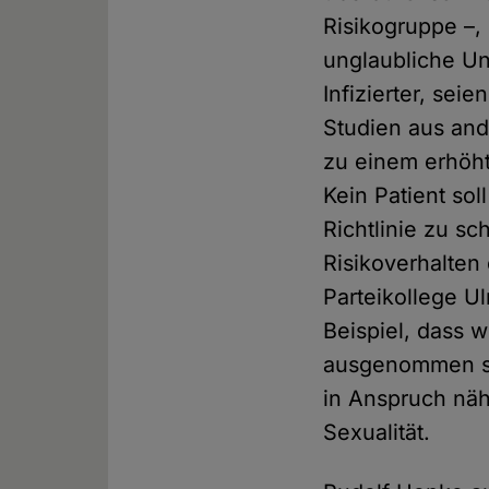
Risikogruppe –, 
unglaubliche Un
Infizierter, se
Studien aus and
zu einem erhöhte
Kein Patient so
Richtlinie zu sc
Risikoverhalten
Parteikollege U
Beispiel, dass w
ausgenommen sei
in Anspruch nä
Sexualität.