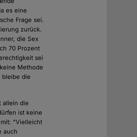
pende
a es eine
sche Frage sei.
nierung zurück.
änner, die Sex
ich 70 Prozent
rechtigkeit sei
 keine Methode
 bleibe die
allein die
ürfen ist keine
it: "Vielleicht
e auch