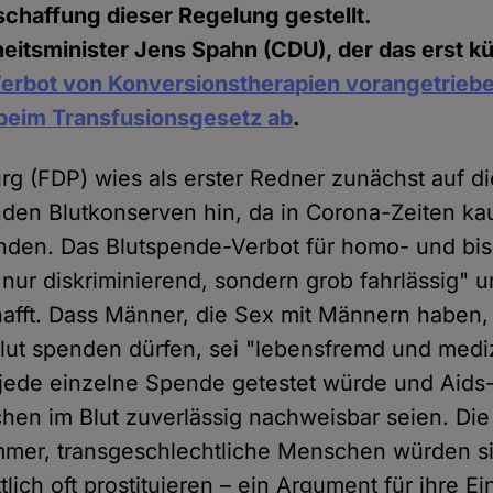
chaffung dieser Regelung gestellt.
tsminister Jens Spahn (CDU), der das erst kü
erbot von Konversionstherapien vorangetrieb
beim Transfusionsgesetz ab
.
g (FDP) wies als erster Redner zunächst auf d
den Blutkonserven hin, da in Corona-Zeiten k
änden. Das Blutspende-Verbot für homo- und bi
t nur diskriminierend, sondern grob fahrlässig" 
afft. Dass Männer, die Sex mit Männern haben,
Blut spenden dürfen, sei "lebensfremd und mediz
jede einzelne Spende getestet würde und Aids-
hen im Blut zuverlässig nachweisbar seien. Di
mer, transgeschlechtliche Menschen würden s
lich oft prostituieren – ein Argument für ihre Ei