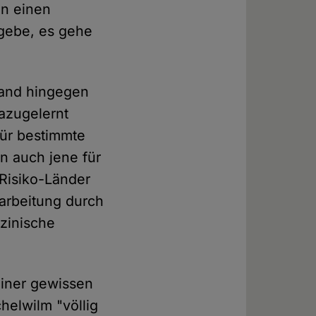
en einen
 gebe, es gehe
 fand hingegen
azugelernt
für bestimmte
rn auch jene für
 Risiko-Länder
rarbeitung durch
zinische
einer gewissen
helwilm "völlig