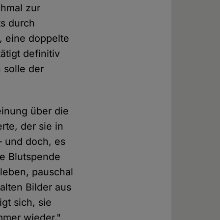
chmal zur
ts durch
 eine doppelte
tigt definitiv
 solle der
inung über die
te, der sie in
– und doch, es
re Blutspende
e leben, pauschal
alten Bilder aus
t sich, sie
mmer wieder."