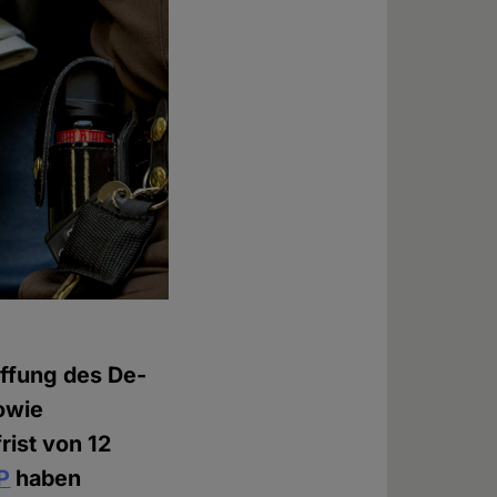
ffung des De-
owie
rist von 12
P
haben