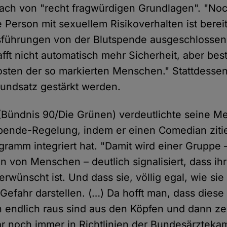
ach von "recht fragwürdigen Grundlagen". "No
 Person mit sexuellem Risikoverhalten ist berei
führungen von der Blutspende ausgeschlossen,
ft nicht automatisch mehr Sicherheit, aber bestä
Kosten der so markierten Menschen." Stattdessen
undsatz gestärkt werden.
Bündnis 90/Die Grünen) verdeutlichte seine Me
spende-Regelung, indem er einen Comedian zitier
ramm integriert hat. "Damit wird einer Gruppe 
 von Menschen – deutlich signalisiert, dass ih
 erwünscht ist. Und dass sie, völlig egal, wie si
 Gefahr darstellen. (…) Da hofft man, dass diese 
 endlich raus sind aus den Köpfen und dann zeig
ar noch immer in Richtlinien der Bundesärzteka