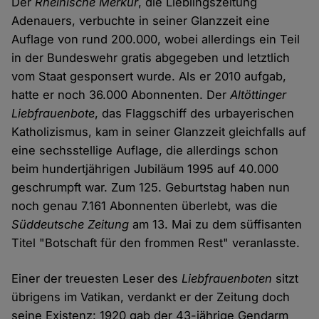
Der
Rheinische Merkur
, die Lieblingszeitung
Adenauers, verbuchte in seiner Glanzzeit eine
Auflage von rund 200.000, wobei allerdings ein Teil
in der Bundeswehr gratis abgegeben und letztlich
vom Staat gesponsert wurde. Als er 2010 aufgab,
hatte er noch 36.000 Abonnenten. Der
Altöttinger
Liebfrauenbote
, das Flaggschiff des urbayerischen
Katholizismus, kam in seiner Glanzzeit gleichfalls auf
eine sechsstellige Auflage, die allerdings schon
beim hundertjährigen Jubiläum 1995 auf 40.000
geschrumpft war. Zum 125. Geburtstag haben nun
noch genau 7.161 Abonnenten überlebt, was die
Süddeutsche Zeitung
am 13. Mai zu dem süffisanten
Titel "Botschaft für den frommen Rest" veranlasste.
Einer der treuesten Leser des
Liebfrauenboten
sitzt
übrigens im Vatikan, verdankt er der Zeitung doch
seine Existenz: 1920 gab der 43-jährige Gendarm