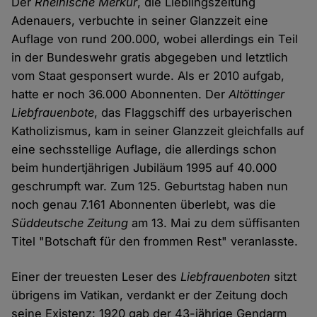
Der
Rheinische Merkur
, die Lieblingszeitung
Adenauers, verbuchte in seiner Glanzzeit eine
Auflage von rund 200.000, wobei allerdings ein Teil
in der Bundeswehr gratis abgegeben und letztlich
vom Staat gesponsert wurde. Als er 2010 aufgab,
hatte er noch 36.000 Abonnenten. Der
Altöttinger
Liebfrauenbote
, das Flaggschiff des urbayerischen
Katholizismus, kam in seiner Glanzzeit gleichfalls auf
eine sechsstellige Auflage, die allerdings schon
beim hundertjährigen Jubiläum 1995 auf 40.000
geschrumpft war. Zum 125. Geburtstag haben nun
noch genau 7.161 Abonnenten überlebt, was die
Süddeutsche Zeitung
am 13. Mai zu dem süffisanten
Titel "Botschaft für den frommen Rest" veranlasste.
Einer der treuesten Leser des
Liebfrauenboten
sitzt
übrigens im Vatikan, verdankt er der Zeitung doch
seine Existenz: 1920 gab der 43-jährige Gendarm