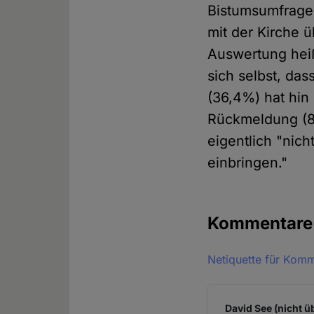
Bistumsumfrage 
mit der Kirche ü
Auswertung heiß
sich selbst, das
(36,4%) hat hin
Rückmeldung (8
eigentlich "nic
einbringen."
Kommentar
Netiquette für Kom
David See (nicht ü