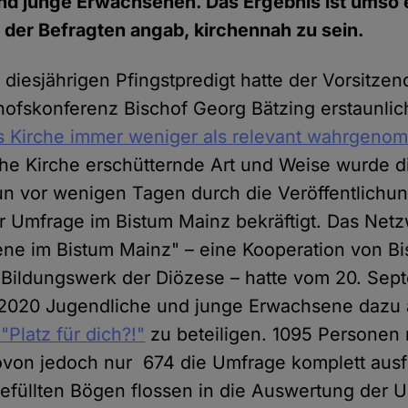
d junge Erwachsenen. Das Ergebnis ist umso e
t der Befragten angab, kirchennah zu sein.
r diesjährigen Pfingstpredigt hatte der Vorsitze
ofskonferenz Bischof Georg Bätzing erstaunlich
s Kirche immer weniger als relevant wahrgeno
sche Kirche erschütternde Art und Weise wurde d
n vor wenigen Tagen durch die Veröffentlichun
r Umfrage im Bistum Mainz bekräftigt. Das Netz
ne im Bistum Mainz" – eine Kooperation von Bi
Bildungswerk der Diözese – hatte vom 20. Sept
 2020 Jugendliche und junge Erwachsene dazu a
Platz für dich?!"
zu beteiligen. 1095 Personen
ovon jedoch nur 674 die Umfrage komplett ausfü
gefüllten Bögen flossen in die Auswertung der U