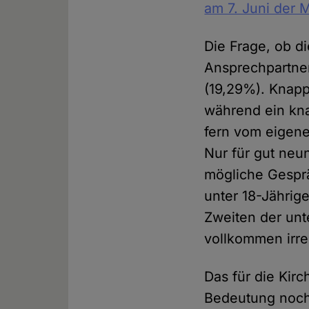
am 7. Juni der 
Die Frage, ob d
Ansprechpartner
(19,29%). Knapp 
während ein kna
fern vom eigene
Nur für gut neu
mögliche Gesprä
unter 18-Jährige
Zweiten der unt
vollkommen irre
Das für die Kirc
Bedeutung noch