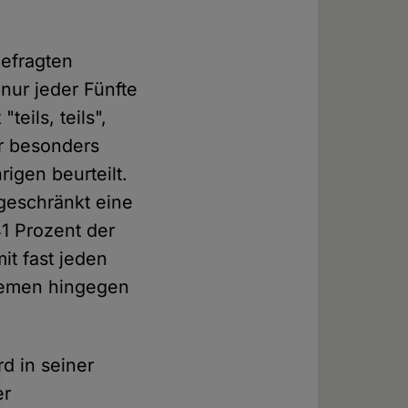
Befragten
nur jeder Fünfte
eils, teils",
ür besonders
igen beurteilt.
ngeschränkt eine
1 Prozent der
it fast jeden
themen hingegen
rd in seiner
er