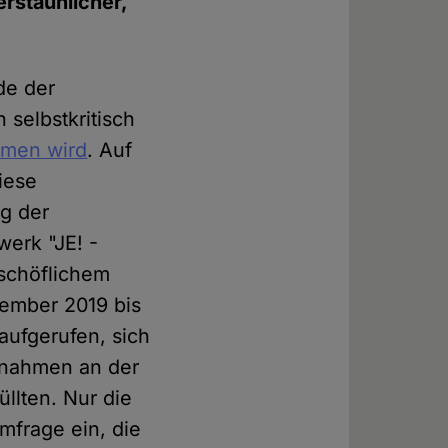
rstaunlicher,
nde der
 selbstkritisch
mmen wird
. Auf
iese
g der
werk "JE! -
schöflichem
ember 2019 bis
ufgerufen, sich
 nahmen an der
llten. Nur die
mfrage ein, die