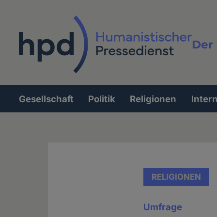
Direkt
zum
Inhalt
Der 
Vollt
Gesellschaft
Politik
Religionen
Inter
Hauptnavigation
RELIGIONEN
Umfrage