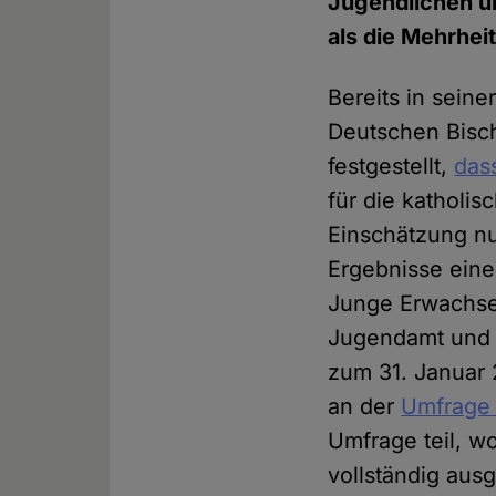
Jugendlichen un
als die Mehrhei
Bereits in seine
Deutschen Bisch
festgestellt,
das
für die katholi
Einschätzung nu
Ergebnisse eine
Junge Erwachse
Jugendamt und 
zum 31. Januar
an der
Umfrage "
Umfrage teil, w
vollständig aus