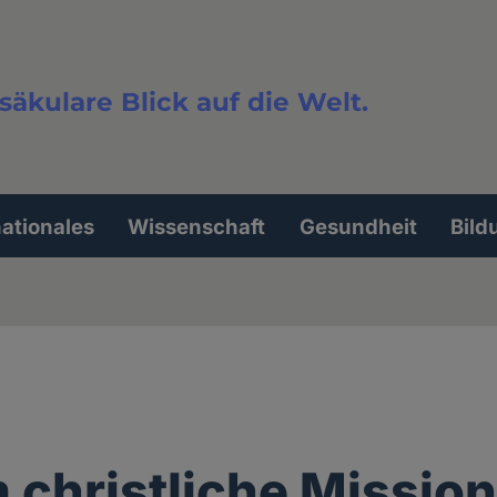
säkulare Blick auf die Welt.
extsuche
nationales
Wissenschaft
Gesundheit
Bild
christliche Missio