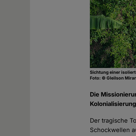
Sichtung einer isolier
Foto: © Gleilson Mir
Die Missionieru
Kolonialisierun
Der tragische T
Schockwellen au