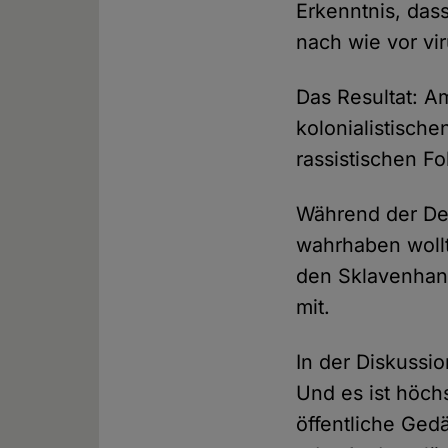
Erkenntnis, dass
nach wie vor vi
Das Resultat: A
kolonialistisch
rassistischen F
Während der Deb
wahrhaben wollt
den Sklavenhand
mit.
In der Diskussi
Und es ist höchs
öffentliche Ged