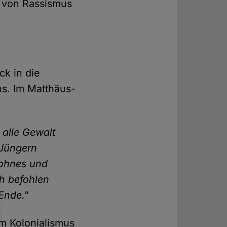
m von Rassismus
k in die
us. Im Matthäus-
 alle Gewalt
 Jüngern
Sohnes und
ch befohlen
 Ende."
m Kolonialismus