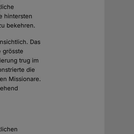
tliche
e hintersten
zu bekehren.
ensichtlich. Das
e grösste
sierung trug im
strierte die
en Missionare.
tgehend
tlichen