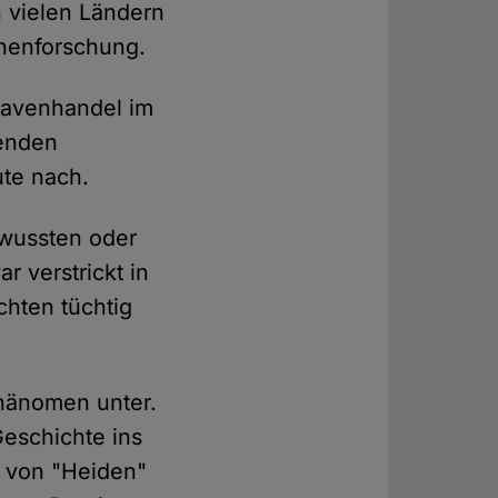
in vielen Ländern
chenforschung.
lavenhandel im
renden
ute nach.
 wussten oder
r verstrickt in
hten tüchtig
Phänomen unter.
Geschichte ins
g von "Heiden"