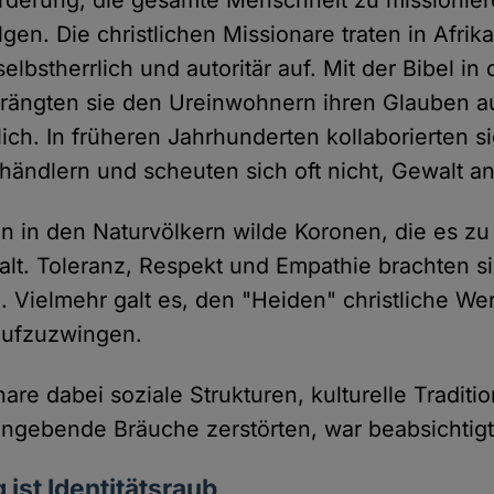
orderung, die gesamte Menschheit zu missionier
en. Die christlichen Missionare traten in Afrik
elbstherrlich und autoritär auf. Mit der Bibel i
rängten sie den Ureinwohnern ihren Glauben a
lich. In früheren Jahrhunderten kollaborierten 
händlern und scheuten sich oft nicht, Gewalt 
n in den Naturvölkern wilde Koronen, die es z
alt. Toleranz, Respekt und Empathie brachten s
. Vielmehr galt es, den "Heiden" christliche We
ufzuzwingen.
are dabei soziale Strukturen, kulturelle Traditio
ngebende Bräuche zerstörten, war beabsichtigt
 ist Identitätsraub