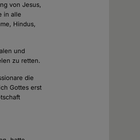
ng von Jesus,
 in alle
ime, Hindus,
kalen und
len zu retten.
ssionare die
ich Gottes erst
tschaft