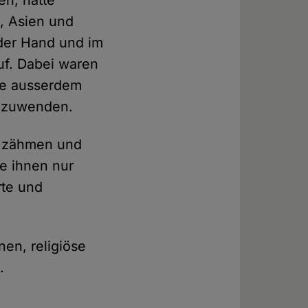
en, hatte
a, Asien und
n der Hand und im
uf. Dabei waren
sie ausserdem
anzuwenden.
u zähmen und
ie ihnen nur
rte und
nen, religiöse
.