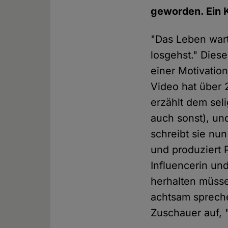
geworden. Ein
"Das Leben warte
losgehst." Dies
einer Motivation
Video hat über
erzählt dem sel
auch sonst), un
schreibt sie nun
und produziert 
Influencerin un
herhalten müsse
achtsam sprechen
Zuschauer auf, 