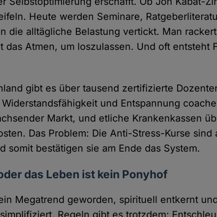
der Selbstoptimierung erschafft. Ob Jon Kabat-Zi
weifeln. Heute werden Seminare, Ratgeberliterat
 die alltägliche Belastung vertickt. Man rackert
t das Atmen, um loszulassen. Und oft entsteht Fr
hland gibt es über tausend zertifizierte Dozenten
 Widerstandsfähigkeit und Entspannung coach
wachsender Markt, und etliche Krankenkassen 
osten. Das Problem: Die Anti-Stress-Kurse sind 
nd somit bestätigen sie am Ende das System.
oder das Leben ist kein Ponyhof
 ein Megatrend geworden, spirituell entkernt un
implifiziert. Regeln gibt es trotzdem; Entschle