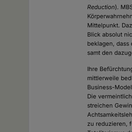
Reduction
). MB
Körperwahrnehm
Mittelpunkt. Da
Blick absolut ni
beklagen, dass 
samt den dazug
Ihre Befürchtung
mittlerweile be
Business-Modell
Die vermeintlic
streichen Gewinn
Achtsamkeitslehr
zu reduzieren, 