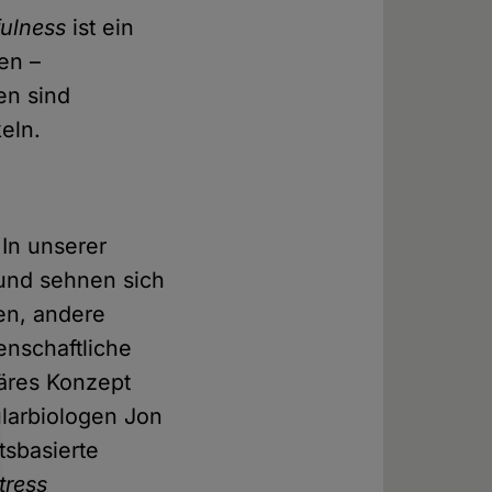
ulness
ist ein
en –
en sind
eln.
 In unserer
 und sehnen sich
en, andere
enschaftliche
läres Konzept
larbiologen Jon
tsbasierte
tress