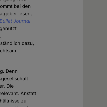
 kommt bei den
atgeber lesen,
Bullet Journal
genutzt
.
ständlich dazu,
achtsam
nug. Denn
sgesellschaft
r. Die
elevant. Anstatt
hältnisse zu