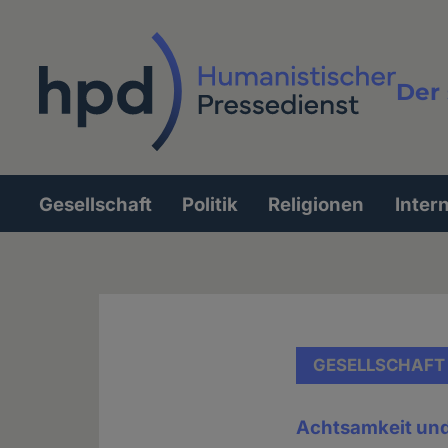
Direkt
zum
Inhalt
Der 
Vollt
Gesellschaft
Politik
Religionen
Inter
Hauptnavigation
GESELLSCHAFT
Achtsamkeit und