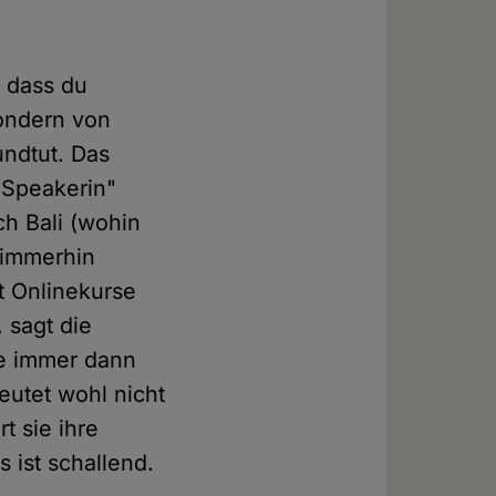
, dass du
sondern von
undtut. Das
-Speakerin"
ch Bali (wohin
 immerhin
bt Onlinekurse
 sagt die
ie immer dann
utet wohl nicht
t sie ihre
 ist schallend.