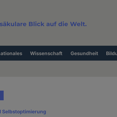
säkulare Blick auf die Welt.
extsuche
nationales
Wissenschaft
Gesundheit
Bild
 Selbstoptimierung