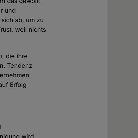
nn das gewollt
ur und
 sich ab, um zu
ust, weil nichts
, die ihre
en. Tendenz
übernehmen
auf Erfolg
d
unigung wird