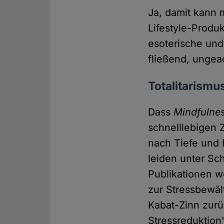
Ja, damit kann 
Lifestyle-Prod
esoterische und
fließend, ungea
Totalitarismu
Dass
Mindfulne
schnelllebigen 
nach Tiefe und
leiden unter Sc
Publikationen w
zur Stressbewä
Kabat-Zinn zurü
Stressreduktion