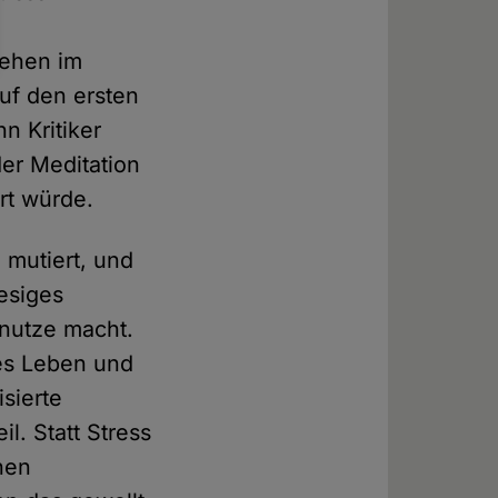
tehen im
auf den ersten
nn Kritiker
er Meditation
rt würde.
l mutiert, und
iesiges
unutze macht.
tes Leben und
isierte
l. Statt Stress
nen