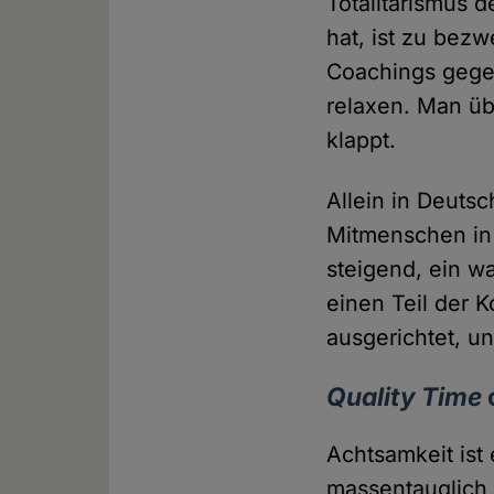
Totalitarismus 
hat, ist zu bez
Coachings gegen
relaxen. Man üb
klappt.
Allein in Deutsc
Mitmenschen in
steigend, ein 
einen Teil der K
ausgerichtet, u
Quality Time
Achtsamkeit ist
massentauglich s