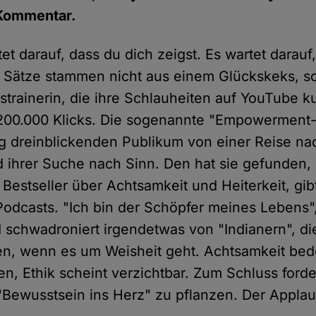
 Kommentar.
t darauf, dass du dich zeigst. Es wartet darauf
e Sätze stammen nicht aus einem Glückskeks, 
strainerin, die ihre Schlauheiten auf YouTube k
 200.000 Klicks. Die sogenannte "Empowerment
ig dreinblickenden Publikum von einer Reise na
d ihrer Suche nach Sinn. Den hat sie gefunden,
 Bestseller über Achtsamkeit und Heiterkeit, gi
Podcasts. "Ich bin der Schöpfer meines Lebens",
d schwadroniert irgendetwas von "Indianern", d
n, wenn es um Weisheit geht. Achtsamkeit bede
, Ethik scheint verzichtbar. Zum Schluss forder
"Bewusstsein ins Herz" zu pflanzen. Der Applaus