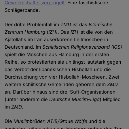
Gewerkschafter verprügelt
. Eine faschistische
Schlägerbande.
Der dritte Problemfall im
ZMD
ist das
Islamische
Zentrum Hamburg (IZH)
. Das
IZH
ist die von den
Ajatollahs im Iran auserkorene Leitmoschee in
Deutschland. Im
Schiitischen Religionsverband (IGS)
spielt die Moschee aus Hamburg in der ersten
Reihe, so protestierten sie unlängst lautstark gegen
das Verbot der libanesischen Hisbollah und die
Durchsuchung von vier Hisbollah-Moscheen. Zwei
weitere schiitische Gemeinden gehören dem
ZMD
an. Darüber hinaus sind drei Sufi-Organisationen
(unter anderem die
Deutsche Muslim-Liga
) Mitglied
im
ZMD
.
Die
Muslimbrüder
,
ATIB/Graue Wölfe
und die
iranische Leitmoschee aus Hamburg geben den Ton