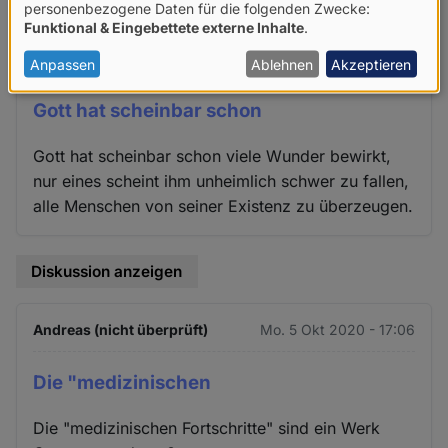
Verwendung
personenbezogene Daten für die folgenden Zwecke:
Funktional & Eingebettete externe Inhalte
.
von
Roland Fakler (nicht überprüft)
Mo. 5 Okt 2020 - 14:57
personenbezogenen
Anpassen
Ablehnen
Akzeptieren
Daten
Gott hat scheinbar schon
und
Cookies
Gott hat scheinbar schon viele Wunder bewirkt,
nur eines scheint ihm unheimlich schwer zu fallen,
alle Menschen von seiner Existenz zu überzeugen.
Diskussion anzeigen
Andreas (nicht überprüft)
Mo. 5 Okt 2020 - 17:06
Die "medizinischen
Die "medizinischen Fortschritte" sind ein Werk