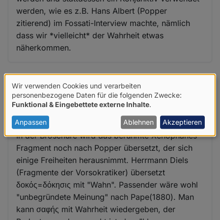
werden, wie es z.B. Hans Albert (Popper
zitierend) im Fossati-Interview machte, nämlich
dass wir *vielleicht* der Wahrheit etwas
näherkommen.
Wir verwenden Cookies und verarbeiten
Daniel Schoch (nicht überprüft)
Do. 3 Dez 2020 - 11:57
Verwendung
personenbezogene Daten für die folgenden Zwecke:
Funktional & Eingebettete externe Inhalte
.
von
In der Broschüre wird das
personenbezogenen
Anpassen
Ablehnen
Akzeptieren
In der Broschüre wird das berühmte Xenophanes-
Daten
Fragment noch nach Popper übersetzt, der sich
und
einige Freiheiten herausnimmt. Herrmann Diels
Cookies
(Fragmente der Vorsokratiker) übersetzt
δοκός=δόκησις mit "Wahn". Passender wäre wohl
"unbegründete Meinung" nach Pape(1880). Man
kann σαφής mit Wahrheit wiedergeben, der