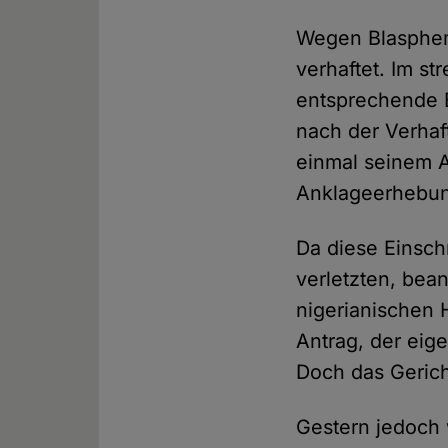
Wegen Blasphem
verhaftet. Im s
entsprechende 
nach der Verhaf
einmal seinem A
Anklageerhebung
Da diese Einsc
verletzten, bea
nigerianischen 
Antrag, der eig
Doch das Gericht
Gestern jedoch