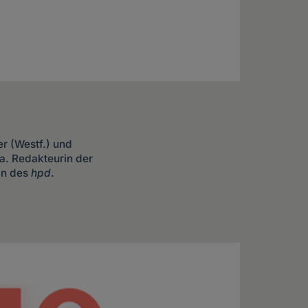
er (Westf.) und
. a. Redakteurin der
in des
hpd
.