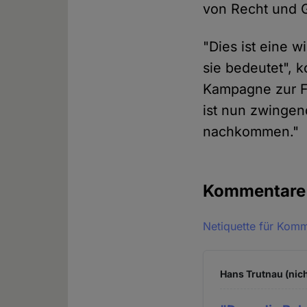
von Recht und 
"Dies ist eine w
sie bedeutet", 
Kampagne zur Fre
ist nun zwingen
nachkommen."
Kommentar
Netiquette für Kom
Hans Trutnau (nich