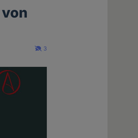
 von
3