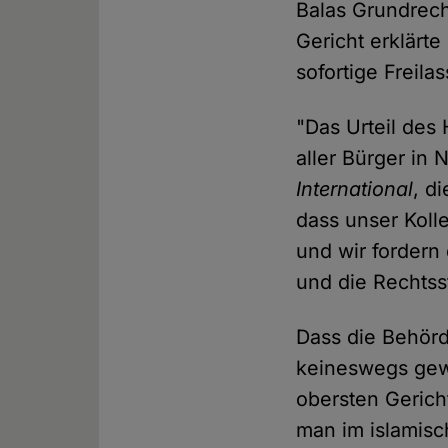
Balas Grundrech
Gericht erklärte
sofortige Freila
"Das Urteil des
aller Bürger in 
International
, d
dass unser Koll
und wir fordern 
und die Rechtsst
Dass die Behörd
keineswegs gew
obersten Gericht
man im islamisc