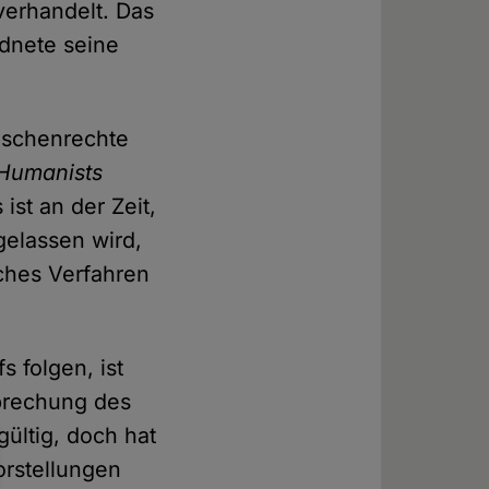
verhandelt. Das
rdnete seine
enschenrechte
Humanists
ist an der Zeit,
gelassen wird,
iches Verfahren
 folgen, ist
prechung des
gültig, doch hat
orstellungen