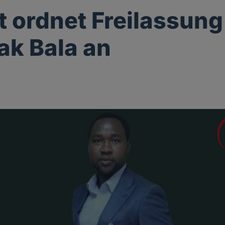
t ordnet Freilassung
k Bala an
g