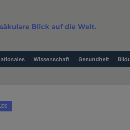
säkulare Blick auf die Welt.
extsuche
nationales
Wissenschaft
Gesundheit
Bild
LES