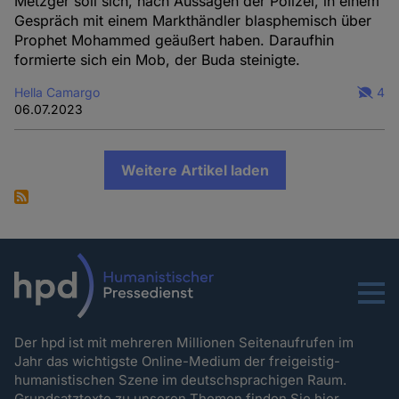
Metzger soll sich, nach Aussagen der Polizei, in einem
Gespräch mit einem Markthändler blasphemisch über
Prophet Mohammed geäußert haben. Daraufhin
formierte sich ein Mob, der Buda steinigte.
Hella Camargo
4
06.07.2023
Weitere Artikel laden
Menu
Der hpd ist mit mehreren Millionen Seitenaufrufen im
Jahr das wichtigste Online-Medium der freigeistig-
humanistischen Szene im deutschsprachigen Raum.
Grundsatztexte zu unseren Themen
finden Sie hier.