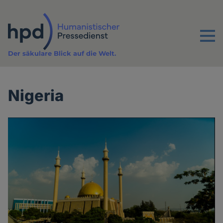
Direkt
zum
Inhalt
Menu
Der säkulare Blick auf die Welt.
Nigeria