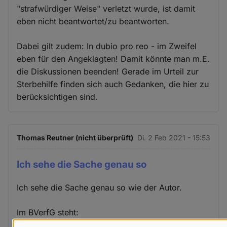
"strafwürdiger Weise" verletzt wurde, ist damit
eben nicht beantwortet/zu beantworten.
Dabei gilt zudem: In dubio pro reo - im Zweifel
eben für den Angeklagten! Damit könnte man m.E.
die Diskussionen beenden! Gerade im Urteil zur
Sterbehilfe finden sich auch Gedanken, die hier zu
berücksichtigen sind.
Thomas Reutner (nicht überprüft)
Di. 2 Feb 2021 - 15:53
Ich sehe die Sache genau so
Ich sehe die Sache genau so wie der Autor.
Im BVerfG steht:
"Die Ermächtigung der Streitkräfte, gemäß § 14