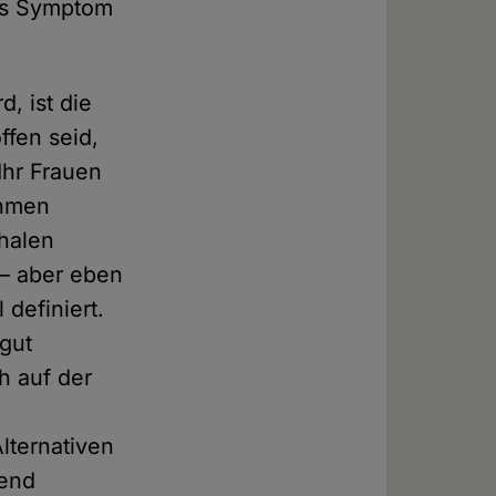
das Symptom
d, ist die
ffen seid,
Ihr Frauen
ahmen
chalen
 – aber eben
 definiert.
 gut
h auf der
lternativen
send