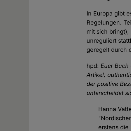
In Europa gibt e
Regelungen. Teil
mit sich bringt),
unreguliert statt
geregelt durch 
hpd:
Euer Buch 
Artikel, authent
der positive Be
unterscheidet si
Hanna Vatt
"Nordischen
erstens die 