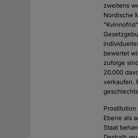
zweitens we
Nordische 
"Kvinnofrid
Gesetzgebun
individuell
bewertet wi
zufolge sin
20.000 davo
verkaufen. E
geschlechts
Prostitution
Ebene als a
Staat behand
Deshalb wur