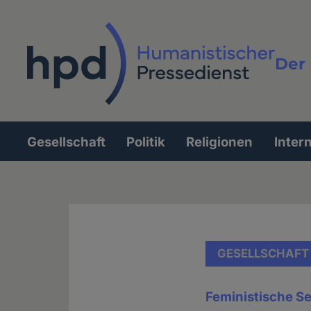
Direkt
zum
Inhalt
Der 
Vollt
Gesellschaft
Politik
Religionen
Inter
Hauptnavigation
GESELLSCHAFT
Feministische Sex