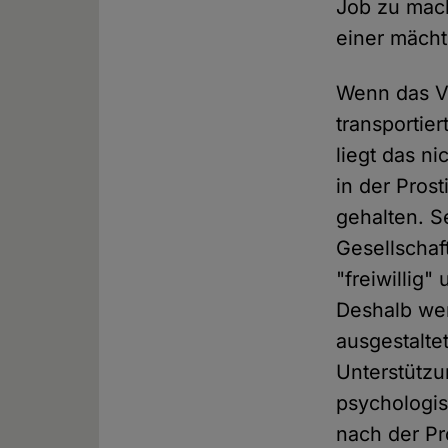
Job zu mach
einer mächt
Wenn das Ver
transportier
liegt das n
in der Pros
gehalten. S
Gesellschaf
"freiwillig"
Deshalb wer
ausgestalte
Unterstützu
psychologis
nach der Pr