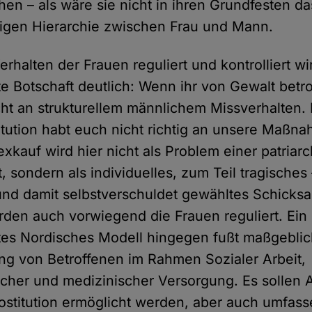
en – als wäre sie nicht in ihren Grundfesten 
igen Hierarchie zwischen Frau und Mann.
halten der Frauen reguliert und kontrolliert wir
te Botschaft deutlich: Wenn ihr von Gewalt betro
icht an strukturellem männlichem Missverhalten. 
titution habt euch nicht richtig an unsere Maßn
exkauf wird hier nicht als Problem einer patriar
t, sondern als individuelles, zum Teil tragisches
 und damit selbstverschuldet gewähltes Schicksal
den auch vorwiegend die Frauen reguliert. Ein
tes Nordisches Modell hingegen fußt maßgeblic
ng von Betroffenen im Rahmen Sozialer Arbeit,
cher und medizinischer Versorgung. Es sollen A
ostitution ermöglicht werden, aber auch umfas