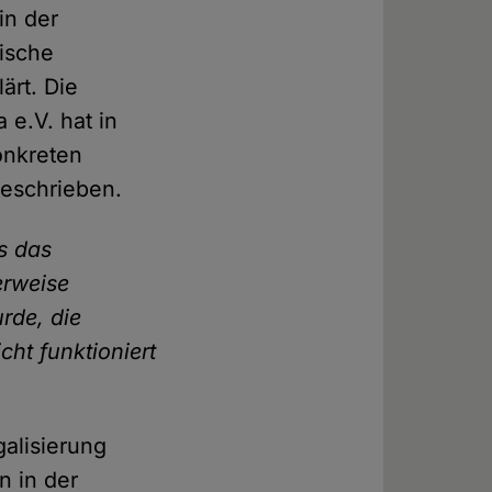
in der
tische
ärt. Die
 e.V. hat in
onkreten
geschrieben.
ls das
erweise
rde, die
cht funktioniert
alisierung
n in der