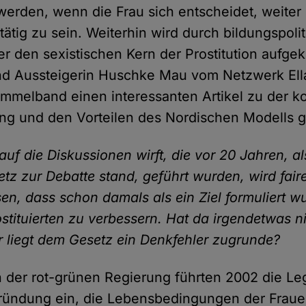
 werden, wenn die Frau sich entscheidet, weiter 
 tätig zu sein. Weiterhin wird durch bildungspoli
r den sexistischen Kern der Prostitution aufgekl
und Aussteigerin Huschke Mau vom Netzwerk Ella
melband einen interessanten Artikel zu der k
ng und den Vorteilen des Nordischen Modells 
auf die Diskussionen wirft, die vor 20 Jahren, a
etz zur Debatte stand, geführt wurden, wird fair
n, dass schon damals als ein Ziel formuliert wu
stituierten zu verbessern. Hat da irgendetwas ni
r liegt dem Gesetz ein Denkfehler zugrunde?
 der rot-grünen Regierung führten 2002 die Leg
ründung ein, die Lebensbedingungen der Fraue