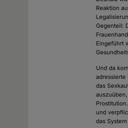
Reaktion au
Legalisieru
Gegenteil:
Frauenhande
Eingeführt 
Gesundheit
Und da kom
adressierte
das Sexkauf
auszuüben, 
Prostitution
und verpflic
das System