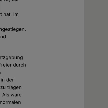
t hat. Im
ngestiegen.
und
setzgebung
Freier durch
n
in der
 zu tragen
. Als wäre
 normalen