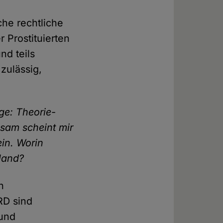
iche rechtliche
r Prostituierten
und teils
 zulässig,
ge: Theorie-
nsam scheint mir
in. Worin
hland?
n
RD sind
 und