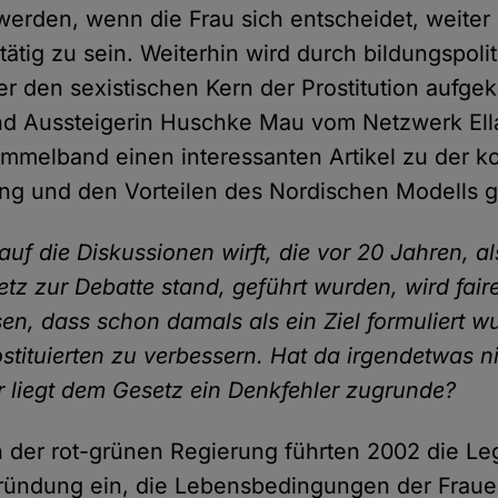
 werden, wenn die Frau sich entscheidet, weiter 
 tätig zu sein. Weiterhin wird durch bildungspoli
r den sexistischen Kern der Prostitution aufgekl
und Aussteigerin Huschke Mau vom Netzwerk Ella
melband einen interessanten Artikel zu der k
ng und den Vorteilen des Nordischen Modells 
auf die Diskussionen wirft, die vor 20 Jahren, a
etz zur Debatte stand, geführt wurden, wird fair
n, dass schon damals als ein Ziel formuliert wu
stituierten zu verbessern. Hat da irgendetwas ni
r liegt dem Gesetz ein Denkfehler zugrunde?
 der rot-grünen Regierung führten 2002 die Leg
ründung ein, die Lebensbedingungen der Fraue