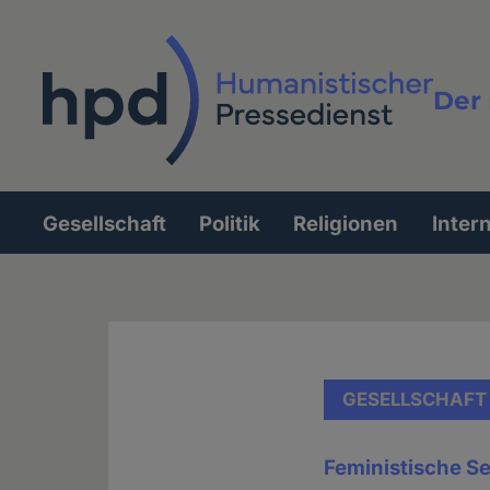
Direkt
zum
Inhalt
Der 
Vollt
Gesellschaft
Politik
Religionen
Inter
Hauptnavigation
GESELLSCHAFT
Feministische Sex