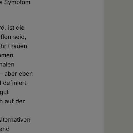
das Symptom
d, ist die
ffen seid,
Ihr Frauen
ahmen
chalen
 – aber eben
 definiert.
 gut
h auf der
lternativen
send