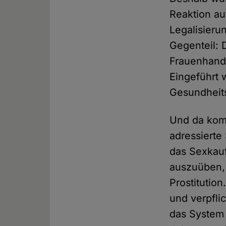
Reaktion au
Legalisieru
Gegenteil:
Frauenhande
Eingeführt 
Gesundheit
Und da kom
adressierte
das Sexkauf
auszuüben, 
Prostitution
und verpflic
das System