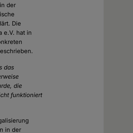
in der
tische
ärt. Die
 e.V. hat in
onkreten
geschrieben.
ls das
erweise
rde, die
cht funktioniert
alisierung
n in der