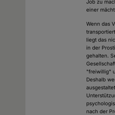
Job zu mach
einer mächt
Wenn das Ver
transportier
liegt das n
in der Pros
gehalten. S
Gesellschaf
"freiwillig"
Deshalb wer
ausgestalte
Unterstützu
psychologis
nach der Pr