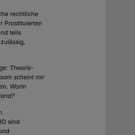
iche rechtliche
r Prostituierten
und teils
 zulässig,
ge: Theorie-
nsam scheint mir
in. Worin
hland?
n
RD sind
 und