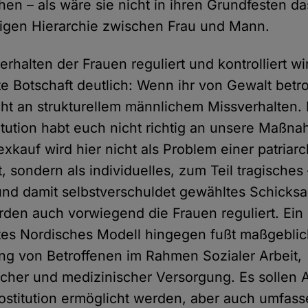
en – als wäre sie nicht in ihren Grundfesten 
igen Hierarchie zwischen Frau und Mann.
halten der Frauen reguliert und kontrolliert wir
te Botschaft deutlich: Wenn ihr von Gewalt betro
icht an strukturellem männlichem Missverhalten. 
titution habt euch nicht richtig an unsere Maßn
exkauf wird hier nicht als Problem einer patriar
t, sondern als individuelles, zum Teil tragisches
 und damit selbstverschuldet gewähltes Schicksal
den auch vorwiegend die Frauen reguliert. Ein
tes Nordisches Modell hingegen fußt maßgeblic
ng von Betroffenen im Rahmen Sozialer Arbeit,
cher und medizinischer Versorgung. Es sollen A
ostitution ermöglicht werden, aber auch umfas