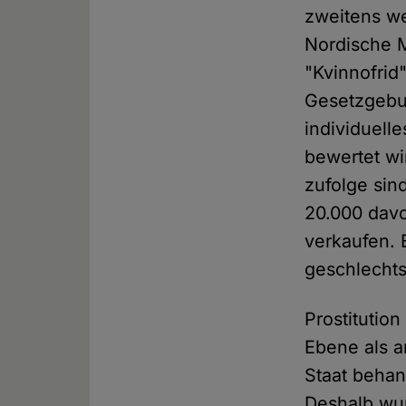
zweitens we
Nordische 
"Kvinnofrid
Gesetzgebun
individuell
bewertet wi
zufolge sin
20.000 davo
verkaufen. E
geschlechts
Prostitution
Ebene als a
Staat behand
Deshalb wur