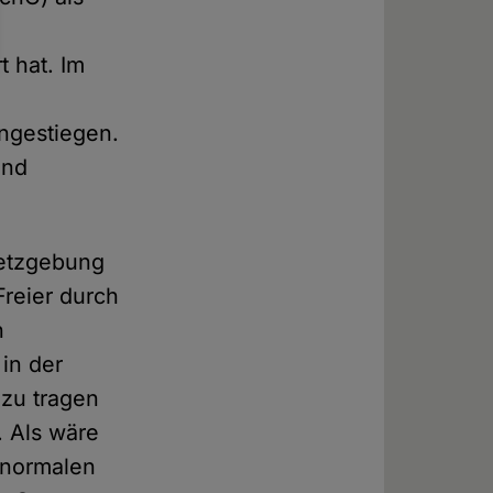
t hat. Im
ngestiegen.
und
setzgebung
Freier durch
n
in der
 zu tragen
. Als wäre
 normalen