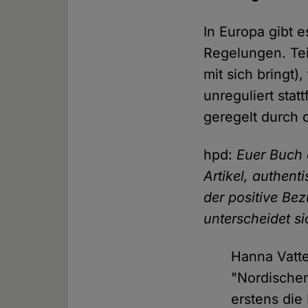
In Europa gibt e
Regelungen. Teil
mit sich bringt),
unreguliert statt
geregelt durch 
hpd:
Euer Buch 
Artikel, authent
der positive Be
unterscheidet si
Hanna Vatt
"Nordischen
erstens die 