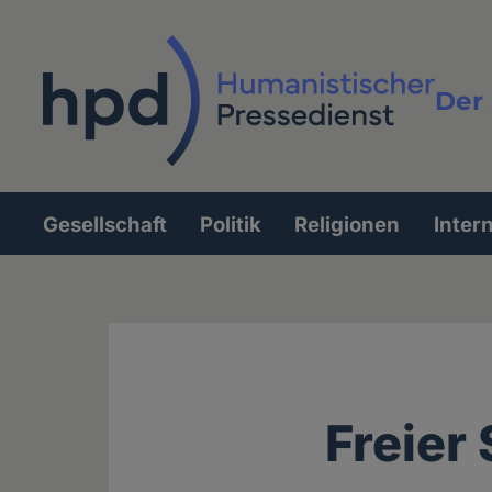
Direkt
zum
Inhalt
Der 
Vollt
Gesellschaft
Politik
Religionen
Inter
Hauptnavigation
Freier