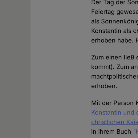
Der Tag der Sonn
Feiertag gewese
als Sonnenkönig
Konstantin als c
erhoben habe. Hi
Zum einen ließ 
kommt). Zum and
machtpolitische
erhoben.
Mit der Person 
Konstantin und 
christlichen Kai
in ihrem Buch "