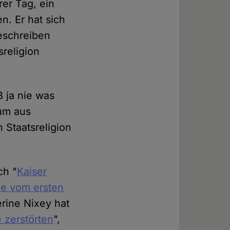
rer Tag, ein
n. Er hat sich
eschreiben
sreligion
ß ja nie was
tum aus
 Staatsreligion
ch "
Kaiser
de vom ersten
rine Nixey hat
e zerstörten
",