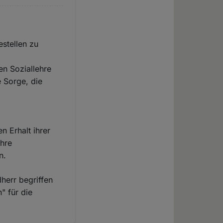
estellen zu
en Soziallehre
e Sorge, die
n Erhalt ihrer
ihre
n.
dherr begriffen
" für die