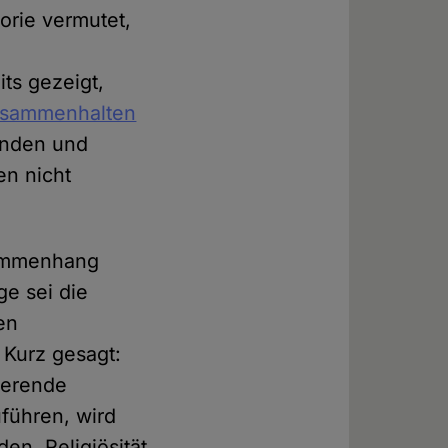
orie vermutet,
its gezeigt,
zusammenhalten
enden und
en nicht
sammenhang
ge sei die
en
 Kurz gesagt:
tierende
uführen, wird
en. Religiösität