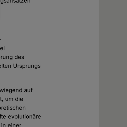
ungsansätzen
-
ei
prung des
elten Ursprungs
rwiegend auf
t, um die
oretischen
fte evolutionäre
in einer