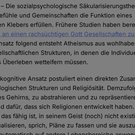
– Die sozialpsychologische Säkularisierungsthe
Gefühle und Gemeinschaften die Funktion eines
en Klebers erfüllen. Frühere Studien haben bere
 an einen rachsüchtigen Gott Gesellschaften 
nsatz folgend entsteht Atheismus aus wohlhab
llschaftlichen Strukturen, in denen die Individu
s Überleben wetteifern müssen.
kognitive Ansatz postuliert einen direkten Zu
ogischen Strukturen und Religiösität. Demzufol
es Gehirns, zu abstrahieren und zu repräsentier
 dafür, dass sich Religionen entwickelt haben.
as fähig ist, in seinem Geist (noch) nicht exis
ualisieren, sprich, Pläne zu fassen und sie ausz
 automatisch auf andere Lebensbereiche anwend