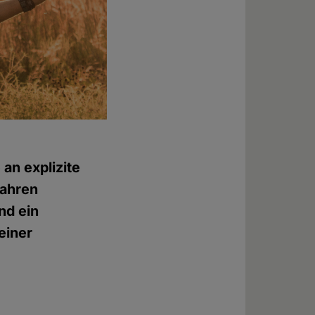
an explizite
Jahren
und ein
einer