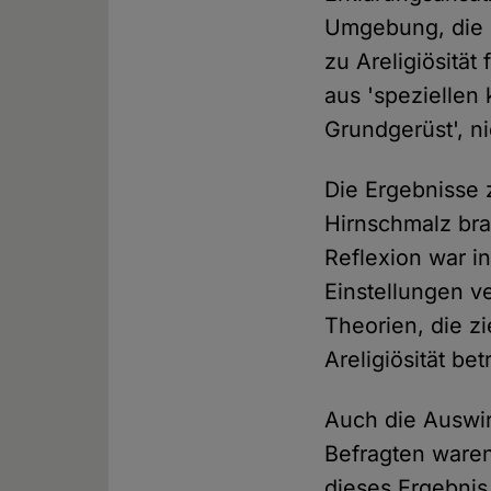
Umgebung, die r
zu Areligiösität
aus 'speziellen
Grundgerüst', ni
Die Ergebnisse
Hirnschmalz bra
Reflexion war i
Einstellungen v
Theorien, die z
Areligiösität b
Auch die Auswir
Befragten waren
dieses Ergebnis 