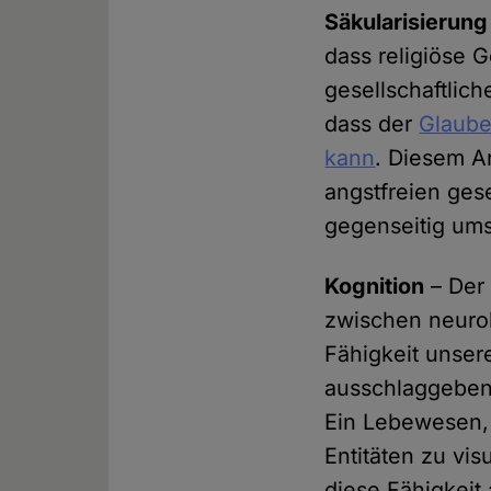
Säkularisierung
dass religiöse 
gesellschaftlich
dass der
Glaube
kann
. Diesem A
angstfreien gese
gegenseitig um
Kognition
– Der 
zwischen neurol
Fähigkeit unser
ausschlaggebend
Ein Lebewesen, d
Entitäten zu vis
diese Fähigkeit