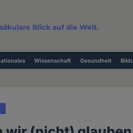
säkulare Blick auf die Welt.
extsuche
nationales
Wissenschaft
Gesundheit
Bild
T
wir (nicht) glauben