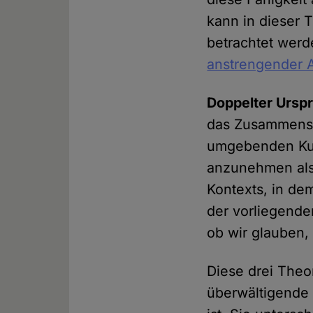
kann in dieser 
betrachtet werd
anstrengender A
Doppelter Ursp
das Zusammenspi
umgebenden Kul
anzunehmen als 
Kontexts, in de
der vorliegende
ob wir glauben,
Diese drei Theo
überwältigende 