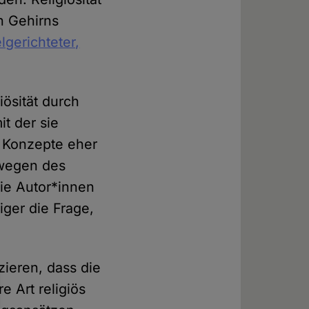
n Gehirns
lgerichteter,
iösität durch
t der sie
 Konzepte eher
 wegen des
ie Autor*innen
iger die Frage,
zieren, dass die
 Art religiös