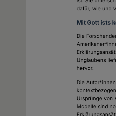
ist. Sie unters
dafür, wie und 
Mit Gott ists 
Die Forschenden
Amerikaner*inne
Erklärungsansät
Unglaubens lief
hervor.
Die Autor*innen
kontextbezogene
Ursprünge von A
Modelle sind no
Erklärungsansät