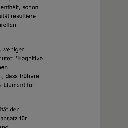
 enthält, schon
ität resultiere
urellen
s weniger
utet: "Kognitive
hen
n, dass frühere
s Element für
tät der
ansatz für
tand