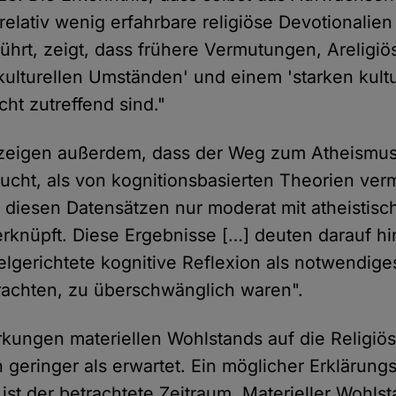
elativ wenig erfahrbare religiöse Devotionalien
 führt, zeigt, dass frühere Vermutungen, Areligiös
 kulturellen Umständen' und einem 'starken kult
cht zutreffend sind."
 zeigen außerdem, dass der Weg zum Atheismu
ucht, als von kognitionsbasierten Theorien verm
n diesen Datensätzen nur moderat mit atheistisc
erknüpft. Diese Ergebnisse […] deuten darauf hi
ielgerichtete kognitive Reflexion als notwendige
etrachten, zu überschwänglich waren".
kungen materiellen Wohlstands auf die Religiösi
 geringer als erwartet. Ein möglicher Erklärungs
ist der betrachtete Zeitraum. Materieller Wohls