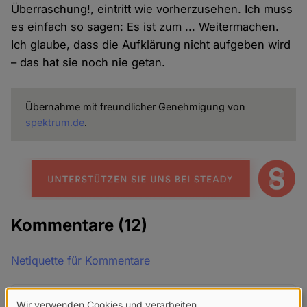
Überraschung!, eintritt wie vorherzusehen. Ich muss
es einfach so sagen: Es ist zum ... Weitermachen.
Ich glaube, dass die Aufklärung nicht aufgeben wird
– das hat sie noch nie getan.
Übernahme mit freundlicher Genehmigung von
spektrum.de
.
Kommentare
(12)
Netiquette für Kommentare
A.K. (nicht überprüft)
Fr. 26 Nov 2021 - 11:51
Wir verwenden Cookies und verarbeiten