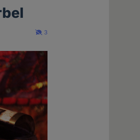
rbel
3