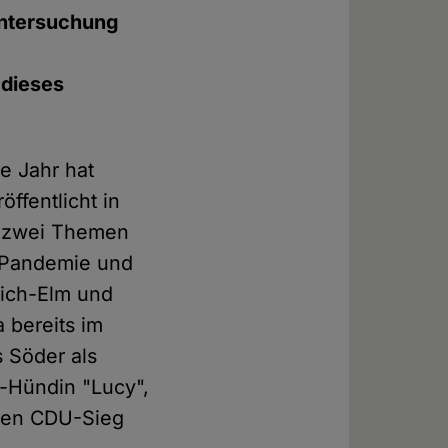
 Untersuchung
 dieses
e Jahr hat
öffentlicht in
ch zwei Themen
ie Pandemie und
rich-Elm und
 bereits im
s Söder als
-Hündin "Lucy",
inen CDU-Sieg