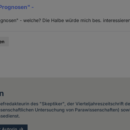
 Prognosen" -
ognosen" - welche? Die Halbe würde mich bes. interessieren
en
n
Chefredakteurin des "Skeptiker", der Vierteljahreszeitschrift 
issenschaftlichen Untersuchung von Parawissenschaften) sow
sedienst.
r Autorin