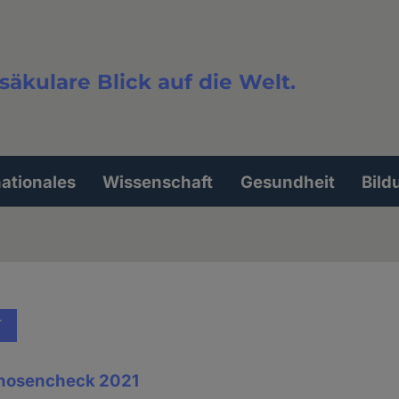
säkulare Blick auf die Welt.
extsuche
nationales
Wissenschaft
Gesundheit
Bild
T
nosencheck 2021