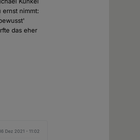
ichael Kunkel
u ernst nimmt:
bewusst'
ürfte das eher
16 Dez 2021 - 11:02