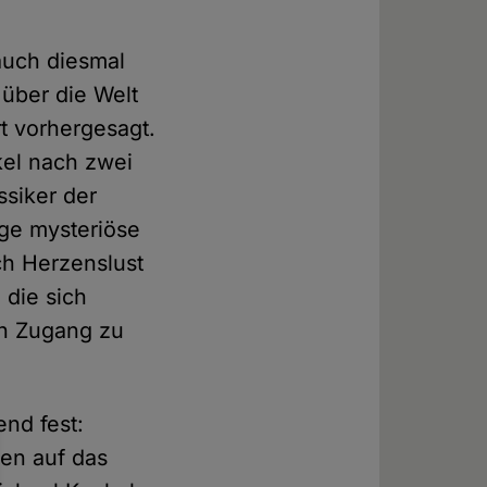
auch diesmal
über die Welt
t vorhergesagt.
kel nach zwei
ssiker der
ige mysteriöse
ch Herzenslust
 die sich
den Zugang zu
end fest:
gen auf das