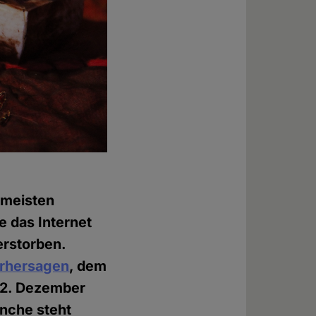
 meisten
e das Internet
erstorben.
orhersagen
, dem
12. Dezember
nche steht