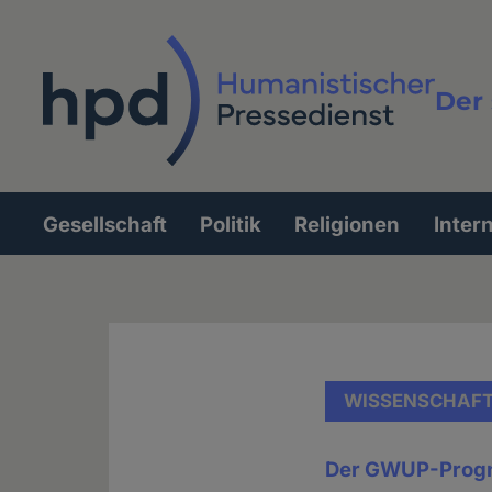
Direkt
zum
Inhalt
Der 
Vollt
Gesellschaft
Politik
Religionen
Inter
Hauptnavigation
WISSENSCHAF
Der GWUP-Prog