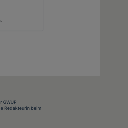
.
der GWUP
ie Redakteurin beim