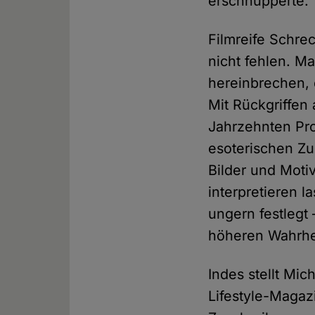
erschnupperte.
Filmreife Schre
nicht fehlen. M
hereinbrechen, 
Mit Rückgriffen
Jahrzehnten Pro
esoterischen Zu
Bilder und Moti
interpretieren l
ungern festlegt
höheren Wahrhe
Indes stellt Mic
Lifestyle-Magaz