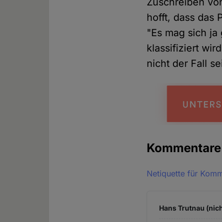
Zuschreiben von
hofft, dass das 
"Es mag sich ja
klassifiziert wir
nicht der Fall se
Kommentar
Netiquette für Kom
Hans Trutnau (nich