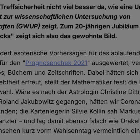
 Treffsicherheit nicht viel besser da, wie eine
t zur wissenschaftlichen Untersuchung von
aften (GWUP)
zeigt. Zum 20-jährigen Jubiläum
ks" zeigt sich also das gewohnte Bild.
dert esoterische Vorhersagen für das ablaufend
für den "
Prognosenchek 2021
" ausgewertet, ver
s, Büchern und Zeitschriften. Dabei hätten si
btheit erfreut, stellt der Mathematiker fest: d
ahl. Wäre es nach der Astrologin Christine Ditt
Roland Jakubowitz gegangen, hätten wir Corona
nden; die Kartenlegerin Silvie Kollin sah Marku
zler – und lag damit ebenso falsch wie Orakel
nsehen kurz vorm Wahlsonntag vermeintlich e