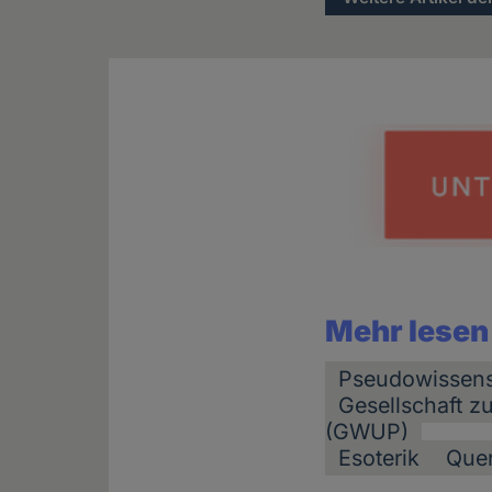
Mehr lesen
Pseudowissens
Gesellschaft z
(GWUP)
Esoterik
Que