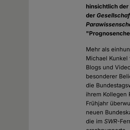
hinsichtlich der
der
Gesellschaf
Parawissensch
"Prognosenchec
Mehr als einhun
Michael Kunkel 
Blogs und Video
besonderer Belie
die Bundestagsw
ihrem Kollegen 
Frühjahr überwu
neuen Bundeskan
die im
SWR
-Fer