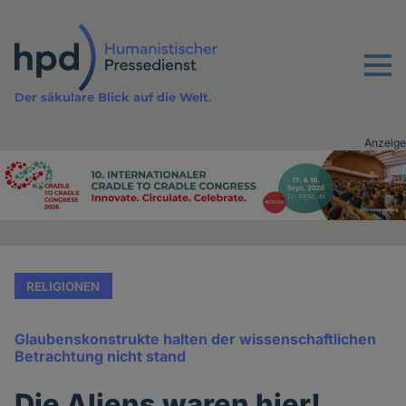
Direkt
zum
Inhalt
Menu
Der säkulare Blick auf die Welt.
Anzeige
Advertising
vor
Inhalt
RELIGIONEN
Glaubenskonstrukte halten der wissenschaftlichen
Betrachtung nicht stand
Die Aliens waren hier!