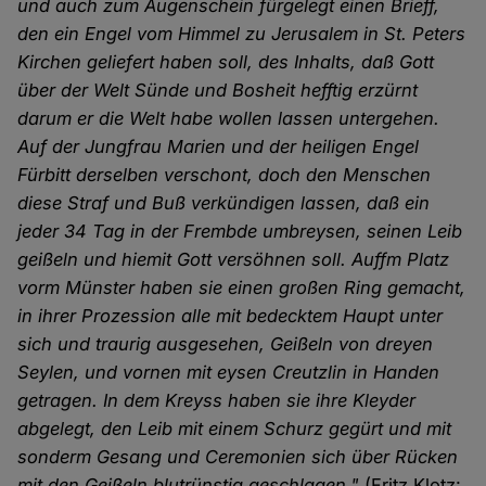
und auch zum Augenschein fürgelegt einen Brieff,
den ein Engel vom Himmel zu Jerusalem in St. Peters
Kirchen geliefert haben soll, des Inhalts, daß Gott
über der Welt Sünde und Bosheit hefftig erzürnt
darum er die Welt habe wollen lassen untergehen.
Auf der Jungfrau Marien und der heiligen Engel
Fürbitt derselben verschont, doch den Menschen
diese Straf und Buß verkündigen lassen, daß ein
jeder 34 Tag in der Frembde umbreysen, seinen Leib
geißeln und hiemit Gott versöhnen soll. Auffm Platz
vorm Münster haben sie einen großen Ring gemacht,
in ihrer Prozession alle mit bedecktem Haupt unter
sich und traurig ausgesehen, Geißeln von dreyen
Seylen, und vornen mit eysen Creutzlin in Handen
getragen. In dem Kreyss haben sie ihre Kleyder
abgelegt, den Leib mit einem Schurz gegürt und mit
sonderm Gesang und Ceremonien sich über Rücken
mit den Geißeln blutrünstig geschlagen."
(Fritz Klotz: