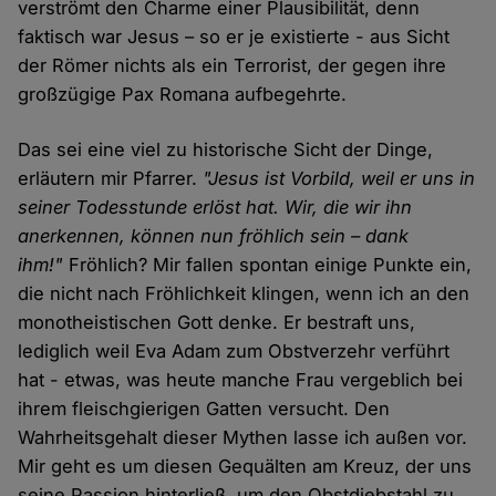
verströmt den Charme einer Plausibilität, denn
faktisch war Jesus – so er je existierte - aus Sicht
der Römer nichts als ein Terrorist, der gegen ihre
großzügige Pax Romana aufbegehrte.
Das sei eine viel zu historische Sicht der Dinge,
erläutern mir Pfarrer.
"Jesus ist Vorbild, weil er uns in
seiner Todesstunde erlöst hat. Wir, die wir ihn
anerkennen, können nun fröhlich sein – dank
ihm!"
Fröhlich? Mir fallen spontan einige Punkte ein,
die nicht nach Fröhlichkeit klingen, wenn ich an den
monotheistischen Gott denke. Er bestraft uns,
lediglich weil Eva Adam zum Obstverzehr verführt
hat - etwas, was heute manche Frau vergeblich bei
ihrem fleischgierigen Gatten versucht. Den
Wahrheitsgehalt dieser Mythen lasse ich außen vor.
Mir geht es um diesen Gequälten am Kreuz, der uns
seine Passion hinterließ, um den Obstdiebstahl zu