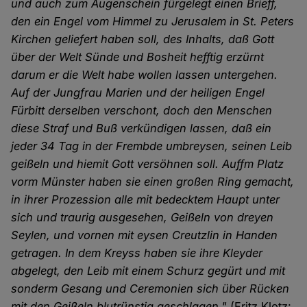
und auch zum Augenschein fürgelegt einen Brieff,
den ein Engel vom Himmel zu Jerusalem in St. Peters
Kirchen geliefert haben soll, des Inhalts, daß Gott
über der Welt Sünde und Bosheit hefftig erzürnt
darum er die Welt habe wollen lassen untergehen.
Auf der Jungfrau Marien und der heiligen Engel
Fürbitt derselben verschont, doch den Menschen
diese Straf und Buß verkündigen lassen, daß ein
jeder 34 Tag in der Frembde umbreysen, seinen Leib
geißeln und hiemit Gott versöhnen soll. Auffm Platz
vorm Münster haben sie einen großen Ring gemacht,
in ihrer Prozession alle mit bedecktem Haupt unter
sich und traurig ausgesehen, Geißeln von dreyen
Seylen, und vornen mit eysen Creutzlin in Handen
getragen. In dem Kreyss haben sie ihre Kleyder
abgelegt, den Leib mit einem Schurz gegürt und mit
sonderm Gesang und Ceremonien sich über Rücken
mit den Geißeln blutrünstig geschlagen."
(Fritz Klotz: