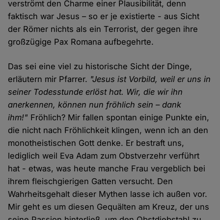
verströmt den Charme einer Plausibilität, denn
faktisch war Jesus – so er je existierte - aus Sicht
der Römer nichts als ein Terrorist, der gegen ihre
großzügige Pax Romana aufbegehrte.
Das sei eine viel zu historische Sicht der Dinge,
erläutern mir Pfarrer.
"Jesus ist Vorbild, weil er uns in
seiner Todesstunde erlöst hat. Wir, die wir ihn
anerkennen, können nun fröhlich sein – dank
ihm!"
Fröhlich? Mir fallen spontan einige Punkte ein,
die nicht nach Fröhlichkeit klingen, wenn ich an den
monotheistischen Gott denke. Er bestraft uns,
lediglich weil Eva Adam zum Obstverzehr verführt
hat - etwas, was heute manche Frau vergeblich bei
ihrem fleischgierigen Gatten versucht. Den
Wahrheitsgehalt dieser Mythen lasse ich außen vor.
Mir geht es um diesen Gequälten am Kreuz, der uns
seine Passion hinterließ, um den Obstdiebstahl zu