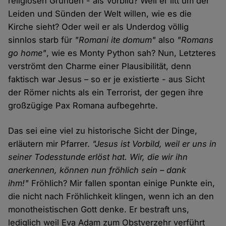
religiösen Gründen - als Vorbild? Weil er litt um der
Leiden und Sünden der Welt willen, wie es die
Kirche sieht? Oder weil er als Underdog völlig
sinnlos starb für
"Romani ite domum"
also
"Romans
go home"
, wie es Monty Python sah? Nun, Letzteres
verströmt den Charme einer Plausibilität, denn
faktisch war Jesus – so er je existierte - aus Sicht
der Römer nichts als ein Terrorist, der gegen ihre
großzügige Pax Romana aufbegehrte.
Das sei eine viel zu historische Sicht der Dinge,
erläutern mir Pfarrer.
"Jesus ist Vorbild, weil er uns in
seiner Todesstunde erlöst hat. Wir, die wir ihn
anerkennen, können nun fröhlich sein – dank
ihm!"
Fröhlich? Mir fallen spontan einige Punkte ein,
die nicht nach Fröhlichkeit klingen, wenn ich an den
monotheistischen Gott denke. Er bestraft uns,
lediglich weil Eva Adam zum Obstverzehr verführt