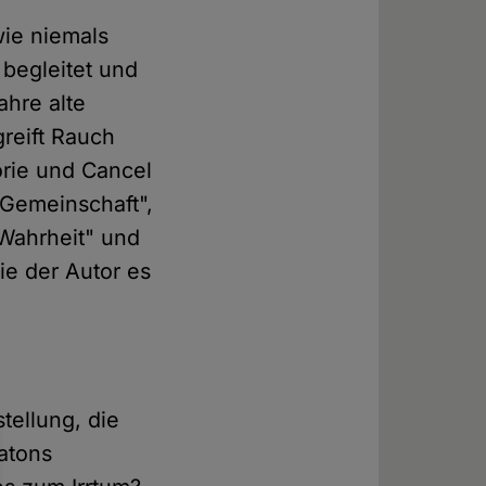
wie niemals
 begleitet und
ahre alte
reift Rauch
orie und Cancel
e Gemeinschaft",
 Wahrheit" und
ie der Autor es
tellung, die
atons