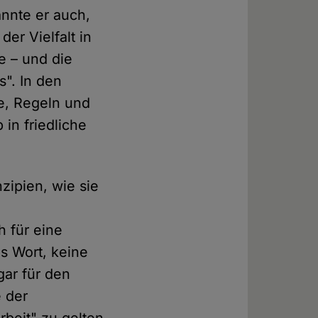
nnte er auch,
er Vielfalt in
e – und die
". In den
e, Regeln und
 in friedliche
zipien, wie sie
h für eine
es Wort, keine
gar für den
 der