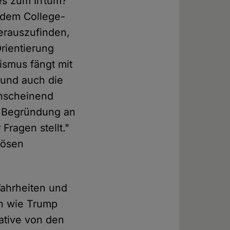
es zum Irrtum?
 dem College-
herauszufinden,
rientierung
ismus fängt mit
 und auch die
anscheinend
e Begründung an
ragen stellt."
iösen
Wahrheiten und
rn wie Trump
ative von den