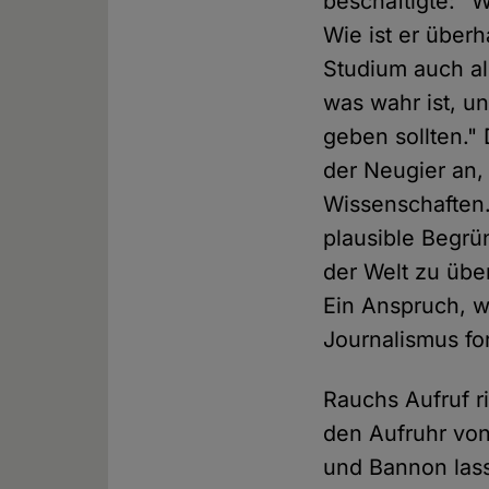
beschäftigte: "
Wie ist er über
Studium auch al
was wahr ist, u
geben sollten."
der Neugier an,
Wissenschaften.
plausible Begr
der Welt zu übe
Ein Anspruch, w
Journalismus fo
Rauchs Aufruf r
den Aufruhr von
und Bannon las