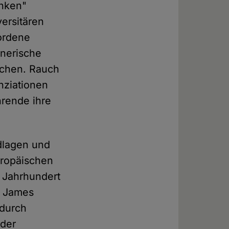
inken"
ersitären
wordene
gnerische
achen. Rauch
nziationen
hrende ihre
dlagen und
uropäischen
. Jahrhundert
m James
adurch
nder