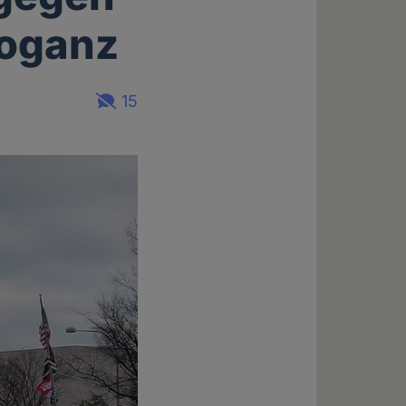
roganz
15