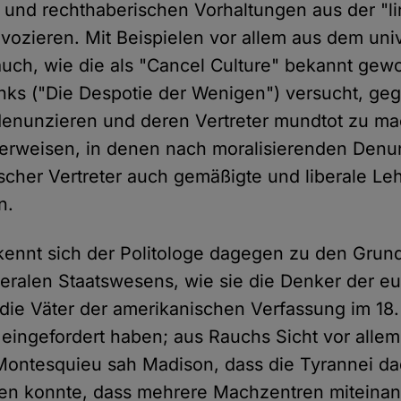
 und rechthaberischen Vorhaltungen aus der "l
vozieren. Mit Beispielen vor allem aus dem univ
auch, wie die als "Cancel Culture" bekannt ge
nks ("Die Despotie der Wenigen") versucht, ge
enunzieren und deren Vertreter mundtot zu m
verweisen, in denen nach moralisierenden Denu
ischer Vertreter auch gemäßigte und liberale Le
n.
kennt sich der Politologe dagegen zu den Grun
beralen Staatswesens, wie sie die Denker der e
die Väter der amerikanischen Verfassung im 18
eingefordert haben; aus Rauchs Sicht vor alle
Montesquieu sah Madison, dass die Tyrannei d
den konnte, dass mehrere Machzentren miteina