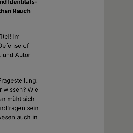
d Identitäts-
athan Rauch
itel! Im
Defense of
t und Autor
Fragestellung:
ir wissen? Wie
en müht sich
undfragen sein
wesen auch in