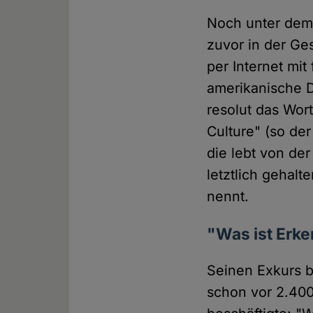
Noch unter dem 
zuvor in der Ge
per Internet mit
amerikanische D
resolut das Wor
Culture" (so der
die lebt von de
letztlich gehalt
nennt.
"Was ist Erke
Seinen Exkurs b
schon vor 2.400