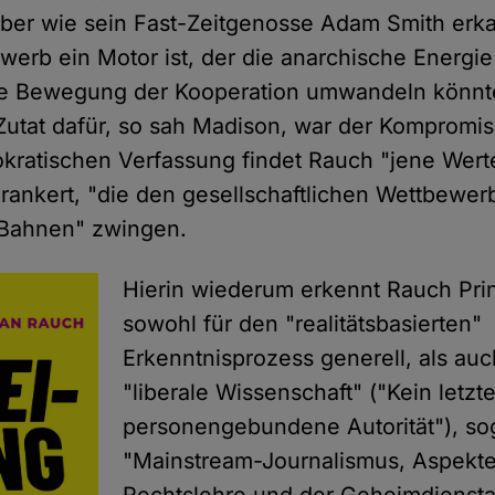
Aber wie sein Fast-Zeitgenosse Adam Smith erka
erb ein Motor ist, der die anarchische Energie d
rte Bewegung der Kooperation umwandeln könnt
utat dafür, so sah Madison, war der Kompromiss
kratischen Verfassung findet Rauch "jene Wert
erankert, "die den gesellschaftlichen Wettbewerb
 Bahnen" zwingen.
Hierin wiederum erkennt Rauch Prin
sowohl für den "realitätsbasierten"
Erkenntnisprozess generell, als auc
"liberale Wissenschaft" ("Kein letzt
personengebundene Autorität"), so
"Mainstream-Journalismus, Aspekte