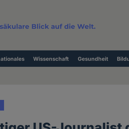
säkulare Blick auf die Welt.
extsuche
nationales
Wissenschaft
Gesundheit
Bild
tiger US-Journalist