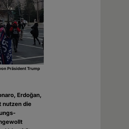
 von Präsident Trump
onaro, Erdoğan,
t nutzen die
rungs-
ngewollt