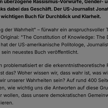
en überzogene Rassismus-Vorwürfe, Gender- un
nks dabei das Geschäft. Der US-Journalist Jon
 wichtigen Buch für Durchblick und Klarheit.
g der Wahrheit" – fürwahr ein anspruchsvoller T
Original: "The Constitution of Knowledge: The 
r hat der US-amerikanische Politologe, Journalis
sein neuestes Buch veröffentlicht.
 problematisiert er die erkenntnistheoretische 
ist das? Woher wissen wir, dass wahr ist, was w
ir unserer Wahrheiten sein? Auf rund 400 Seit
n, wie wichtig uns die Antworten auf diese Gr
ir wollen, dass unsere demokratischen Gemein
ieren.