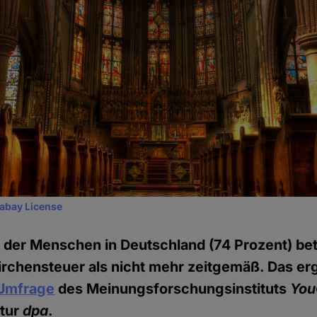
xabay License
el der Menschen in Deutschland (74 Prozent) be
irchensteuer als nicht mehr zeitgemäß. Das er
 Umfrage
des Meinungsforschungsinstituts
You
tur
dpa
.