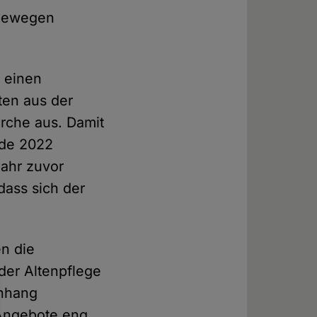
t bewegen
 einen
ten aus der
irche aus. Damit
nde 2022
Jahr zuvor
dass sich der
n die
der Altenpflege
enhang
 Angebote eng