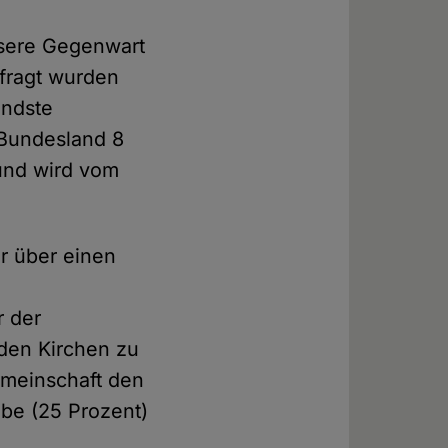
nsere Gegenwart
efragt wurden
endste
 Bundesland 8
und wird vom
er über einen
r der
 den Kirchen zu
emeinschaft den
be (25 Prozent)