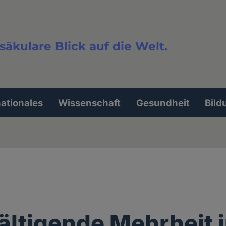
säkulare Blick auf die Welt.
extsuche
nationales
Wissenschaft
Gesundheit
Bild
ltigende Mehrheit 