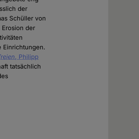
sslich der
as Schüller von
 Erosion der
ivitäten
 Einrichtungen.
freien
, Philipp
aft tatsächlich
des