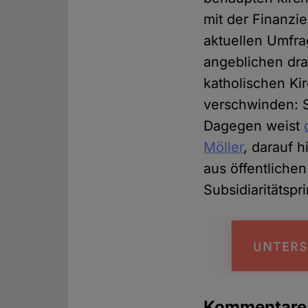
mit der Finanzi
aktuellen Umfr
angeblichen dra
katholischen Ki
verschwinden: S
Dagegen weist
Möller
, darauf h
aus öffentliche
Subsidiaritätspr
Kommentar