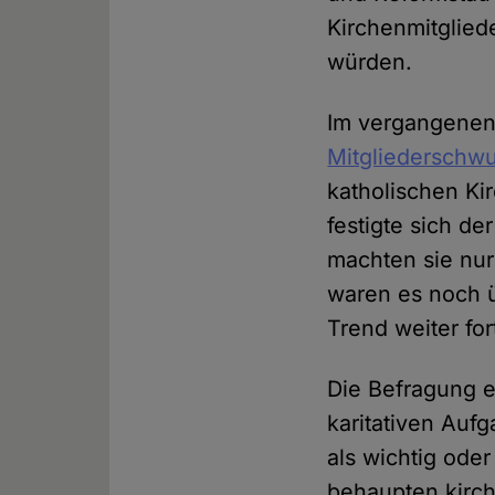
Kirchenmitglied
würden.
Im vergangenen 
Mitgliederschw
katholischen Ki
festigte sich de
machten sie nur
waren es noch ü
Trend weiter for
Die Befragung 
karitativen Auf
als wichtig ode
behaupten kirch