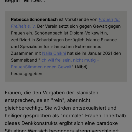
Begriff "Mincels".
Rebecca Schönenbach
ist Vorsitzende von
Frauen für
Freiheit e. V.
Der Verein setzt sich gegen Gewalt gegen
Frauen ein. Schönenbach ist Diplom-Volkswirtin,
zertifiziert in Schariafragen bezüglich Islamic Finance
und Spezialistin für islamischen Extremismus.
Zusammen mit
Naïla Chikhi
hat sie im Januar 2021 den
Sammelband "
Ich will frei sein, nicht mutig –
FrauenStimmen gegen Gewalt
" (Alibri)
herausgegeben.
Frauen, die den Vorgaben der Islamisten
entsprechen, seien "rein", aber nicht
gleichberechtigt. Sie würden entsexualisiert und
heiliger gesprochen als "normale" Frauen. Innerhalb
dieses Denkkonstrukts ergibt sich eine paradoxe
Situation: Wer sich besonders streng verschleiert,