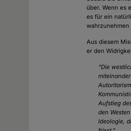
über. Wenn es e
es für ein natü
wahrzunehmen o
Aus diesem Miss
er den Widrigke
"Die westlic
miteinander
Autoritaris
Kommunistis
Aufstieg de
den Westen 
Ideologie, 
frisst."