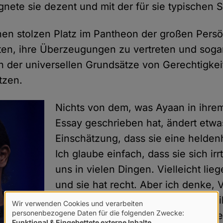
gnete sie dezent und mit der für sie typischen S
en stolzen Platz im Pantheon der großen Persön
ten, ihre Überzeugungen zu vertreten und sogar
der universellen Grundsätze von Gerechtigkeit
tzen.
Nichts von dem, was Ayaan in ihrem
Essay geschrieben hat, ändert etwa
Einschätzung, dass sie eine heldenha
Ich glaube einfach, dass sie sich irrt
uns in vielen Dingen. Vielleicht lieg
und sie hat recht. Aber ich denke, 
Geschichte beweisen das Gegenteil
Wir verwenden Cookies und verarbeiten
Verwendung
personenbezogene Daten für die folgenden Zwecke:
mich im Geiste des Respekts vor de
Funktional & Eingebettete externe Inhalte
.