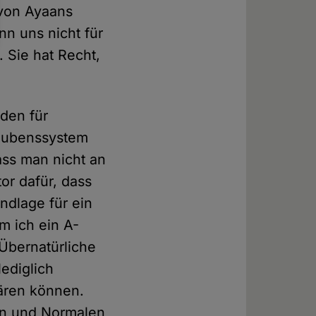
 von Ayaans
n uns nicht für
. Sie hat Recht,
den für
laubenssystem
ass man nicht an
tor dafür, dass
ndlage für ein
m ich ein A-
 Übernatürliche
ediglich
lären können.
hen und Normalen