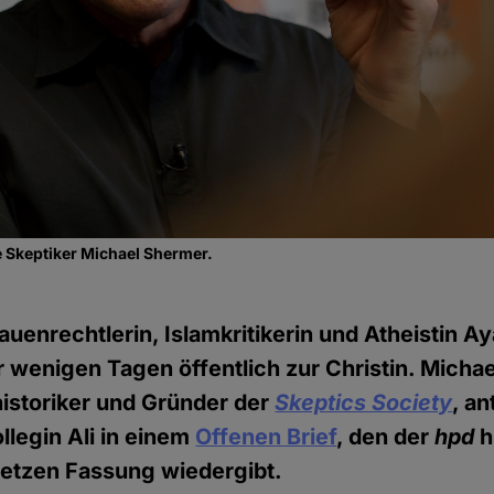
 Skeptiker Michael Shermer.
uenrechtlerin, Islamkritikerin und Atheistin Aya
or wenigen Tagen öffentlich zur Christin. Micha
istoriker und Gründer der
Skeptics Society
, a
llegin Ali in einem
Offenen Brief
, den der
hpd
h
etzen Fassung wiedergibt.