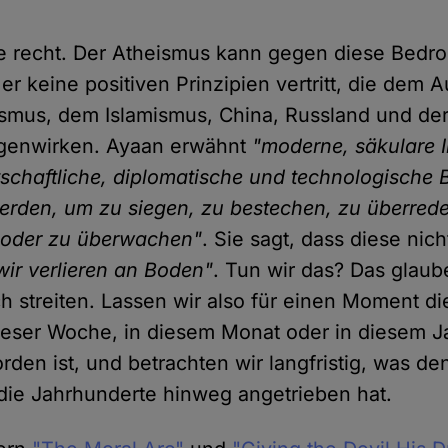
ie recht. Der Atheismus kann gegen diese Bedr
 er keine positiven Prinzipien vertritt, die dem A
smus, dem Islamismus, China, Russland und de
egenwirken. Ayaan erwähnt
"moderne, säkulare 
irtschaftliche, diplomatische und technologisch
werden, um zu siegen, zu bestechen, zu überred
 oder zu überwachen"
. Sie sagt, dass diese nic
wir verlieren an Boden"
. Tun wir das? Das glaub
ch streiten. Lassen wir also für einen Moment di
dieser Woche, in diesem Monat oder in diesem J
rden ist, und betrachten wir langfristig, was d
r die Jahrhunderte hinweg angetrieben hat.