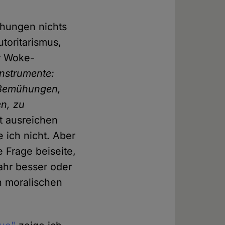
ohungen nichts
utoritarismus,
r Woke-
Instrumente:
e Bemühungen,
en, zu
ht ausreichen
e ich nicht. Aber
e Frage beiseite,
ahr besser oder
en moralischen