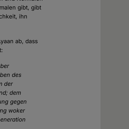
alen gibt, gibt
hkeit, ihn
Ayaan ab, dass
t:
aber
eben des
m der
and; dem
rung gegen
ung woker
Generation