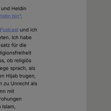
 und Heldin
istin bin"
.
 Podcast
und ich
eten. Ich habe
satz für die
igionsfreiheit
s, ob religiös
ege sprach, als
en Hijab trugen,
m zu Unrecht als
nn mit
drohungen
 Islam,