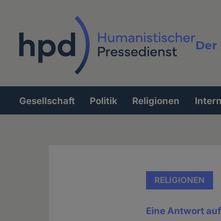
Direkt
zum
Inhalt
Der 
Vollt
Gesellschaft
Politik
Religionen
Inter
Hauptnavigation
RELIGIONEN
Eine Antwort auf