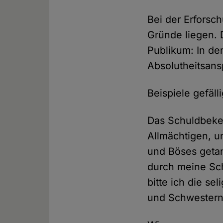
Bei der Erforsch
Gründe liegen. 
Publikum: In der
Absolutheitsans
Beispiele gefälli
Das Schuldbeken
Allmächtigen, u
und Böses geta
durch meine Sc
bitte ich die se
und Schwestern,