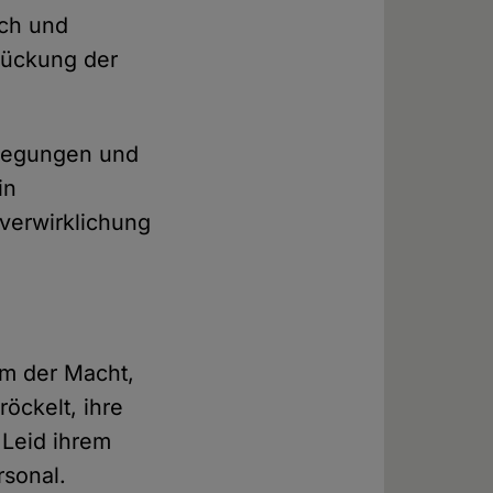
sch und
drückung der
ewegungen und
in
tverwirklichung
um der Macht,
öckelt, ihre
 Leid ihrem
rsonal.