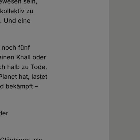
gewesen sein,
kollektiv zu
. Und eine
n noch fünf
einen Knall oder
ch halb zu Tode,
lanet hat, lastet
nd bekämpft –
der