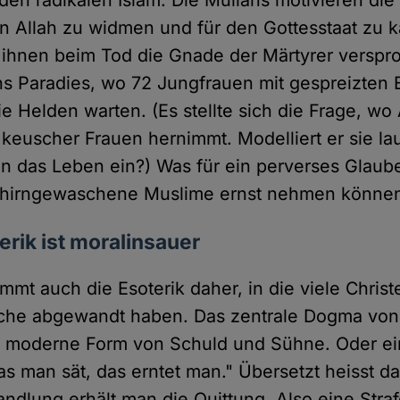
den radikalen Islam. Die Mullahs motivieren die
en Allah zu widmen und für den Gottesstaat zu 
ihnen beim Tod die Gnade der Märtyrer verspr
ins Paradies, wo 72 Jungfrauen mit gespreizten
ie Helden warten. (Es stellte sich die Frage, wo
 keuscher Frauen hernimmt. Modelliert er sie l
n das Leben ein?) Was für ein perverses Glaub
ehirngewaschene Muslime ernst nehmen könne
erik ist moralinsauer
mt auch die Esoterik daher, in die viele Christ
irche abgewandt haben. Das zentrale Dogma vo
ne moderne Form von Schuld und Sühne. Oder e
s man sät, das erntet man." Übersetzt heisst da
ndlung erhält man die Quittung. Also eine Strafe