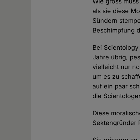
Wie gross muss 
als sie diese Mo
Sündern stempe
Beschimpfung de
Bei Scientology 
Jahre übrig, pe
vielleicht nur 
um es zu schaffe
auf ein paar sc
die Scientologen
Diese moralisch
Sektengründer 