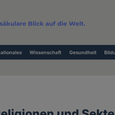
säkulare Blick auf die Welt.
extsuche
nationales
Wissenschaft
Gesundheit
Bild
Religionen und Sekte