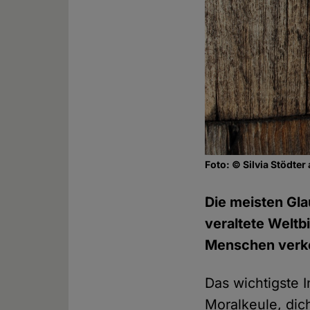
Foto: © Silvia Stödter
Die meisten Gla
veraltete Weltb
Menschen verk
Das wichtigste 
Moralkeule, dic