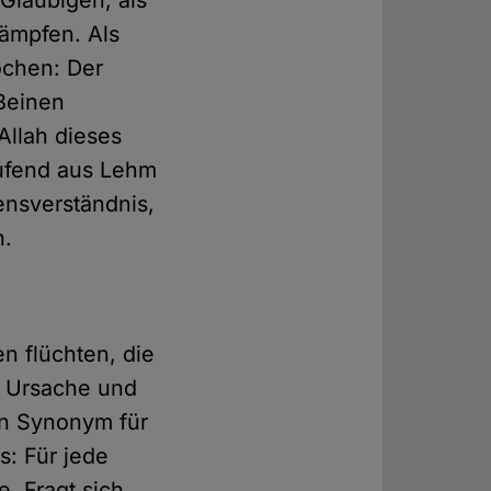
 Gläubigen, als
kämpfen. Als
ochen: Der
 Beinen
 Allah dieses
aufend aus Lehm
ensverständnis,
n.
en flüchten, die
n Ursache und
in Synonym für
s: Für jede
. Fragt sich