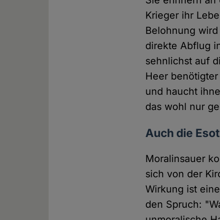
Sie erinnern an 
Krieger ihr Leb
Belohnung wird 
direkte Abflug 
sehnlichst auf d
Heer benötigter
und haucht ihne
das wohl nur g
Auch die Esot
Moralinsauer kom
sich von der K
Wirkung ist ei
den Spruch: "Wa
unmoralische Ha