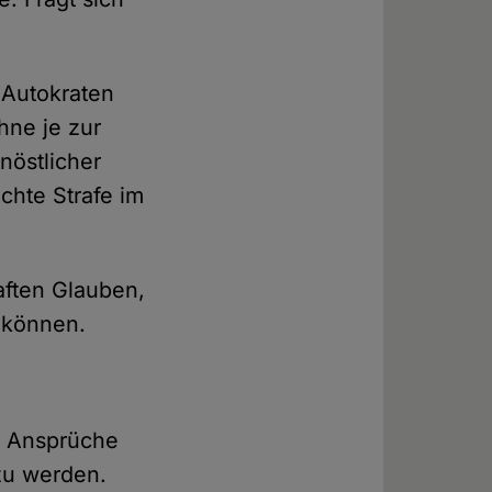
d Autokraten
hne je zur
nöstlicher
chte Strafe im
aften Glauben,
 können.
n Ansprüche
 zu werden.