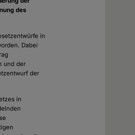
derung der
dnung des
esetzentwürfe in
worden. Dabei
rag
n und der
etzentwurf der
etzes in
delnden
ese
tigen