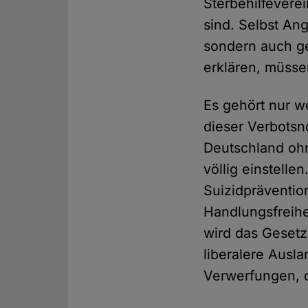
Sterbehilfevere
sind. Selbst An
sondern auch ge
erklären, müsse
Es gehört nur 
dieser Verbotsn
Deutschland ohn
völlig einstell
Suizidpräventio
Handlungsfreihe
wird das Gesetz
liberalere Ausl
Verwerfungen, d