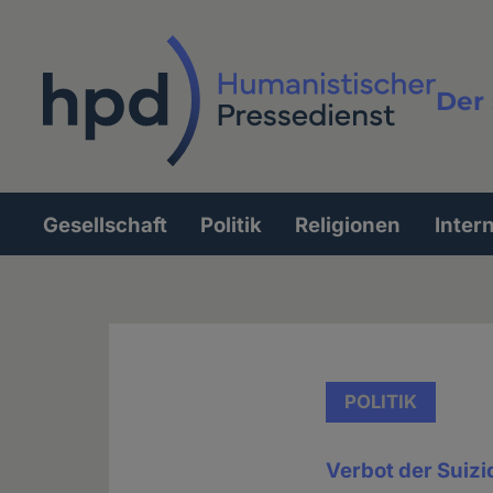
Direkt
zum
Inhalt
Der 
Vollt
Gesellschaft
Politik
Religionen
Inter
Hauptnavigation
POLITIK
Verbot der Suizi