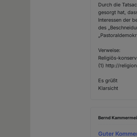
Durch die Tatsa
gesorgt hat, da
Interessen der b
des „Beschneidun
„Pastoraldemokra
Verweise:
Religiös-konserva
(1) http://religi
Es grüßt
Klarsicht
Bernd Kammermeier
Guter Komment