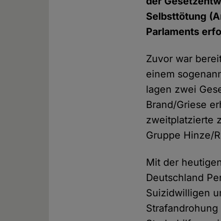
der Gesetzentw
Selbsttötung (A
Parlaments erfo
Zuvor war berei
einem sogenannt
lagen zwei Gese
Brand/Griese er
zweitplatzierte 
Gruppe Hinze/R
Mit der heutige
Deutschland Pe
Suizidwilligen 
Strafandrohung r