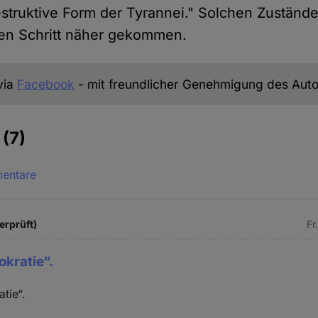
estruktive Form der Tyrannei." Solchen Zustände
nen Schritt näher gekommen.
via
Facebook
- mit freundlicher Genehmigung des Auto
e
(7)
mentare
erprüft)
Fr
kratie“.
tie“.