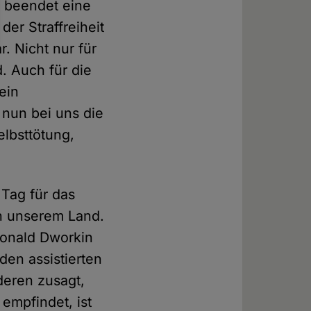
e beendet eine
der Straffreiheit
r. Nicht nur für
. Auch für die
ein
 nun bei uns die
elbsttötung,
 Tag für das
in unserem Land.
Ronald Dworkin
en assistierten
deren zusagt,
empfindet, ist