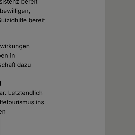
sistenz bereit
bewilligen,
izidhilfe bereit
swirkungen
ben in
schaft dazu
d
r. Letztendlich
fetourismus ins
len