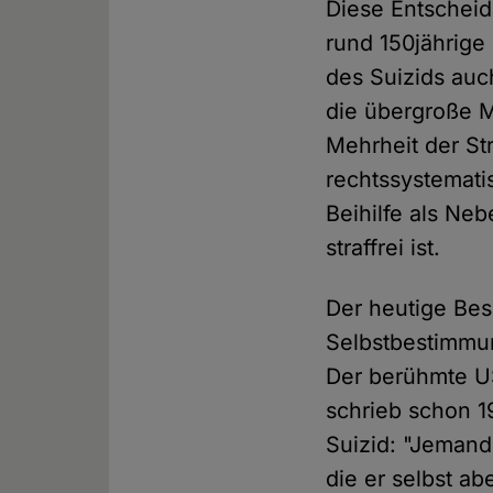
Diese Entscheid
rund 150jährige 
des Suizids auch
die übergroße M
Mehrheit der Str
rechtssystemati
Beihilfe als Neb
straffrei ist.
Der heutige Bes
Selbstbestimmun
Der berühmte U
schrieb schon 1
Suizid: "Jemand
die er selbst a