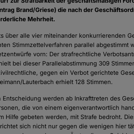
urf zur Strafbarkeit der geschäftsmäßigen För
ntrag Brand/Griese) die nach der Geschäftsor
rderliche Mehrheit.
ts über alle vier miteinander konkurrierenden G
en Stimmzettelverfahren parallel abgestimmt 
tzentwürfe vorn: Der strafrechtliche Verbotsant
hielt bei dieser Parallelabstimmung 309 Stimme
zivilrechtliche, gegen ein Verbot gerichtete Ges
eimann/Lauterbach erhielt 128 Stimmen.
n Entscheidung werden ab Inkrafttreten des Ges
rsonen, die von einem eigenverantwortlich han
um Hilfe gebeten werden, mit Strafe bedroht. Di
ichtet sich nicht nur gegen die wenigen hier tä